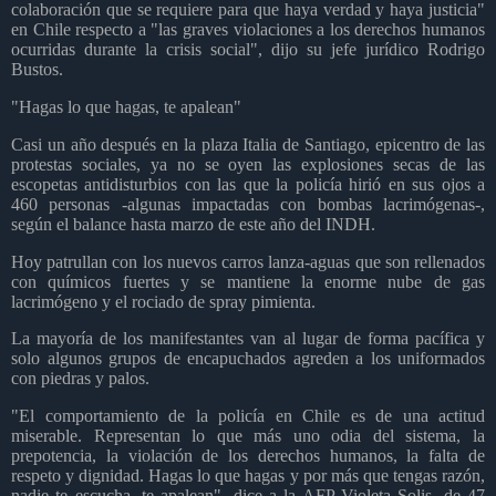
colaboración que se requiere para que haya verdad y haya justicia"
en Chile respecto a "las graves violaciones a los derechos humanos
ocurridas durante la crisis social", dijo su jefe jurídico Rodrigo
Bustos.
"Hagas lo que hagas, te apalean"
Casi un año después en la plaza Italia de Santiago, epicentro de las
protestas sociales, ya no se oyen las explosiones secas de las
escopetas antidisturbios con las que la policía hirió en sus ojos a
460 personas -algunas impactadas con bombas lacrimógenas-,
según el balance hasta marzo de este año del INDH.
Hoy patrullan con los nuevos carros lanza-aguas que son rellenados
con químicos fuertes y se mantiene la enorme nube de gas
lacrimógeno y el rociado de spray pimienta.
La mayoría de los manifestantes van al lugar de forma pacífica y
solo algunos grupos de encapuchados agreden a los uniformados
con piedras y palos.
"El comportamiento de la policía en Chile es de una actitud
miserable. Representan lo que más uno odia del sistema, la
prepotencia, la violación de los derechos humanos, la falta de
respeto y dignidad. Hagas lo que hagas y por más que tengas razón,
nadie te escucha, te apalean", dice a la AFP Violeta Solis, de 47