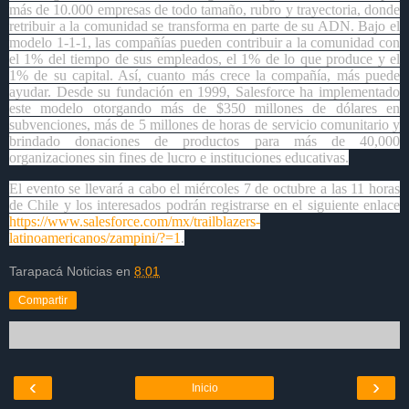
más de 10.000 empresas de todo tamaño, rubro y trayectoria, donde
retribuir a la comunidad se transforma en parte de su ADN. Bajo el
modelo 1-1-1, las compañías pueden contribuir a la comunidad con
el 1% del tiempo de sus empleados, el 1% de lo que produce y el
1% de su capital. Así, cuanto más crece la compañía, más puede
ayudar. Desde su fundación en 1999, Salesforce ha implementado
este modelo otorgando más de $350 millones de dólares en
subvenciones, más de 5 millones de horas de servicio comunitario y
brindado donaciones de productos para más de 40,000
organizaciones sin fines de lucro e instituciones educativas.
El evento se llevará a cabo el miércoles 7 de octubre a las 11 horas
de Chile y los interesados podrán registrarse en el siguiente enlace
https://www.salesforce.com/mx/trailblazers-
latinoamericanos/zampini/?=
1
.
Tarapacá Noticias
en
8:01
Compartir
‹
›
Inicio