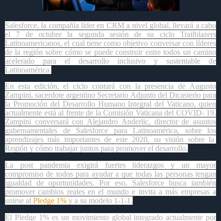
Salesforce, la compañía líder en CRM a nivel global, llevará a cabo
el 7 de octubre la segunda sesión de su ciclo Trailblazers
Latinoamericanos, el cual tiene como objetivo conversar con líderes
de la región sobre cómo se puede construir entre todos un camino
acelerado para el desarrollo inclusivo y sustentable de
Latinoamérica.
En esta edición, el ciclo contará con la presencia de Augusto
Zampini, sacerdote argentino Secretario Adjunto del Dicasterio para
la Promoción del Desarrollo Humano Integral del Vaticano, quien
actualmente está al frente de la Comisión Vaticana del COVID- 19.
Zampini conversará con Alejandro Anderlic, director de asuntos
gubernamentales de Salesforce para Latinoamérica, sobre los
aprendizajes más importantes de este 2020, su visión sobre la
Región y cómo trabajar juntos para promover el desarrollo.
La post pandemia exigirá fuertes liderazgos y un mayor
compromiso de todos para ayudar a que todas las personas tengan
igualdad de oportunidades. Por eso, Salesforce busca también
promover cambios reales en el mundo e invita a más empresas a
unirse al
Pledge 1%
y a su modelo 1-1-1.
El Pledge 1% es un movimiento global integrado actualmente por