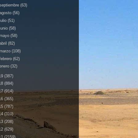
septiembre
(63)
agosto
(56)
julio
(51)
junio
(58)
mayo
(58)
abril
(82)
marzo
(108)
febrero
(62)
enero
(32)
19
(387)
18
(884)
17
(914)
16
(365)
15
(787)
14
(310)
13
(208)
12
(629)
11
(2159)