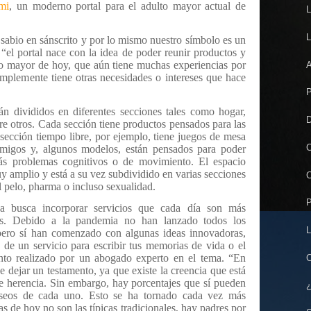
mi
, un moderno portal para el adulto mayor actual de
L
L
sabio en sánscrito y por lo mismo nuestro símbolo es un
“el portal nace con la idea de poder reunir productos y
lto mayor de hoy, que aún tiene muchas experiencias por
A
simplemente tiene otras necesidades o intereses que hace
P
tán divididos en diferentes secciones tales como hogar,
D
ntre otros. Cada sección tiene productos pensados para las
 sección tiempo libre, por ejemplo, tiene juegos de mesa
C
 amigos y, algunos modelos, están pensados para poder
ás problemas cognitivos o de movimiento. El espacio
y amplio y está a su vez subdividido en varias secciones
C
 pelo, pharma o incluso sexualidad.
P
a busca incorporar servicios que cada día son más
es. Debido a la pandemia no han lanzado todos los
L
 pero sí han comenzado con algunas ideas innovadoras,
 de un servicio para escribir tus memorias de vida o el
ento realizado por un abogado experto en el tema. “En
C
 dejar un testamento, ya que existe la creencia que está
de herencia. Sin embargo, hay porcentajes que sí pueden
¿
eseos de cada uno. Esto se ha tornado cada vez más
as de hoy no son las típicas tradicionales, hay padres por