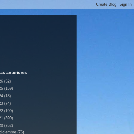
ias anteriores
26
(52)
25
(159)
24
(18)
23
(74)
22
(199)
21
(390)
20
(752)
diciembre
(76)