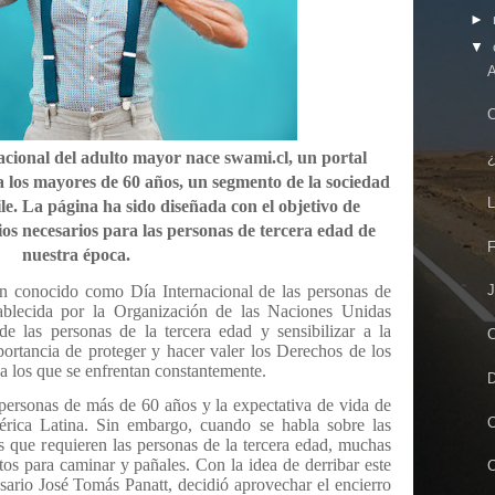
►
▼
A
C
nacional del adulto mayor nace swami.cl, un portal
¿
 los mayores de 60 años, un segmento de la sociedad
L
e. La página ha sido diseñada con el objetivo de
ios necesarios para las personas de tercera edad de
F
nuestra época.
n conocido como Día Internacional de las personas de
J
ablecida por la Organización de las Naciones Unidas
e las personas de la tercera edad y sensibilizar a la
C
portancia de proteger y hacer valer los Derechos de los
 los que se enfrentan constantemente.
D
 personas de más de 60 años y la expectativa de vida de
C
érica Latina. Sin embargo, cuando se habla sobre las
s que requieren las personas de la tercera edad, muchas
os para caminar y pañales. Con la idea de derribar este
C
esario José Tomás Panatt, decidió aprovechar el encierro