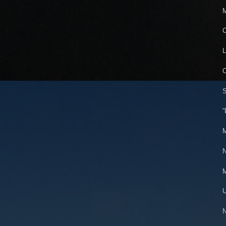
M
C
L
C
S
“
M
N
M
U
N