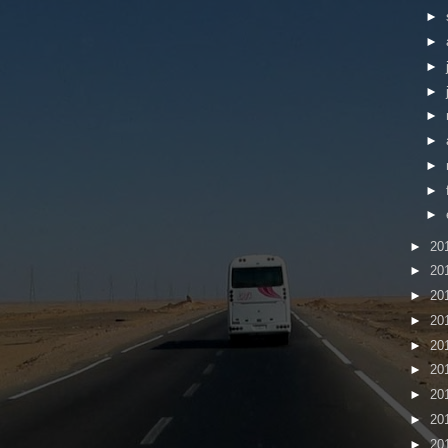
►
►
►
►
►
►
►
►
►
►
20
►
20
►
20
►
20
►
20
►
20
►
20
►
20
►
20