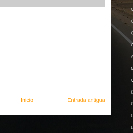
C
C
G
G
A
M
C
D
Inicio
Entrada antigua
G
C
E