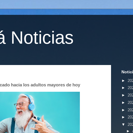
 Noticias
Notic
►
20
cado hacia los adultos mayores de hoy
►
20
►
20
►
20
►
20
►
20
▼
20
►