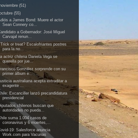
noviembre
(51)
octubre
(55)
diós a James Bond: Muere el actor
Sean Connery co...
andidato a Gobernador: José Miguel
Carvajal renun...
Trick or treat? Escalofriantes postres
para la no...
a actriz chilena Daniela Vega se
querella por jue...
rancisco González sorprende con su
primer álbum e...
usticia australiana acepta extraditar a
exagente ...
hile: Excanciller lanzó precandidatura
presidencial
iputados chilenos buscan que
autoridades no pueda...
hile suma 1.004 casos de
coronavirus y 6 muertes,...
ovid-19: Salesforce anuncia
Work.com para Vacunas