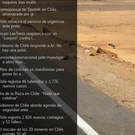
saqueos tras multit...
orresponsal de Sputnik en Chile,
amenazada por gr...
hile refuerza el servicio de urgencias
ante prote...
rupo LasTesis reaparece con un
"conjuro" contra l...
obierno de Chile responde a AI: No
hay una políti...
mnistía Internacional pide investigar
a altos man...
iles de ciclistas se manifiestan para
poner fin a...
hile registra 46 fallecidos y 1.776
nuevos casos ...
ía de la Raza en Chile: "Nada que
celebrar"
obierno de Chile aborda agenda de
seguridad ante ...
hile registra 1.824 nuevos contagios
y 52 falleci...
l rescate de los 33 mineros en Chile
cumple 10 añ...