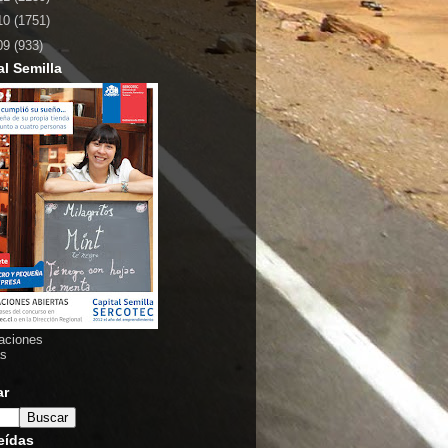
10
(1751)
09
(933)
al Semilla
aciones
as
ar
eídas