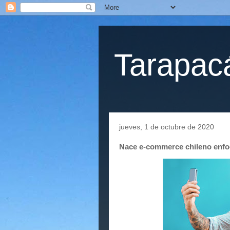
Tarapacá
jueves, 1 de octubre de 2020
Nace e-commerce chileno enfo