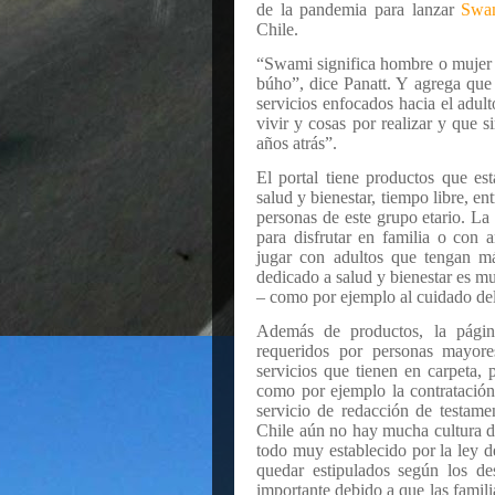
de la pandemia para lanzar
Swa
Chile.
“Swami significa hombre o mujer 
búho”, dice Panatt. Y agrega que 
servicios enfocados hacia el adu
vivir y cosas por realizar y que 
años atrás”.
El portal tiene productos que es
salud y bienestar, tiempo libre, e
personas de este grupo etario. La
para disfrutar en familia o con
jugar con adultos que tengan m
dedicado a salud y bienestar es mu
– como por ejemplo al cuidado del
Además de productos, la págin
requeridos por personas mayor
servicios que tienen en carpeta,
como por ejemplo la contratación
servicio de redacción de testam
Chile aún no hay mucha cultura de
todo muy establecido por la ley 
quedar estipulados según los d
importante debido a que las famili