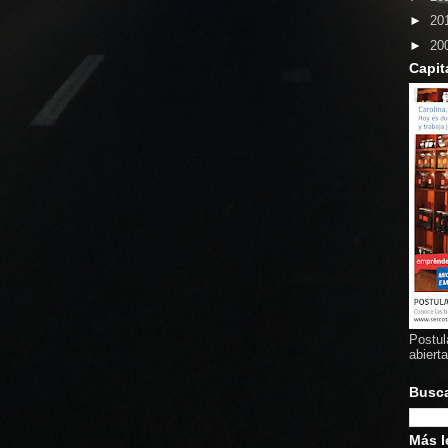
►
20
►
20
Capit
Postul
abiert
Busc
Más l