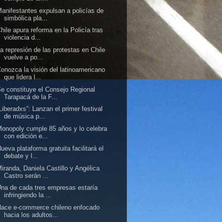
anifestantes expulsan a policías de
simbólica pla...
hile apura reforma en la Policía tras
violencia d...
a represión de las protestas en Chile
vuelve a po...
onozca la visión del latinoamericano
que lidera l...
e constituye el Consejo Regional
Tarapacá de la F...
Liberadxs”: Lanzan el primer festival
de música p...
onopoly cumple 85 años y lo celebra
con edición e...
ueva plataforma gratuita facilitará el
debate y l...
iranda, Daniela Castillo y Angélica
Castro serán ...
na de cada tres empresas estaría
infringiendo la ...
ace e-commerce chileno enfocado
hacia los adultos...