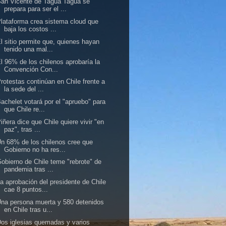
an Vicente de Tagua Tagua se
prepara para ser el ...
lataforma crea sistema cloud que
baja los costos ...
l sitio permite que, quienes hayan
tenido una mal...
l 96% de los chilenos aprobaría la
Convención Con...
rotestas continúan en Chile frente a
la sede del ...
achelet votará por el "apruebo" para
que Chile re...
iñera dice que Chile quiere vivir "en
paz", tras ...
n 68% de los chilenos cree que
Gobierno no ha res...
obierno de Chile teme "rebrote" de
pandemia tras ...
a aprobación del presidente de Chile
cae 8 puntos...
na persona muerta y 580 detenidos
en Chile tras u...
os iglesias quemadas y varios