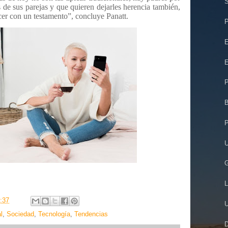
S
 de sus parejas y que quieren dejarles herencia también,
er con un testamento”, concluye Panatt.
P
E
E
P
B
P
U
G
L
:37
U
l
,
Sociedad
,
Tecnología
,
Tendencias
D