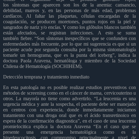
los síntomas que aparecen son los de la anemia: cansancio,
debilidad, mareos y, en las personas de más edad, problemas
cardíacos. Al faltar las plaquetas, células encargadas de la
coagulación, se producen moretones, puntos rojos en la piel y
sangrados de nariz y/o encías. Y como los glóbulos blancos también
están afectados, se registran infecciones. A esto se suma
también fiebre. “Son síntomas inespecíficos que se confunden con
enfermedades más frecuente, por lo que mi sugerencia es que si un
paciente acude por segunda consulta por la misma sintomatología
tomarle un hemograma, que es la punta del iceberg”, indica la
doctora Paola Aravena, hematóloga y miembro de la Sociedad
Chilena de Hematología (SOCHIHEM).
Detección temprana y tratamiento inmediato
En esta patología no es posible realizar estudios preventivos con
métodos de screening como en el cáncer de mama, cervicouterino u
otros. La mayoría no tiene como advertirlo. “La leucemia es una
urgencia médica y ante la sospecha, el paciente debe ser manejado
en centros con experiencia, donde inmediatamente iniciamos
tratamiento con una droga oral que es el ácido transretinoico en
espera de la confirmación diagnostica”, en el caso de una leucemia
promielocitica explica la doctora Aravena “En el caso que se
presente una emergencia hematológica como es la
hiperleucocitosis ,con compromiso principalmente a nivel de