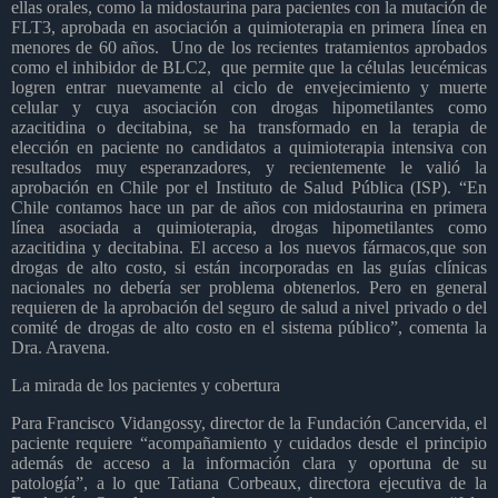
ellas orales, como la midostaurina para pacientes con la mutación de
FLT3, aprobada en asociación a quimioterapia en primera línea en
menores de 60 años. Uno de los recientes tratamientos aprobados
como el inhibidor de BLC2, que permite que la células leucémicas
logren entrar nuevamente al ciclo de envejecimiento y muerte
celular y cuya asociación con drogas hipometilantes como
azacitidina o decitabina, se ha transformado en la terapia de
elección en paciente no candidatos a quimioterapia intensiva con
resultados muy esperanzadores, y recientemente le valió la
aprobación en Chile por el Instituto de Salud Pública (ISP). “En
Chile contamos hace un par de años con midostaurina en primera
línea asociada a quimioterapia, drogas hipometilantes como
azacitidina y decitabina. El acceso a los nuevos fármacos,que son
drogas de alto costo, si están incorporadas en las guías clínicas
nacionales no debería ser problema obtenerlos. Pero en general
requieren de la aprobación del seguro de salud a nivel privado o del
comité de drogas de alto costo en el sistema público”, comenta la
Dra. Aravena.
La mirada de los pacientes y cobertura
Para Francisco Vidangossy, director de la Fundación Cancervida, el
paciente requiere “acompañamiento y cuidados desde el principio
además de acceso a la información clara y oportuna de su
patología”, a lo que Tatiana Corbeaux, directora ejecutiva de la