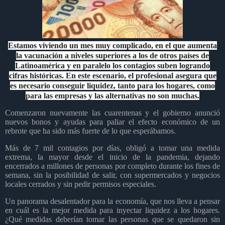
Estamos viviendo un mes muy complicado, en el que aumenta
la vacunación a niveles superiores a los de otros países de
Latinoamérica y en paralelo los contagios suben logrando
cifras históricas. En este escenario, el profesional asegura que
es necesario conseguir liquidez, tanto para los hogares, como
para las empresas y las alternativas no son muchas.
Comenzaron nuevamente las cuarentenas y el gobierno anunció
nuevos bonos y ayudas para paliar el efecto económico de un
rebrote que ha sido más fuerte de lo que esperábamos.
Más de 7 mil contagios por días, obligó a tomar una medida
extrema, la mayor desde el inicio de la pandemia, dejando
encerrados a millones de personas por completo durante los fines de
semana, sin la posibilidad de salir, con supermercados y negocios
locales cerrados y sin pedir permisos especiales.
Un panorama desalentador para la economía, que nos lleva a pensar
en cuál es la mejor medida para inyectar liquidez a los hogares.
¿Qué medidas deberían tomar las personas que se quedaron sin