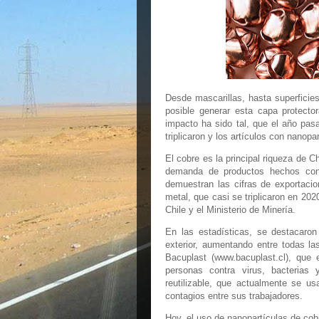
Desde mascarillas, hasta superficie
posible generar esta capa protector
impacto ha sido tal, que el año pas
triplicaron y los artículos con nanop
El cobre es la principal riqueza de 
demanda de productos hechos con e
demuestran las cifras de exportaci
metal, que casi se triplicaron en 202
Chile y el Ministerio de Minería.
En las estadísticas, se destacaro
exterior, aumentando entre todas l
Bacuplast (www.bacuplast.cl), que 
personas contra virus, bacterias 
reutilizable, que actualmente se us
contagios entre sus trabajadores.
Hoy, el uso de nanopartículas de cob