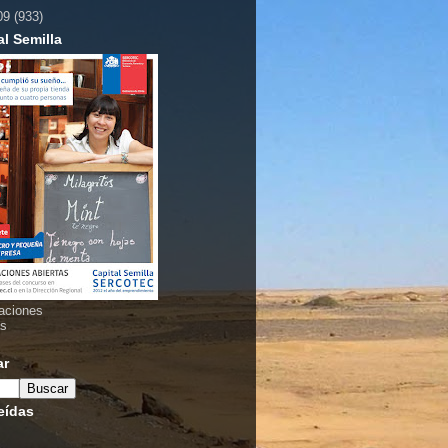
09
(933)
al Semilla
aciones
as
ar
eídas