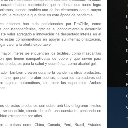
aracterísticas bactericidas que al liberar sus iones logra
T
rganismos, siendo también uno de los elementos con el mayor
e ahí la relevancia que tiene en esta época de pandemia.
H
res chilenos han sido posicionados por ProChile, como
N
s con nanopartículas, gracias al conocimiento y desarrollo
ste valor agregado e innovación ha despertado interés en el
C
e están comprometidos en apoyar su internacionalización,
gar valor a la oferta exportable.
D
mayor interés se encuentran los textiles, como mascarillas
ión que tienen nanopartículas de cobre y que sirven para
D
de productos para la salud y cosmética, como alcohol gel.
ador, también crearon durante la pandemia otros productos,
1
ano, que permite abrir puertas, utilizar los sujetadores del
en cajeros automáticos, sin tocar las superficies. Ambos
E
nos.
G
es de estos productos con cobre anti-Covid lograron niveles
C
1, se consolide, siendo después una constante, pensando en
drían extenderse por años.
T
aron a países como China, Canadá, Perú, Brasil, Estados