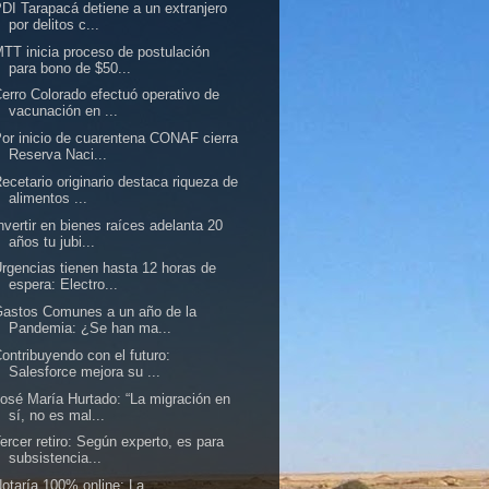
DI Tarapacá detiene a un extranjero
por delitos c...
TT inicia proceso de postulación
para bono de $50...
erro Colorado efectuó operativo de
vacunación en ...
or inicio de cuarentena CONAF cierra
Reserva Naci...
ecetario originario destaca riqueza de
alimentos ...
nvertir en bienes raíces adelanta 20
años tu jubi...
rgencias tienen hasta 12 horas de
espera: Electro...
astos Comunes a un año de la
Pandemia: ¿Se han ma...
ontribuyendo con el futuro:
Salesforce mejora su ...
osé María Hurtado: “La migración en
sí, no es mal...
ercer retiro: Según experto, es para
subsistencia...
otaría 100% online: La