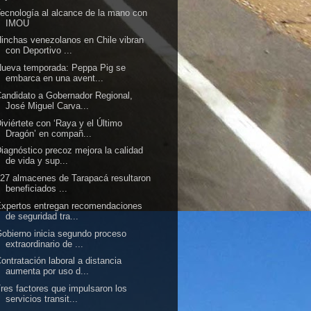
ecnología al alcance de la mano con
IMOU
inchas venezolanos en Chile vibran
con Deportivo ...
ueva temporada: Peppa Pig se
embarca en una avent...
andidato a Gobernador Regional,
José Miguel Carva...
iviértete con ‘Raya y el Último
Dragón’ en compañ...
iagnóstico precoz mejora la calidad
de vida y sup...
27 almacenes de Tarapacá resultaron
beneficiados ...
xpertos entregan recomendaciones
de seguridad tra...
obierno inicia segundo proceso
extraordinario de ...
ontratación laboral a distancia
aumenta por uso d...
res factores que impulsaron los
servicios transit...