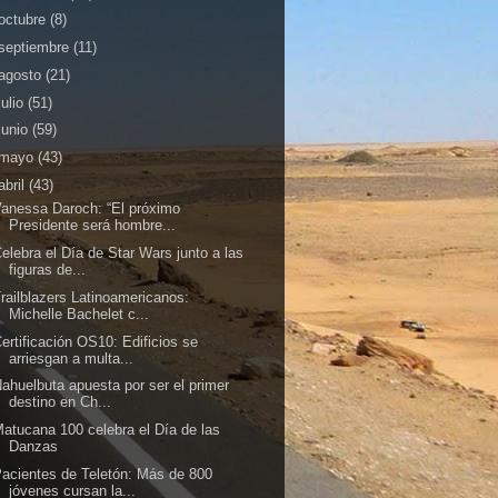
octubre
(8)
septiembre
(11)
agosto
(21)
julio
(51)
junio
(59)
mayo
(43)
abril
(43)
anessa Daroch: “El próximo
Presidente será hombre...
elebra el Día de Star Wars junto a las
figuras de...
railblazers Latinoamericanos:
Michelle Bachelet c...
ertificación OS10: Edificios se
arriesgan a multa...
ahuelbuta apuesta por ser el primer
destino en Ch...
atucana 100 celebra el Día de las
Danzas
acientes de Teletón: Más de 800
jóvenes cursan la...