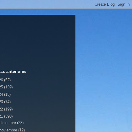
ias anteriores
26
(52)
25
(159)
24
(18)
23
(74)
22
(199)
21
(390)
diciembre
(23)
noviembre
(12)