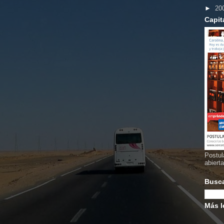
►
20
Capit
Postul
abiert
Busc
Más l