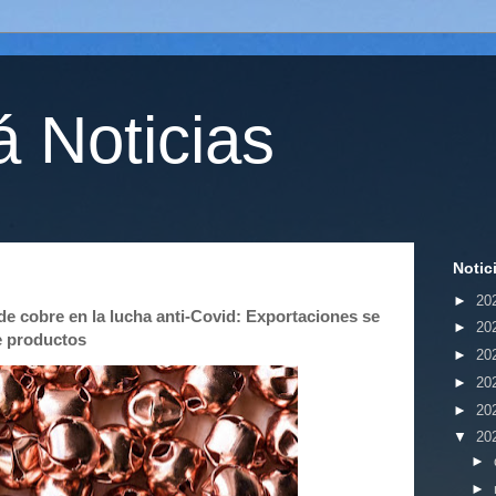
 Noticias
Notic
►
20
de cobre en la lucha anti-Covid: Exportaciones se
►
20
e productos
►
20
►
20
►
20
▼
20
►
►