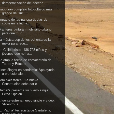
democratización del acceso...
nauguran complejo fotovoltaico más
grande del sur...
mpacto de las nanopartículas de
cobre en la lucha...
rafiteros pintarán mobiliario urbano
para que mun...
a música pop de los ochenta es la
mejor para redu...
n Chile existen 186.723 niños y
jóvenes que no ha...
e amplía fecha de convocatoria de
Teatro y Educac...
inesiólogos en pandemia: App ayuda
a profesionale...
oro Salesforce: “La nueva
Constitución debe dar e...
arcel's presenta su nuevo single:
Feroz Opción
fluente estrena nuevo single y video:
“Adentro, a...
El Pacha" tecladista de Santaferia,