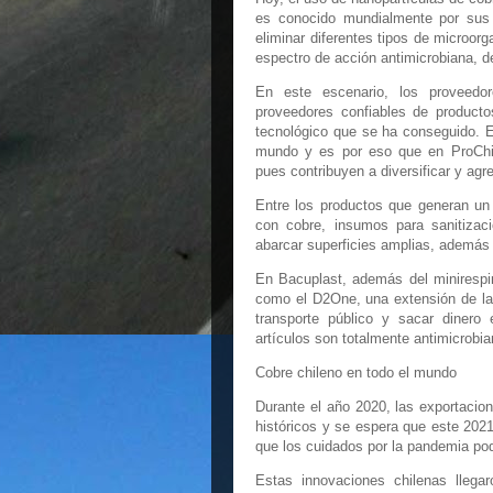
es conocido mundialmente por sus c
eliminar diferentes tipos de microo
espectro de acción antimicrobiana, d
En este escenario, los proveedo
proveedores confiables de producto
tecnológico que se ha conseguido. E
mundo y es por eso que en ProChil
pues contribuyen a diversificar y agre
Entre los productos que generan un 
con cobre, insumos para sanitizac
abarcar superficies amplias, además 
En Bacuplast, además del minirespir
como el D2One, una extensión de la m
transporte público y sacar dinero 
artículos son totalmente antimicrobia
Cobre chileno en todo el mundo
Durante el año 2020, las exportacion
históricos y se espera que este 202
que los cuidados por la pandemia po
Estas innovaciones chilenas lleg