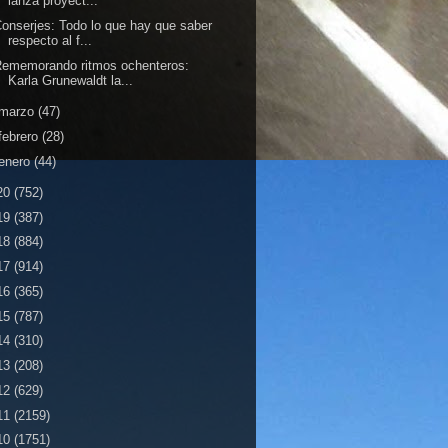
lanza proyect...
onserjes: Todo lo que hay que saber
respecto al f...
Rememorando ritmos ochenteros:
Karla Grunewaldt la...
marzo
(47)
febrero
(28)
enero
(44)
20
(752)
19
(387)
18
(884)
17
(914)
16
(365)
15
(787)
14
(310)
13
(208)
12
(629)
11
(2159)
10
(1751)