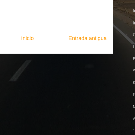
I
I
G
Inicio
Entrada antigua
L
E
S
K
F
M
A
"