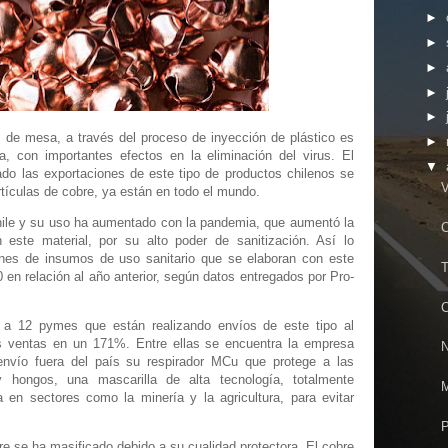
►
►
►
►
►
s de mesa, a través del proceso de inyección de plástico es
►
a, con importantes efectos en la eliminación del virus. El
▼
ado las exportaciones de este tipo de productos chilenos se
V
artículas de cobre, ya están en todo el mundo.
Chile y su uso ha aumentado con la pandemia, que aumentó la
C
ste material, por su alto poder de sanitización. Así lo
ones de insumos de uso sanitario que se elaboran con este
T
0 en relación al año anterior, según datos entregados por Pro-
C
n a 12 pymes que están realizando envíos de este tipo al
as ventas en un 171%. Entre ellas se encuentra la empresa
N
envío fuera del país su respirador MCu que protege a las
y hongos, una mascarilla de alta tecnología, totalmente
M
a en sectores como la minería y la agricultura, para evitar
P
re se ha masificado debido a su cualidad protectora. El cobre