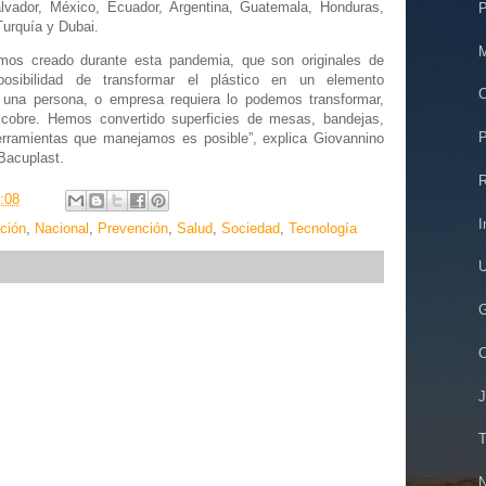
lvador, México, Ecuador, Argentina, Guatemala, Honduras,
P
urquía y Dubai.
M
mos creado durante esta pandemia, que son originales de
osibilidad de transformar el plástico en un elemento
C
e una persona, o empresa requiera lo podemos transformar,
 cobre. Hemos convertido superficies de mesas, bandejas,
P
erramientas que manejamos es posible”, explica Giovannino
Bacuplast.
R
:08
I
ción
,
Nacional
,
Prevención
,
Salud
,
Sociedad
,
Tecnología
U
G
C
J
T
N