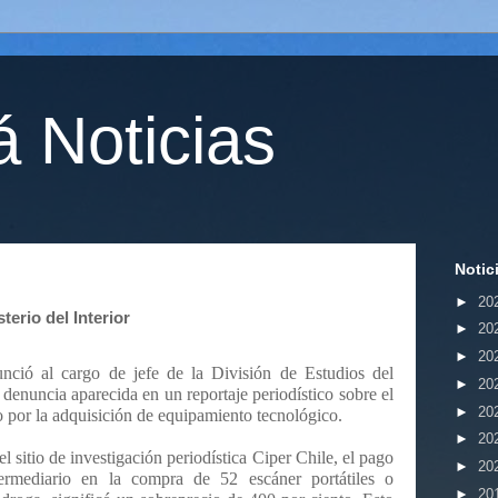
 Noticias
Notic
►
20
terio del Interior
►
20
►
20
unció al cargo de jefe de la División de Estudios del
►
20
a denuncia aparecida en un reportaje periodístico sobre el
►
20
o por la adquisición de equipamiento tecnológico.
►
20
 sitio de investigación periodística Ciper Chile, el pago
►
20
ermediario en la compra de 52 escáner portátiles o
►
20