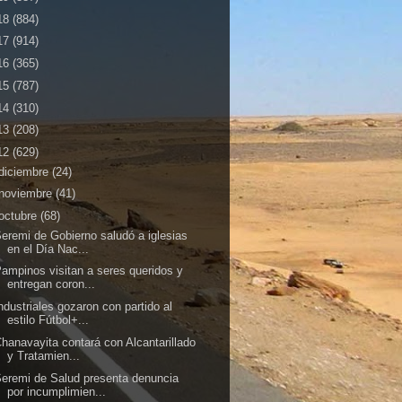
18
(884)
17
(914)
16
(365)
15
(787)
14
(310)
13
(208)
12
(629)
diciembre
(24)
noviembre
(41)
octubre
(68)
eremi de Gobierno saludó a iglesias
en el Día Nac...
ampinos visitan a seres queridos y
entregan coron...
ndustriales gozaron con partido al
estilo Fútbol+...
hanavayita contará con Alcantarillado
y Tratamien...
eremi de Salud presenta denuncia
por incumplimien...