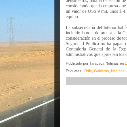
densímetros, para la detección de
considerando que la empresa que
un valor de US$ 9 mil, unos $ 4,
equipo.
La subsecretaría del Interior habí
incluido la nota de prensa, a la C
consideración en el proceso de tom
Seguridad Pública no ha pagado n
Contraloría General de la Rep
administrativos que aprueban los 
Publicado por
Tarapacá Noticias
en
1
Etiquetas:
Chile
,
Gobierno
,
Nacional