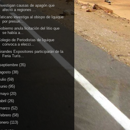
nvestigan causas de apagón que
afectó a regiones ...
aticano investiga al obispo de Iquique
por presun...
obierno anula licitación del litio que
se había a...
olegio de Periodistas de Iquique
convoca a elecci...
randes Expositores participarán de la
Feria Turís...
septiembre
(35)
agosto
(38)
julio
(59)
junio
(95)
mayo
(20)
abril
(26)
marzo
(52)
febrero
(58)
enero
(113)