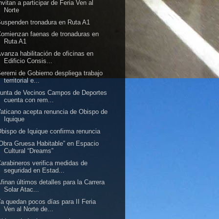
nvitan a participar de Feria Ven al
Norte
uspenden tronadura en Ruta A1
omienzan faenas de tronaduras en
Ruta A1
vanza habilitación de oficinas en
Edificio Consis...
eremi de Gobierno despliega trabajo
territorial e...
unta de Vecinos Campos de Deportes
cuenta con rem...
aticano acepta renuncia de Obispo de
Iquique
bispo de Iquique confirma renuncia
Obra Gruesa Habitable” en Espacio
Cultural “Dreams”
arabineros verifica medidas de
seguridad en Estad...
finan últimos detalles para la Carrera
Solar Atac...
a quedan pocos días para II Feria
Ven al Norte de...