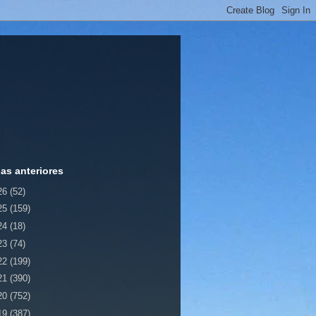
ias anteriores
26
(52)
25
(159)
24
(18)
23
(74)
22
(199)
21
(390)
20
(752)
19
(387)