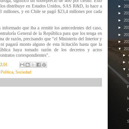
 droga, significó un sobreprecio de 400 por ciento. Esto
 los distribuye en Estados Unidos, SAS R&D, lo hace a
►
20
3 millones, y en Chile se pagó $23,4 millones por cada
►
20
►
20
►
20
a informado que iba a remitir los antecedentes del caso,
ontraloría General de la República para que los tenga en
►
20
a de razón, precisando que "el Ministerio del Interior y
►
20
i pagará monto alguno de esta licitación hasta que la
▼
20
ública haya tomado razón de los decretos y actos
contratos correspondientes".
►
►
3:04
▼
,
Política
,
Sociedad
S
P
I
C
S