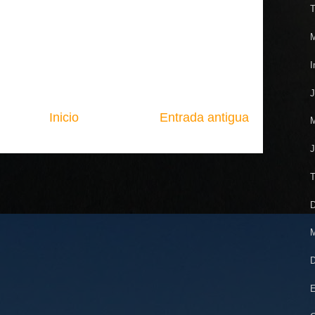
T
M
I
J
Inicio
Entrada antigua
M
J
T
D
M
D
E