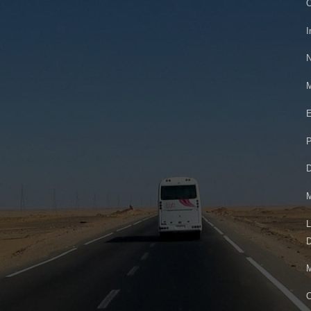
O
I
N
M
E
P
D
M
L
D
M
O