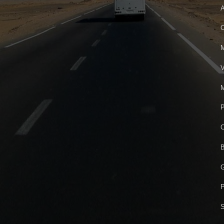
A
C
M
V
M
P
C
B
G
P
S