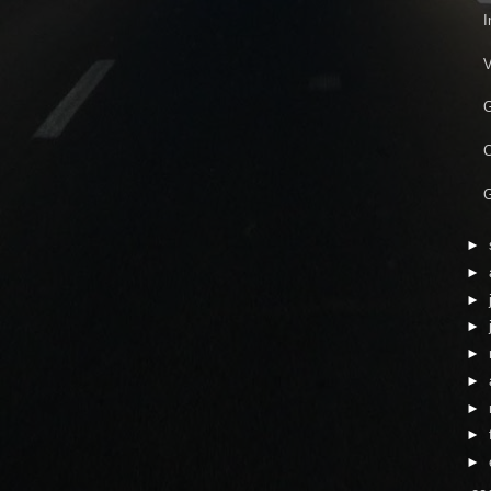
I
V
G
C
G
►
►
►
►
►
►
►
►
►