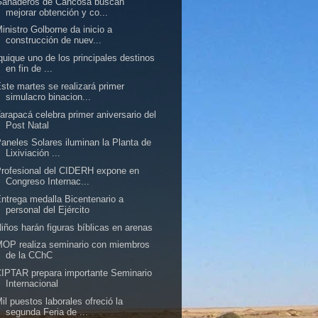
Ganaderos de Cancosa buscan
mejorar obtención y co...
inistro Golborne da inicio a
construcción de nuev...
quique uno de los principales destinos
en fin de ...
ste martes se realizará primer
simulacro binacion...
arapacá celebra primer aniversario del
Post Natal
aneles Solares iluminan la Planta de
Lixiviación ...
rofesional del CIDERH expone en
Congreso Internac...
ntrega medalla Bicentenario a
personal del Ejército
iños harán figuras bíblicas en arenas
OP realiza seminario con miembros
de la CChC
IPTAR prepara importante Seminario
Internacional
il puestos laborales ofreció la
segunda Feria de ...