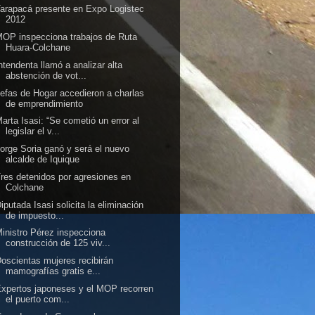
arapacá presente en Expo Logistec
2012
OP inspecciona trabajos de Ruta
Huara-Colchane
ntendenta llamó a analizar alta
abstención de vot...
efas de Hogar accedieron a charlas
de emprendimiento
arta Isasi: “Se cometió un error al
legislar el v...
orge Soria ganó y será el nuevo
alcalde de Iquique
res detenidos por agresiones en
Colchane
iputada Isasi solicita la eliminación
de impuesto...
inistro Pérez inspecciona
construcción de 125 viv...
oscientas mujeres recibirán
mamografías gratis e...
xpertos japoneses y el MOP recorren
el puerto com...