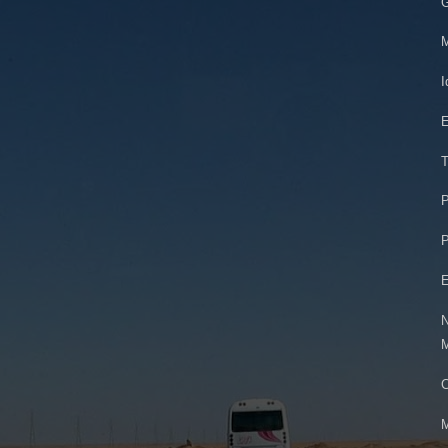
M
I
E
T
P
P
E
N
M
C
M