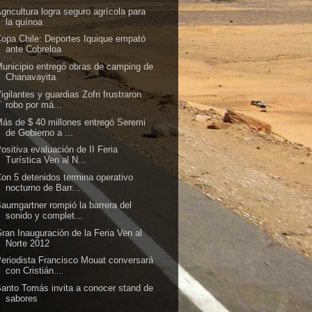
gricultura logra seguro agrícola para
la quínoa
opa Chile: Deportes Iquique empató
ante Cobreloa
unicipio entregó obras de camping de
Chanavayita
igilantes y guardias Zofri frustraron
robo por má...
ás de $ 40 millones entregó Seremi
de Gobierno a ...
ositiva evaluación de II Feria
Turística Ven al N...
on 5 detenidos termina operativo
nocturno de Barr...
aumgartner rompió la barrera del
sonido y complet...
ran Inauguración de la Feria Ven al
Norte 2012
eriodista Francisco Mouat conversará
con Cristián...
anto Tomás invita a conocer stand de
sabores