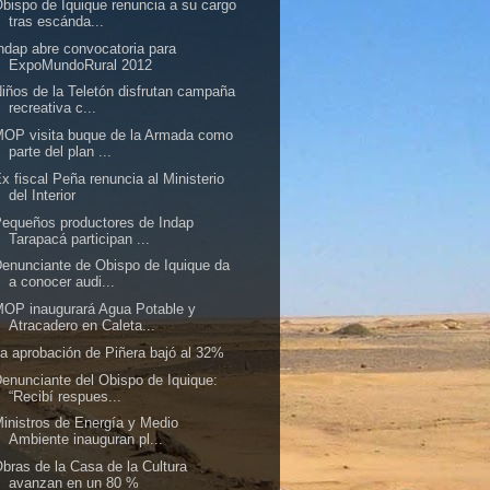
bispo de Iquique renuncia a su cargo
tras escánda...
ndap abre convocatoria para
ExpoMundoRural 2012
iños de la Teletón disfrutan campaña
recreativa c...
OP visita buque de la Armada como
parte del plan ...
x fiscal Peña renuncia al Ministerio
del Interior
equeños productores de Indap
Tarapacá participan ...
enunciante de Obispo de Iquique da
a conocer audi...
OP inaugurará Agua Potable y
Atracadero en Caleta...
a aprobación de Piñera bajó al 32%
enunciante del Obispo de Iquique:
“Recibí respues...
inistros de Energía y Medio
Ambiente inauguran pl...
bras de la Casa de la Cultura
avanzan en un 80 %