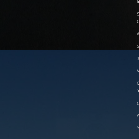
I
S
C
A
S
J
V
O
“
C
A
Y