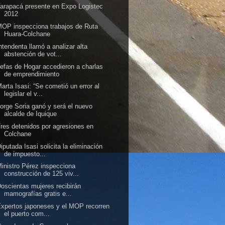
arapacá presente en Expo Logistec
2012
OP inspecciona trabajos de Ruta
Huara-Colchane
ntendenta llamó a analizar alta
abstención de vot...
efas de Hogar accedieron a charlas
de emprendimiento
arta Isasi: “Se cometió un error al
legislar el v...
orge Soria ganó y será el nuevo
alcalde de Iquique
res detenidos por agresiones en
Colchane
iputada Isasi solicita la eliminación
de impuesto...
inistro Pérez inspecciona
construcción de 125 viv...
oscientas mujeres recibirán
mamografías gratis e...
xpertos japoneses y el MOP recorren
el puerto com...