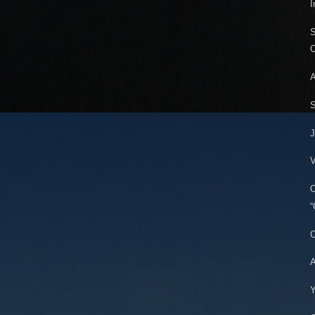
I
S
C
A
S
J
V
O
“
C
A
Y