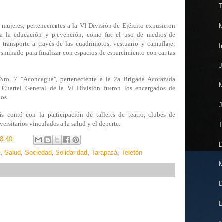
T
 mujeres, pertenecientes a la VI División de Ejército expusieron
M
 a la educación y prevención, como fue el uso de medios de
 transporte a través de las cuadrimotos; vestuario y camuflaje;
I
sminado para finalizar con espacios de esparcimiento con caritas
J
Nro. 7 "Aconcagua", perteneciente a la 2a Brigada Acorazada
M
 Cuartel General de la VI División fueron los encargados de
vos.
J
 contó con la participación de talleres de teatro, clubes de
ersitarios vinculados a la salud y el deporte.
T
8:40
D
e
,
Salud
,
Sociedad
,
Solidaridad
,
Tarapacá
,
Teletón
M
D
E