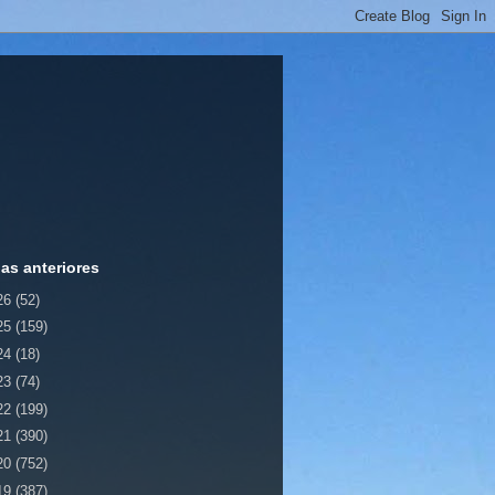
ias anteriores
26
(52)
25
(159)
24
(18)
23
(74)
22
(199)
21
(390)
20
(752)
19
(387)