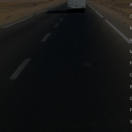
A
C
M
V
M
P
C
B
G
P
S