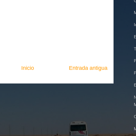
M
I
E
T
P
Inicio
Entrada antigua
P
E
N
M
C
M