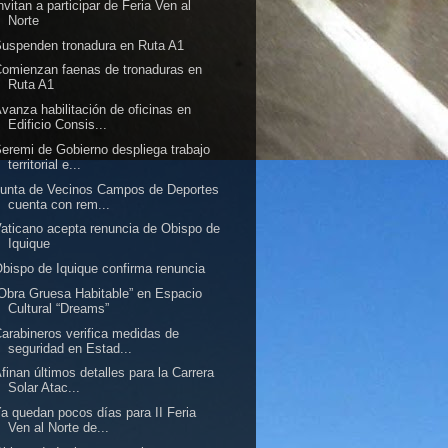
nvitan a participar de Feria Ven al
Norte
uspenden tronadura en Ruta A1
omienzan faenas de tronaduras en
Ruta A1
vanza habilitación de oficinas en
Edificio Consis...
eremi de Gobierno despliega trabajo
territorial e...
unta de Vecinos Campos de Deportes
cuenta con rem...
aticano acepta renuncia de Obispo de
Iquique
bispo de Iquique confirma renuncia
Obra Gruesa Habitable” en Espacio
Cultural “Dreams”
arabineros verifica medidas de
seguridad en Estad...
finan últimos detalles para la Carrera
Solar Atac...
a quedan pocos días para II Feria
Ven al Norte de...