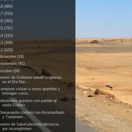
18
(884)
17
(914)
16
(365)
15
(787)
14
(310)
13
(208)
12
(629)
diciembre
(24)
noviembre
(41)
octubre
(68)
eremi de Gobierno saludó a iglesias
en el Día Nac...
ampinos visitan a seres queridos y
entregan coron...
ndustriales gozaron con partido al
estilo Fútbol+...
hanavayita contará con Alcantarillado
y Tratamien...
eremi de Salud presenta denuncia
por incumplimien...