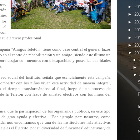
tuvo
►
20
ción
►
20
ntes
 los
►
20
, el
►
20
 con
►
20
 su ejercicio profesional.
►
20
mpaña "Amigos Teletón" tiene como base central el generar lazos
▼
20
o en el centro de rehabilitación y un amigo, siendo este último un
►
por trabajar con menores con discapacidad y posea las cualidades
n.
►
▼
red social del instituto, señala que esencialmente esta campaña
S
ompartir con los niños vivan esta actividad de manera integral,
n el tiempo, transformándose al final, luego de un proceso de
 de la Teletón con lazos de amistad efectivos con los niños del
P
I
ria, que la participación de los organismos públicos, en este tipo
 de gran ayuda y efectiva. "Por ejemplo para nosotros, como
C
ada, nos encontramos que una de las instituciones más atractivas
zaje es el Ejercito, por su diversidad de funciones" educativas y de
S
.