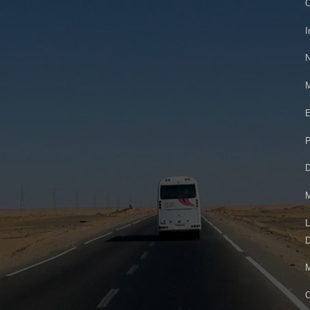
O
I
N
M
E
P
D
M
L
D
M
O