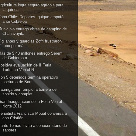
gricultura logra seguro agrícola para
la quínoa
opa Chile: Deportes Iquique empató
ante Cobreloa
unicipio entregó obras de camping de
Chanavayita
igilantes y guardias Zofri frustraron
robo por má...
ás de $ 40 millones entregó Seremi
de Gobierno a ...
ositiva evaluación de II Feria
Turística Ven al N...
on 5 detenidos termina operativo
nocturno de Barr...
aumgartner rompió la barrera del
sonido y complet...
ran Inauguración de la Feria Ven al
Norte 2012
eriodista Francisco Mouat conversará
con Cristián...
anto Tomás invita a conocer stand de
sabores