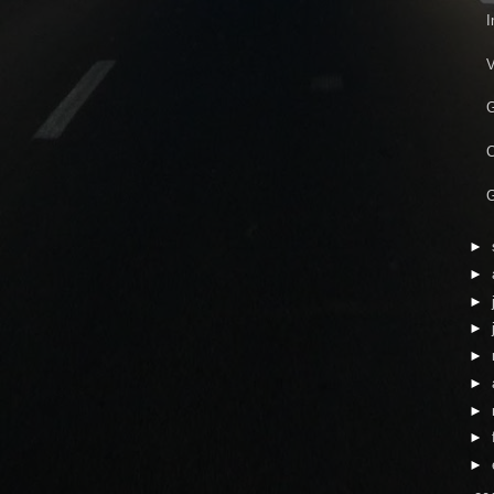
I
V
G
C
G
►
►
►
►
►
►
►
►
►