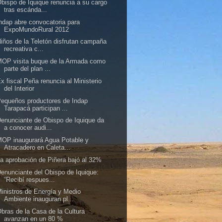
bispo de Iquique renuncia a su cargo
tras escánda...
ndap abre convocatoria para
ExpoMundoRural 2012
iños de la Teletón disfrutan campaña
recreativa c...
OP visita buque de la Armada como
parte del plan ...
x fiscal Peña renuncia al Ministerio
del Interior
equeños productores de Indap
Tarapacá participan ...
enunciante de Obispo de Iquique da
a conocer audi...
OP inaugurará Agua Potable y
Atracadero en Caleta...
a aprobación de Piñera bajó al 32%
enunciante del Obispo de Iquique:
“Recibí respues...
inistros de Energía y Medio
Ambiente inauguran pl...
bras de la Casa de la Cultura
avanzan en un 80 %