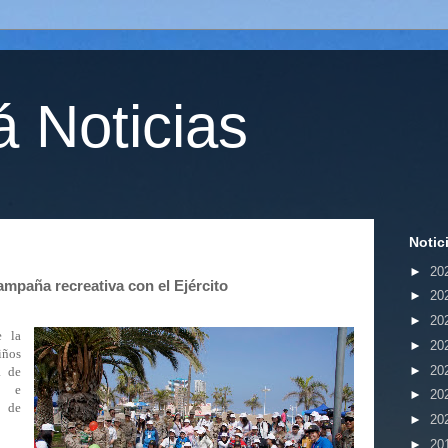
 Noticias
Notic
►
20
ampaña recreativa con el Ejército
►
20
►
20
e la
►
20
iños
►
20
a de
s e
►
20
n de
►
20
►
20