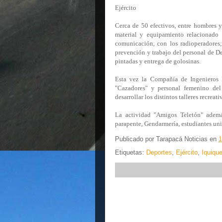
Ejército
Cerca de 50 efectivos, entre hombres y
material y equipamiento relacionado
comunicación, con los radioperadores;
prevención y trabajo del personal de De
pintadas y entrega de golosinas.
Esta vez la Compañía de Ingenieros 
"Cazadores" y personal femenino del
desarrollar los distintos talleres recreati
La actividad "Amigos Teletón" además
parapente, Gendarmería, estudiantes univ
Publicado por
Tarapacá Noticias
en
1
Etiquetas:
Deportes
,
Ejército
,
Iquiqu