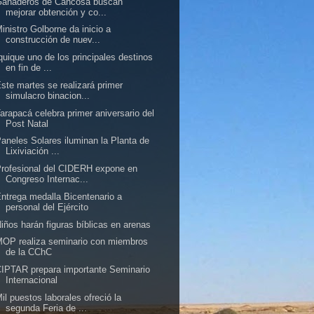
Ganaderos de Cancosa buscan
mejorar obtención y co...
inistro Golborne da inicio a
construcción de nuev...
quique uno de los principales destinos
en fin de ...
ste martes se realizará primer
simulacro binacion...
arapacá celebra primer aniversario del
Post Natal
aneles Solares iluminan la Planta de
Lixiviación ...
rofesional del CIDERH expone en
Congreso Internac...
ntrega medalla Bicentenario a
personal del Ejército
iños harán figuras bíblicas en arenas
OP realiza seminario con miembros
de la CChC
IPTAR prepara importante Seminario
Internacional
il puestos laborales ofreció la
segunda Feria de ...