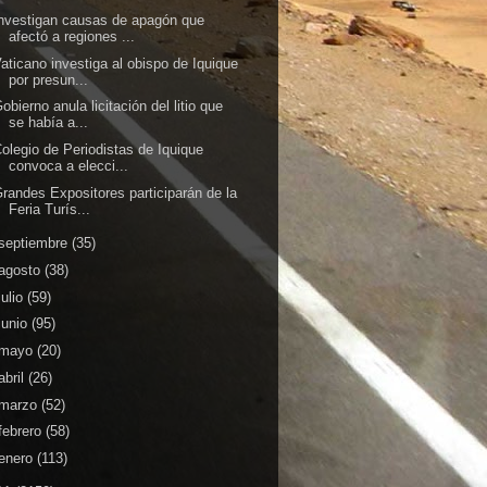
nvestigan causas de apagón que
afectó a regiones ...
aticano investiga al obispo de Iquique
por presun...
obierno anula licitación del litio que
se había a...
olegio de Periodistas de Iquique
convoca a elecci...
randes Expositores participarán de la
Feria Turís...
septiembre
(35)
agosto
(38)
julio
(59)
junio
(95)
mayo
(20)
abril
(26)
marzo
(52)
febrero
(58)
enero
(113)