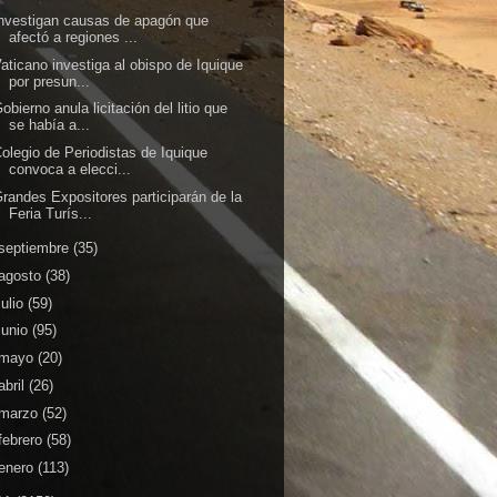
nvestigan causas de apagón que
afectó a regiones ...
aticano investiga al obispo de Iquique
por presun...
obierno anula licitación del litio que
se había a...
olegio de Periodistas de Iquique
convoca a elecci...
randes Expositores participarán de la
Feria Turís...
septiembre
(35)
agosto
(38)
julio
(59)
junio
(95)
mayo
(20)
abril
(26)
marzo
(52)
febrero
(58)
enero
(113)