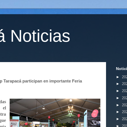
 Noticias
Notic
►
20
 Tarapacá participan en importante Feria
►
20
►
20
►
20
das
►
20
 el
►
20
tra
►
20
que
►
20
mía