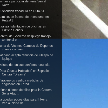
nvitan a participar de Feria Ven al
Norte
uspenden tronadura en Ruta A1
omienzan faenas de tronaduras en
Ruta A1
vanza habilitación de oficinas en
Edificio Consis...
eremi de Gobierno despliega trabajo
territorial e...
unta de Vecinos Campos de Deportes
cuenta con rem...
aticano acepta renuncia de Obispo de
Iquique
bispo de Iquique confirma renuncia
Obra Gruesa Habitable” en Espacio
Cultural “Dreams”
arabineros verifica medidas de
seguridad en Estad...
finan últimos detalles para la Carrera
Solar Atac...
a quedan pocos días para II Feria
Ven al Norte de...