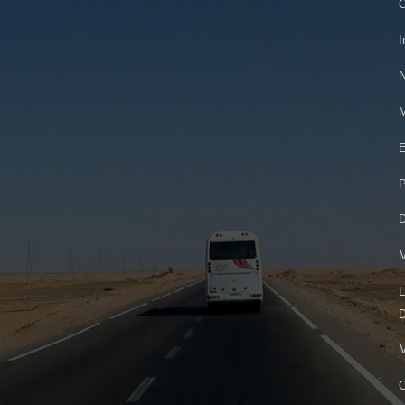
O
I
N
M
E
P
D
M
L
D
M
O