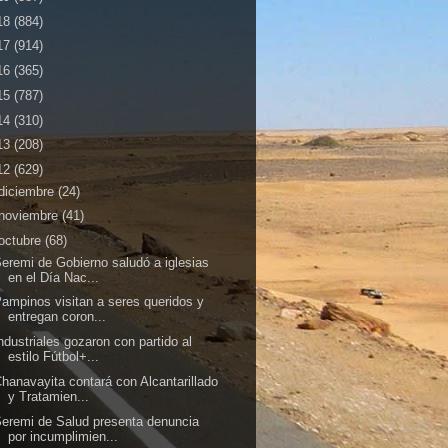
18
(884)
17
(914)
16
(365)
15
(787)
14
(310)
13
(208)
12
(629)
diciembre
(24)
noviembre
(41)
octubre
(68)
eremi de Gobierno saludó a iglesias
en el Día Nac...
ampinos visitan a seres queridos y
entregan coron...
ndustriales gozaron con partido al
estilo Fútbol+...
hanavayita contará con Alcantarillado
y Tratamien...
eremi de Salud presenta denuncia
por incumplimien...