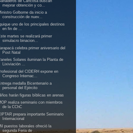
Ganaderos de Cancosa buscan
mejorar obtención y co...
inistro Golborne da inicio a
construcción de nuev...
quique uno de los principales destinos
en fin de ...
ste martes se realizará primer
simulacro binacion...
arapacá celebra primer aniversario del
Post Natal
aneles Solares iluminan la Planta de
Lixiviación ...
rofesional del CIDERH expone en
Congreso Internac...
ntrega medalla Bicentenario a
personal del Ejército
iños harán figuras bíblicas en arenas
OP realiza seminario con miembros
de la CChC
IPTAR prepara importante Seminario
Internacional
il puestos laborales ofreció la
segunda Feria de ...