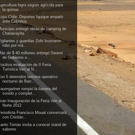
gricultura logra seguro agrícola para
la quínoa
opa Chile: Deportes Iquique empató
ante Cobreloa
unicipio entregó obras de camping de
Chanavayita
igilantes y guardias Zofri frustraron
robo por má...
ás de $ 40 millones entregó Seremi
de Gobierno a ...
ositiva evaluación de II Feria
Turística Ven al N...
on 5 detenidos termina operativo
nocturno de Barr...
aumgartner rompió la barrera del
sonido y complet...
ran Inauguración de la Feria Ven al
Norte 2012
eriodista Francisco Mouat conversará
con Cristián...
anto Tomás invita a conocer stand de
sabores