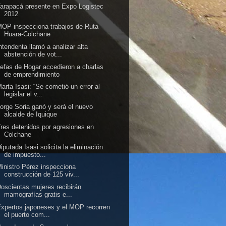
arapacá presente en Expo Logistec
2012
OP inspecciona trabajos de Ruta
Huara-Colchane
ntendenta llamó a analizar alta
abstención de vot...
efas de Hogar accedieron a charlas
de emprendimiento
arta Isasi: “Se cometió un error al
legislar el v...
orge Soria ganó y será el nuevo
alcalde de Iquique
res detenidos por agresiones en
Colchane
iputada Isasi solicita la eliminación
de impuesto...
inistro Pérez inspecciona
construcción de 125 viv...
oscientas mujeres recibirán
mamografías gratis e...
xpertos japoneses y el MOP recorren
el puerto com...