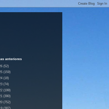
ias anteriores
26
(52)
25
(159)
24
(18)
23
(74)
22
(199)
21
(390)
20
(752)
19
(387)