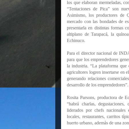
los que elaboran mermeladas, con
“Tentaciones de Pica” son nuev
Asimismo, los productores de Q
mercado con las bondades de este
presentarla en distintas formas c
altiplano de Tarapacá, la quínoa
Echinuco.
Para el director nacional de INDA
para que los emprendedores gene
la industria.
“La plataforma que 
agricultores logren
insertarse en 
generando relaciones comerciales
desarrollo de los emprendedores”.
Rosita Parsons, productora de E
“habrá charlas, degustaciones, 
liderados por chefs nacionales 
locales, restaurantes, carritos tí
huerto urbano, además de una zona