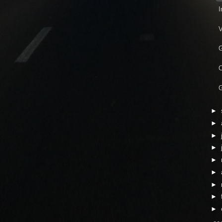
I
V
G
C
G
►
►
►
►
►
►
►
►
►