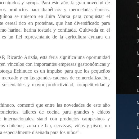
centrados y syrups. Para este año, la gran novedad de
T
os productos para diabéticos y mermeladas étnicas.
uínoa se unieron en Juira Marka para conquistar el
M
 cereal rico en proteínas, que han diversificado para
I
omo harina, harina tostada y confitada. Cultivada en el
 es un fiel representante de la agricultura aymara en
J
M
P, Ricardo Ariztía, esta feria significa una oportunidad
ren vínculos con importantes empresas gastronómicas y
J
otorga Echinuco es un impulso para que los pequeños
el mercado y en las grandes cadenas de comercialización,
T
 sustentables y mayor productividad, competitividad y
D
M
chinuco, comentó que entre las novedades de este año
conciertos, talleres de cocina para grandes y chicos
D
e internacionales, stand con productos campesinos y
picos chilenos, zona de bar, cervezas, viñas y pisco, un
E
 especialmente diseñada para los niños”.