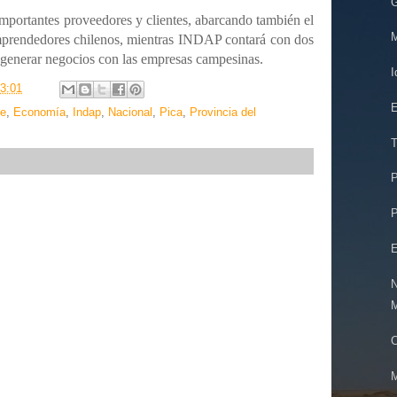
mportantes proveedores y clientes, abarcando también el
M
prendedores chilenos, mientras I
NDAP contará con dos
 generar negocios con las empresas campesinas.
I
3:01
E
ne
,
Economía
,
Indap
,
Nacional
,
Pica
,
Provincia del
T
P
P
E
N
M
C
M