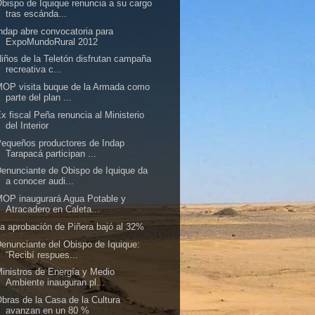
bispo de Iquique renuncia a su cargo
tras escánda...
ndap abre convocatoria para
ExpoMundoRural 2012
iños de la Teletón disfrutan campaña
recreativa c...
OP visita buque de la Armada como
parte del plan ...
x fiscal Peña renuncia al Ministerio
del Interior
equeños productores de Indap
Tarapacá participan ...
enunciante de Obispo de Iquique da
a conocer audi...
OP inaugurará Agua Potable y
Atracadero en Caleta...
a aprobación de Piñera bajó al 32%
enunciante del Obispo de Iquique:
“Recibí respues...
inistros de Energía y Medio
Ambiente inauguran pl...
bras de la Casa de la Cultura
avanzan en un 80 %