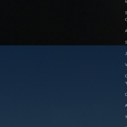
I
S
C
A
S
J
V
O
“
C
A
Y