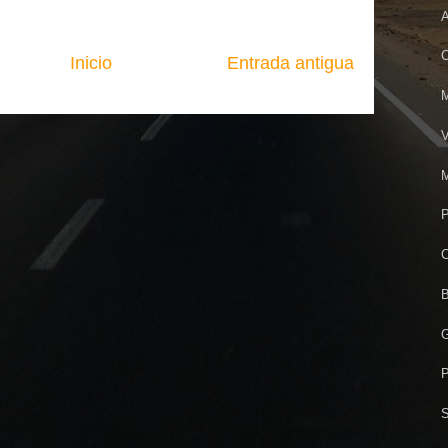
A
C
Inicio
Entrada antigua
M
V
M
P
C
B
G
P
S