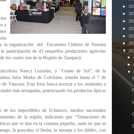
►
20
►
20
tos
►
20
or a
►
20
nes
►
20
una
►
20
 y la organización del Encuentro Chileno de Nuestra
la participación de 43 pequeños productores agrícolas
▼
20
►
 de los cuales son de la Región de Tarapacá.
►
fruticultora Nancy Guzmán, y “Grano de Sol”, de la
▼
ínoa Juira Marka de Colchane, estarán hasta el 7 de
S
o de Vitacura. Esta feria busca
acercar a los asistentes a
onales más arraigadas, potenciando los productos típicos
P
I
o de los imperdibles de Echinuco, medios nacionales
C
sentantes de la región, indicando que “Tentaciones de
tricos que se dan en la comuna piqueña, oasis en que se
S
ngo, la guayaba, el limón, la naranja y los dátiles, con