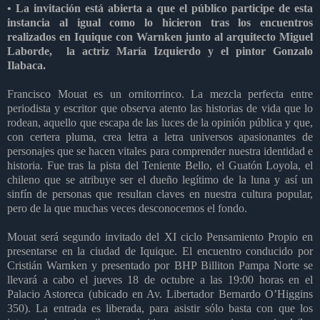
• La invitación está abierta a que el público participe de esta
instancia al igual como lo hicieron tras los encuentros
realizados en Iquique con Warnken junto al arquitecto Miguel
Laborde, la actriz María Izquierdo y el pintor Gonzalo
Ilabaca.
Francisco Mouat es un ornitorrinco. La mezcla perfecta entre
periodista y escritor que observa atento las historias de vida que lo
rodean, aquello que escapa de las luces de la opinión pública y que,
con certera pluma, crea letra a letra universos apasionantes de
personajes que se hacen vitales para comprender nuestra identidad e
historia. Fue tras la pista del Teniente Bello, el Guatón Loyola, el
chileno que se atribuye ser el dueño legítimo de la luna y así un
sinfín de personas que resultan claves en nuestra cultura popular,
pero de la que muchas veces desconocemos el fondo.
Mouat será segundo invitado del XI ciclo Pensamiento Propio en
presentarse en la ciudad de Iquique. El encuentro conducido por
Cristián Warnken y presentado por BHP Billiton Pampa Norte se
llevará a cabo el jueves 18 de octubre a las 19:00 horas en el
Palacio Astoreca (ubicado en Av. Libertador Bernardo O’Higgins
350). La entrada es liberada, para asistir sólo basta con que los