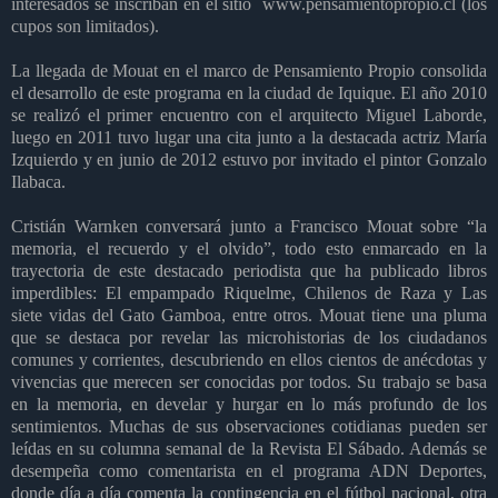
interesados se inscriban en el sitio www.pensamientopropio.cl (los
cupos son limitados).
La llegada de Mouat en el marco de Pensamiento Propio consolida
el desarrollo de este programa en la ciudad de Iquique. El año 2010
se realizó el primer encuentro con el arquitecto Miguel Laborde,
luego en 2011 tuvo lugar una cita junto a la destacada actriz María
Izquierdo y en junio de 2012 estuvo por invitado el pintor Gonzalo
Ilabaca.
Cristián Warnken conversará junto a Francisco Mouat sobre “la
memoria, el recuerdo y el olvido”, todo esto enmarcado en la
trayectoria de este destacado periodista que ha publicado libros
imperdibles: El empampado Riquelme, Chilenos de Raza y Las
siete vidas del Gato Gamboa, entre otros. Mouat tiene una pluma
que se destaca por revelar las microhistorias de los ciudadanos
comunes y corrientes, descubriendo en ellos cientos de anécdotas y
vivencias que merecen ser conocidas por todos. Su trabajo se basa
en la memoria, en develar y hurgar en lo más profundo de los
sentimientos. Muchas de sus observaciones cotidianas pueden ser
leídas en su columna semanal de la Revista El Sábado. Además se
desempeña como comentarista en el programa ADN Deportes,
donde día a día comenta la contingencia en el fútbol nacional, otra