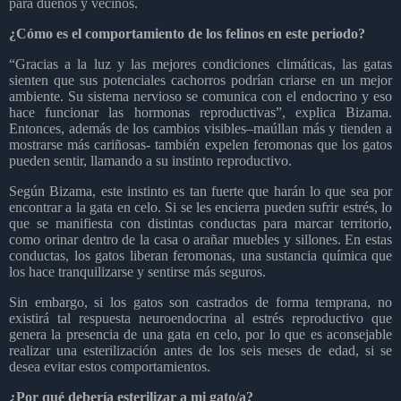
para dueños y vecinos.
¿Cómo es el comportamiento de los felinos en este periodo?
“Gracias a la luz y las mejores condiciones climáticas, las gatas
sienten que sus potenciales cachorros podrían criarse en un mejor
ambiente. Su sistema nervioso se comunica con el endocrino y eso
hace funcionar las hormonas reproductivas”, explica Bizama.
Entonces, además de los cambios visibles–maúllan más y tienden a
mostrarse más cariñosas- también expelen feromonas que los gatos
pueden sentir, llamando a su instinto reproductivo.
Según Bizama, este instinto es tan fuerte que harán lo que sea por
encontrar a la gata en celo. Si se les encierra pueden sufrir estrés, lo
que se manifiesta con distintas conductas para marcar territorio,
como orinar dentro de la casa o arañar muebles y sillones. En estas
conductas, los gatos liberan feromonas, una sustancia química que
los hace tranquilizarse y sentirse más seguros.
Sin embargo, si los gatos son castrados de forma temprana, no
existirá tal respuesta neuroendocrina al estrés reproductivo que
genera la presencia de una gata en celo, por lo que es aconsejable
realizar una esterilización antes de los seis meses de edad, si se
desea evitar estos comportamientos.
¿Por qué debería esterilizar a mi gato/a?