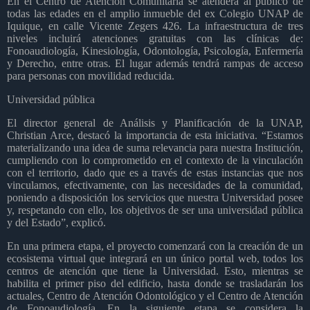
En el Centro de Atención Comunitaria se atenderá al público de
todas las edades en el amplio inmueble del ex Colegio UNAP de
Iquique, en calle Vicente Zegers 426. La infraestructura de tres
niveles incluirá atenciones gratuitas con las clínicas de:
Fonoaudiología, Kinesiología, Odontología, Psicología, Enfermería
y Derecho, entre otras. El lugar además tendrá rampas de acceso
para personas con movilidad reducida.
Universidad pública
El director general de Análisis y Planificación de la UNAP,
Christian Arce, destacó la importancia de esta iniciativa. “Estamos
materializando una idea de suma relevancia para nuestra Institución,
cumpliendo con lo comprometido en el contexto de la vinculación
con el territorio, dado que es a través de estas instancias que nos
vinculamos, efectivamente, con las necesidades de la comunidad,
poniendo a disposición los servicios que nuestra Universidad posee
y, respetando con ello, los objetivos de ser una universidad pública
y del Estado”, explicó.
En una primera etapa, el proyecto comenzará con la creación de un
ecosistema virtual que integrará en un único portal web, todos los
centros de atención que tiene la Universidad. Esto, mientras se
habilita el primer piso del edificio, hasta donde se trasladarán los
actuales, Centro de Atención Odontológico y el Centro de Atención
de Fonoaudiología. En la siguiente etapa se considera la