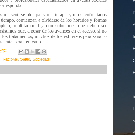
E
corresponda.
D
 a sentirse bien pausan la terapia y otros, enfrentados
n tiempo, comienzan a olvidarse de los horarios y formas
A
lejo, multifactorial y con soluciones que deben ser
insistimos que, a pesar de los avances en el acceso, si no
los tratamientos, muchos de los esfuerzos para sanar o
I
aciente, serán en vano.
E
:59
n
,
Nacional
,
Salud
,
Sociedad
H
T
E
V
A