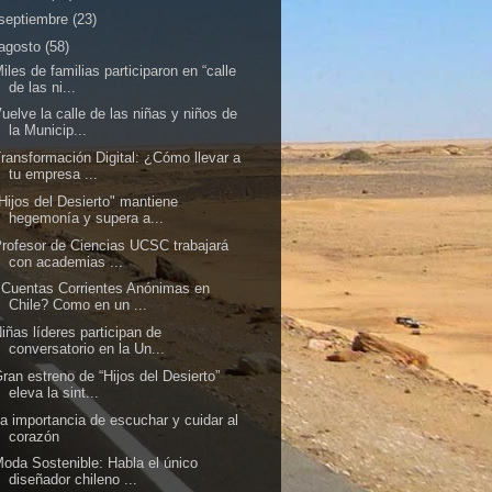
septiembre
(23)
agosto
(58)
iles de familias participaron en “calle
de las ni...
uelve la calle de las niñas y niños de
la Municip...
ransformación Digital: ¿Cómo llevar a
tu empresa ...
Hijos del Desierto" mantiene
hegemonía y supera a...
rofesor de Ciencias UCSC trabajará
con academias ...
Cuentas Corrientes Anónimas en
Chile? Como en un ...
iñas líderes participan de
conversatorio en la Un...
ran estreno de “Hijos del Desierto”
eleva la sint...
a importancia de escuchar y cuidar al
corazón
oda Sostenible: Habla el único
diseñador chileno ...