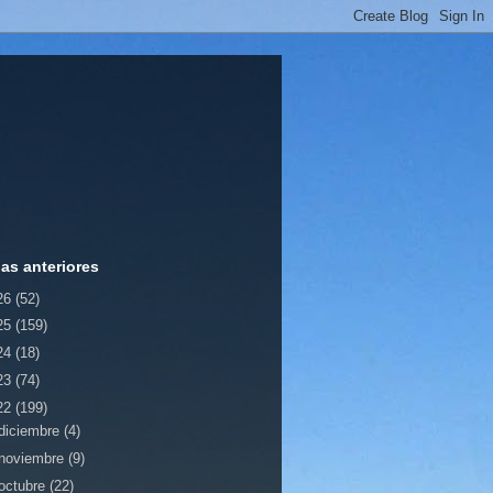
ias anteriores
26
(52)
25
(159)
24
(18)
23
(74)
22
(199)
diciembre
(4)
noviembre
(9)
octubre
(22)