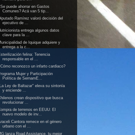
Se puede ahorrar en Gastos
Comunes? Acá van 5 tip...
iputado Ramírez valoró decisión del
ejecutivo de ...
utricionista entrega algunos datos
clave para la ...
unicipalidad de Iquique adquiere y
entrega a la c...
sterilización felina: Tenencia
responsable en el ...
Cómo reconozco un infarto cardiaco?
rograma Mujer y Participación
Política de SernamE...
La Ley de Baltazar" eleva su sintonía
y enciende ...
hilenos crean dispositivo que busca
revolucionar ...
ompra de terrenos en EEUU: El
nuevo modelo de inv...
raceli Cantora remece en el género
urbano con el ...
G lanza Road Assistance, tu mejor