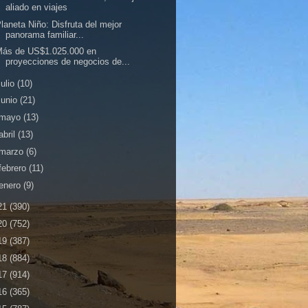
aliado en viajes
laneta Niño: Disfruta del mejor
panorama familiar...
Más de US$1.025.000 en
proyecciones de negocios de...
julio
(10)
junio
(21)
mayo
(13)
abril
(13)
marzo
(6)
febrero
(11)
enero
(9)
21
(390)
20
(752)
19
(387)
18
(884)
17
(914)
16
(365)