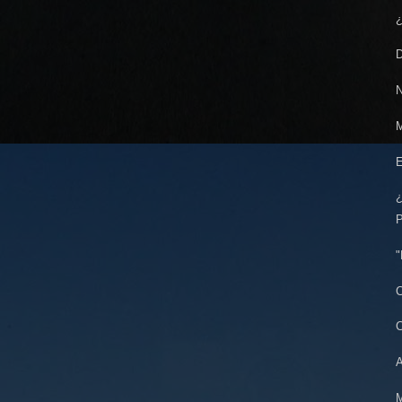
¿
D
N
M
E
¿
P
"
C
C
A
M