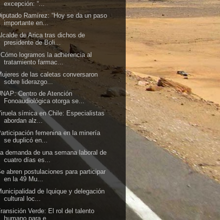
excepción: “...
iputado Ramírez: “Hoy se da un paso
importante en...
lcalde de Arica tras dichos de
presidente de Boli...
Cómo logramos la adherencia al
tratamiento farmac...
ujeres de las caletas conversaron
sobre liderazgo...
NAP: Centro de Atención
Fonoaudiológica otorga se...
iruela símica en Chile: Especialistas
abordan alz...
articipación femenina en la minería
se duplicó en...
a demanda de una semana laboral de
cuatro días es...
e abren postulaciones para participar
en la 49 Mu...
unicipalidad de Iquique y delegación
cultural loc...
ransición Verde: El rol del talento
humano para e...