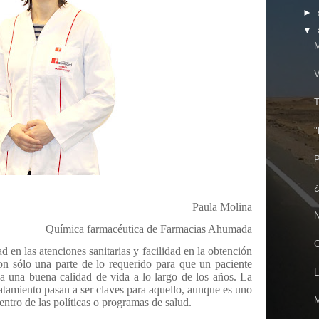
►
▼
M
V
T
"
P
¿
Paula Molina
N
Química farmacéutica de Farmacias Ahumada
G
d en las atenciones sanitarias y facilidad en la obtención
n sólo una parte de lo requerido para que un paciente
L
a una buena calidad de vida a lo largo de los años. La
atamiento pasan a ser claves para aquello, aunque es uno
M
ntro de las políticas o programas de salud.