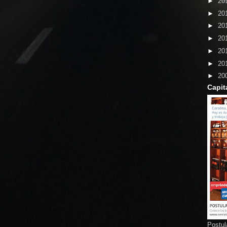
►
20
►
20
►
20
►
20
►
20
►
20
►
20
Capit
Postul