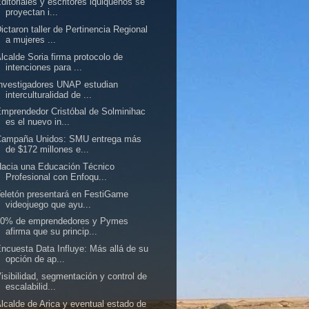
ditoriales y escritores iquiqueños se
proyectan i...
ictaron taller de Pertinencia Regional
a mujeres ...
lcalde Soria firma protocolo de
intenciones para ...
nvestigadores UNAP estudian
interculturalidad de ...
mprendedor Cristóbal de Solminihac
es el nuevo in...
Campaña Unidos: SMU entrega más
de $172 millones e...
acia una Educación Técnico
Profesional con Enfoqu...
eletón presentará en FestiGame
videojuego que ayu...
50% de emprendedores y Pymes
afirma que su princip...
ncuesta Data Influye: Más allá de su
opción de ap...
isibilidad, segmentación y control de
escalabilid...
lcalde de Arica y eventual estado de