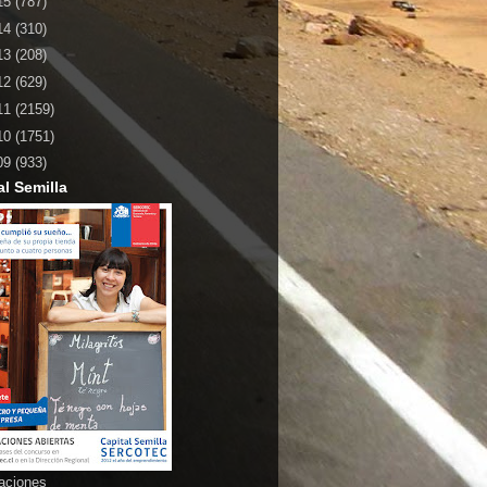
15
(787)
14
(310)
13
(208)
12
(629)
11
(2159)
10
(1751)
09
(933)
al Semilla
aciones