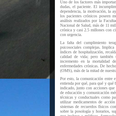
Uno de los factores más importan
dudas, el paciente. El incumpli
dependencia, la motivación, la a
los pacientes crónicos poseen m
análisis realizados por la Facul
Nacional de Salud, más de 11 mil
crónica y casi 2.5 millones con 
con urgencia.
La falta del cumplimiento tera
psicosociales complejas. Implica 
índices de hospitalización, recaí
calidad de vida; pero también 
incremento en la mortalidad de
enfermedades crónicas. De hecho
(OMS), más de la mitad de nuestra
Por esto, la comunicación entre el
entienda por qué, para qué y qué be
indicado, junto con acciones que
de educación y comunicación méd
técnicas y conductuales como pa
utilizar medicamentos de acción
sistemas de recuerdos físicos co
sobre la posología y horarios, su
que incluye a médicos, farmacéut