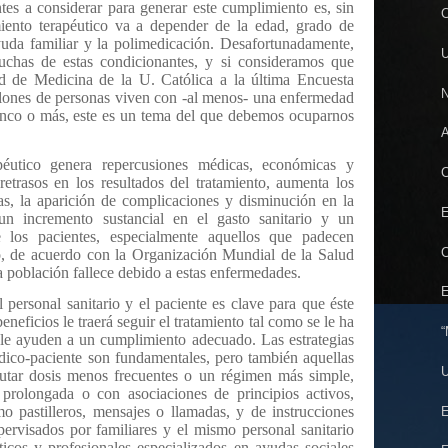
tes a considerar para generar este cumplimiento es, sin
miento terapéutico va a depender de la edad, grado de
yuda familiar y la polimedicación. Desafortunadamente,
U
uchas de estas condicionantes, y si consideramos que
tad de Medicina de la U. Católica a la última Encuesta
N
lones de personas viven con -al menos- una enfermedad
cinco o más, este es un tema del que debemos ocuparnos
A
péutico genera repercusiones médicas, económicas y
C
retrasos en los resultados del tratamiento, aumenta los
das, la aparición de complicaciones y disminución en la
E
un incremento sustancial en el gasto sanitario y un
 los pacientes, especialmente aquellos que padecen
C
, de acuerdo con la Organización Mundial de la Salud
 población fallece debido a estas enfermedades.
E
 personal sanitario y el paciente es clave para que éste
neficios le traerá seguir el tratamiento tal como se le ha
“
 le ayuden a un cumplimiento adecuado. Las estrategias
ico-paciente son fundamentales, pero también aquellas
U
utar dosis menos frecuentes o un régimen más simple,
 prolongada o con asociaciones de principios activos,
mo pastilleros, mensajes o llamadas, y de instrucciones
E
pervisados por familiares y el mismo personal sanitario
icos y profesionales especializados en ayudas sociales