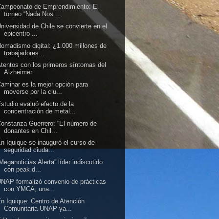
Campeonato de Emprendimiento: El
torneo “Nada Nos ...
niversidad de Chile se convierte en el
epicentro ...
omadismo digital: ¿1.000 millones de
trabajadores...
tentos con los primeros síntomas del
Alzheimer
aminar es la mejor opción para
moverse por la ciu...
studio evaluó efecto de la
concentración de metal...
onstanza Guerrero: “El número de
donantes en Chil...
n Iquique se inauguró el curso de
seguridad ciuda...
Meganoticias Alerta” líder indiscutido
con peak d...
NAP formalizó convenio de prácticas
con YMCA, una...
n Iquique: Centro de Atención
Comunitaria UNAP ya...