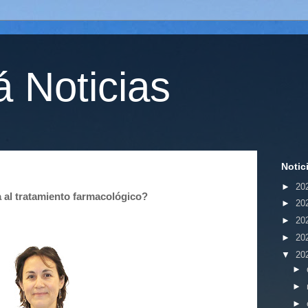
 Noticias
Notic
►
20
al tratamiento farmacológico?
►
20
►
20
►
20
▼
20
►
►
►