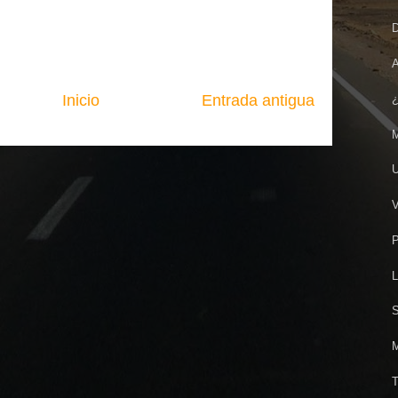
D
A
Inicio
Entrada antigua
¿
M
U
V
P
L
S
M
T