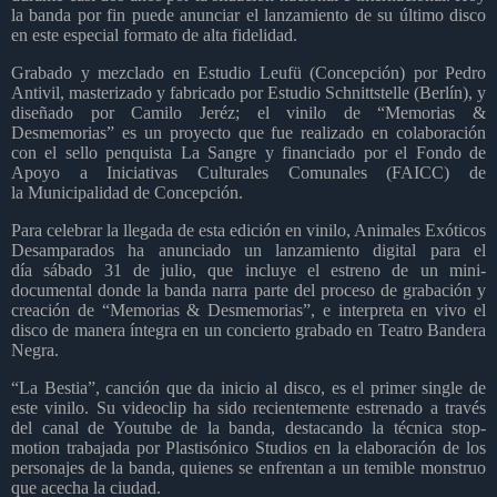
la banda por fin puede anunciar el lanzamiento de su último disco
en este especial formato de alta fidelidad.
Grabado y mezclado en Estudio Leufü (Concepción) por Pedro
Antivil, masterizado y fabricado por Estudio Schnittstelle (Berlín), y
diseñado por Camilo Jeréz; el vinilo de “Memorias &
Desmemorias” es un proyecto que fue realizado en colaboración
con el sello penquista La Sangre y financiado por el Fondo de
Apoyo a Iniciativas Culturales Comunales (FAICC) de
la Municipalidad de Concepción.
Para celebrar la llegada de esta edición en vinilo, Animales Exóticos
Desamparados ha anunciado un lanzamiento digital para el
día sábado 31 de julio, que incluye el estreno de un mini-
documental donde la banda narra parte del proceso de grabación y
creación de “Memorias & Desmemorias”, e interpreta en vivo el
disco de manera íntegra en un concierto grabado en Teatro Bandera
Negra.
“La Bestia”, canción que da inicio al disco, es el primer single de
este vinilo. Su videoclip ha sido recientemente estrenado a través
del canal de Youtube de la banda, destacando la técnica stop-
motion trabajada por Plastisónico Studios en la elaboración de los
personajes de la banda, quienes se enfrentan a un temible monstruo
que acecha la ciudad.