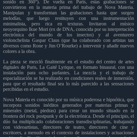
sonido en 360°). De vuelta en París, estas grabaciones se
convirtieron en la materia prima del trabajo de Nova Materia.
Manipulan y transforman las grabaciones hasta que surgen
melodías, que luego restituyen con una instrumentación
minimalista, pero rica en texturas. Invitaron al músico
neoyorquino Ikue Mori (ex de DNA, conocida por su interpretación
electrónica del mundo de los insectos) y al aventurero
violonchelista Gaspar Claus (que ha colaborado con artistas tan
diversos como Rone y Jim O’Rourke) a intervenir y añadir nuevos
colores a la obra.
La pieza se mezcló finalmente en el estudio del centro de artes
digitales de Paris, La Gaité Lyrique, en formato binaural, con una
instalación para ocho parlantes. La mezcla y el trabajo de
espacialización se ha realizado en condiciones reales de inmersión,
para que el resultado final sea lo más parecido a las sensaciones
percibidas en el estudio.
Nova Materia es conocido por su música poderosa e hipnótica, que
incorpora sonidos inéditos generados por materias primas y
minerales (metal, piedras) para crear un mundo situado en la
frontera del rock postpunk y de la electrónica. Desde el principio, el
dúo ha multiplicado colaboraciones transdisciplinarias, trabajando
con videoartistas, directores de teatro, directores de cine y
escritores, a menudo en el contexto de instalaciones y actuaciones