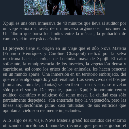
Xpujil es una obra inmersiva de 40 minutos que lleva al auditor por
un viaje sonoro a través de un universo orgánico en movimiento.
Un álbum que borra los límites entre la música, la grabación de
campo y el trance psicoacústico.
El proyecto tiene su origen en un viaje que el dúo Nova Materia
(Eduardo Henríquez y Caroline Chaspoul) realizó por la selva
mexicana hacia las ruinas de la ciudad maya de Xpujil. El calor
sofocante, la omnipresencia de los insectos, la vegetación densa y
caprichosa, así como los gritos de los animales, les hacen penetrar
en un mundo aparte. Una inmersión en un territorio embrujado, del
que emana algo sagrado y sobrenatural. Los seres vivos del bosque
(humanos, animales, plantas) se perciben sin ser vistos, se revelan
sólo por el sonido. De repente, aparece Xpujil: importante centro
político, científico y religioso del reino maya. La ciudad está sólo
parcialmente despejada, aún enterrada bajo la vegetación, pero las
líneas arquitectónicas puras -casi futuristas- de sus edificios que
apuntan al cielo son realmente impactantes.
A lo largo de su viaje, Nova Materia grabó los sonidos del entorno
utilizando micrófonos binaurales (técnica que permite grabar el