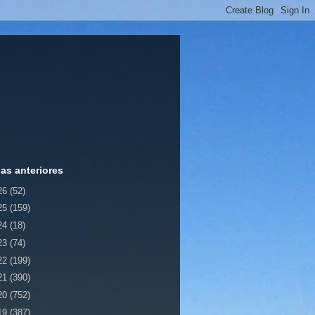
ias anteriores
26
(52)
25
(159)
24
(18)
23
(74)
22
(199)
21
(390)
20
(752)
19
(387)