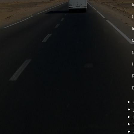
I
C
I
M
O
H
R
D
►
►
►
►
►