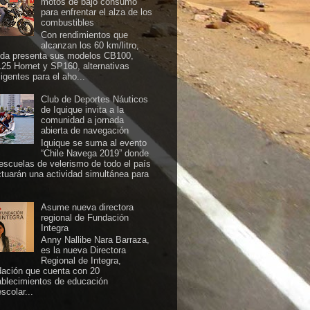
motos de bajo consumo
para enfrentar el alza de los
combustibles
Con rendimientos que
alcanzan los 60 km/litro,
da presenta sus modelos CB100,
25 Hornet y SP160, alternativas
ligentes para el aho...
Club de Deportes Náuticos
de Iquique invita a la
comunidad a jornada
abierta de navegación
Iquique se suma al evento
“Chile Navega 2019” donde
 escuelas de velerismo de todo el país
ctuarán una actividad simultánea para
Asume nueva directora
regional de Fundación
Integra
Anny Nallibe Nara Barraza,
es la nueva Directora
Regional de Integra,
dación que cuenta con 20
ablecimientos de educación
scolar...