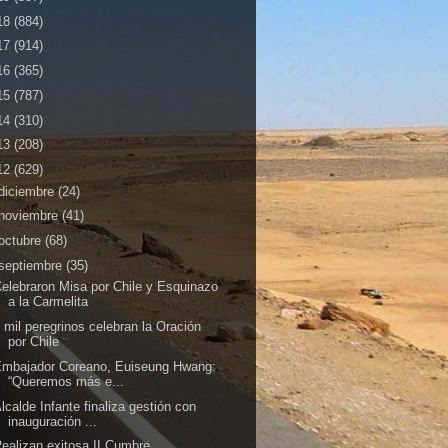
18
(884)
17
(914)
16
(365)
15
(787)
14
(310)
13
(208)
12
(629)
diciembre
(24)
noviembre
(41)
octubre
(68)
septiembre
(35)
elebraron Misa por Chile y Esquinazo
a la Carmelita
 mil peregrinos celebran la Oración
por Chile
Embajador Coreano, Euiseung Hwang:
“Queremos más e...
lcalde Infante finaliza gestión con
inauguración ...
ealizan exitosa II Cumbre