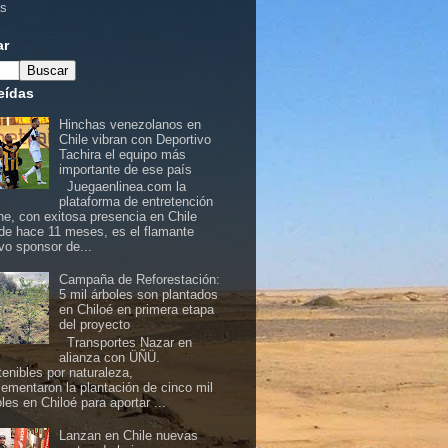
as
ar
eídas
Hinchas venezolanos en
Chile vibran con Deportivo
Tachira el equipo más
importante de ese país
Juegaenlinea.com la
plataforma de entretención
ine, con exitosa presencia en Chile
de hace 11 meses, es el flamante
vo sponsor de...
Campaña de Reforestación:
5 mil árboles son plantados
en Chiloé en primera etapa
del proyecto
Transportes Nazar en
alianza con ÜÑÜ.
tenibles por naturaleza,
lementaron la plantación de cinco mil
les en Chiloé para aportar ...
Lanzan en Chile nuevas