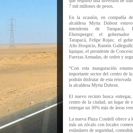
que requirió una inversión de ma
7 mil millones de pesos.
En la ocasión, en compañía de
alcaldesa Myrta Dubost estuvo
intendenta de Tarapacá, 
Ebensperger; el gobernador
Tarapacá, Felipe Rojas; el gober
Alto Hospicio, Ramón Galleguillos
Iquique, el presidente de Concesi
Fuerzas Armadas, de orden y seg
“Con esta inauguración estam
importante sector del centro de l
podrán disfrutar de esta renovada
la alcaldesa Myrta Dubost.
El nuevo recinto busca entregar,
centro de la ciudad, un lugar de e
entregar un 30% más de áreas verd
La nueva Plaza Condell ofrece a l
más un zócalo con locales comerc
estándares de seguridad, comodida