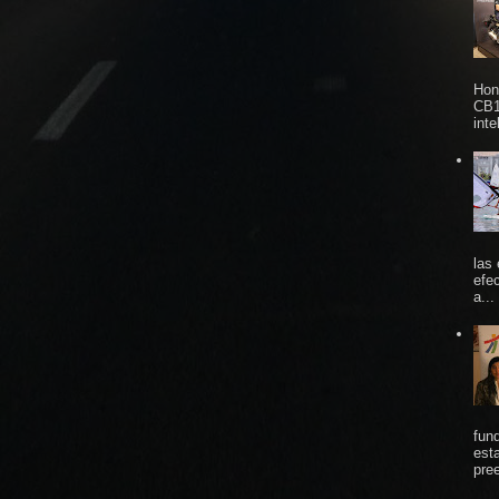
Hon
CB1
inte
las
efe
a...
fun
est
pree