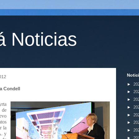
 Noticias
Notic
012
►
20
a Condell
►
20
►
20
yrta
►
20
n de
►
20
evo
tos
►
20
r la
►
20
A. y
►
20