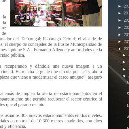
s de
►
20
►
20
 la
►
20
 la
►
20
Luz
 de
►
20
nador del Tamarugal; Espartago Ferrari; el alcalde de
►
20
; el cuerpo de concejales de la Ilustre Municipalidad de
▼
20
ones Iquique S.A., Fernando Allende y autoridades de la
uridad pública.
►
►
os recuperando y dándole una nueva imagen a un
►
a ciudad. Es mucha la gente que circula por acá y ahora
▼
 plaza que viene a modernizar el casco antiguo”, aseguró
C
 además de ampliar la oferta de estacionamientos en el
5
sparcimiento que permita recuperar el sector céntrico al
es que el pasado recinto.
os usuarios 308 nuevos estacionamientos en dos niveles,
A
iales en un total de 10.300 metros cuadrados, con altos
d y eficiencia.
R