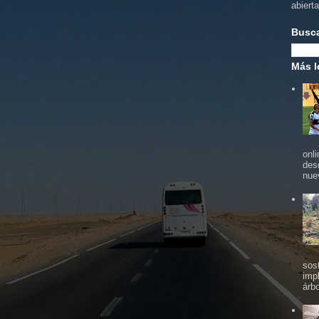
abiert
Busc
Más l
onl
des
nue
sos
imp
árbo