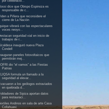
por celebració...
ossi dice que Obispo Espinoza es
responsable de c...
iden a Piñera que reconsidere el
cierre de La Nación
quique vibrará con las espectaculares
voces neoyo...
estacan seguridad vial en inicio de
trabajos de r...
lcaldesa inauguró nueva Plaza
Condell
nauguran paneles fotovoltaicos que
permitirán mej...
OFRI dio “el vamos” a las Fiestas
Patrias
LIQSA formula un llamado a la
seguridad al elevar...
vacuaron a los geólogos extraviados
en quebrada d...
obladores de Sipiza aportan datos
para restauraci...
extiles Andinos en sala de arte Casa
Collahuasi