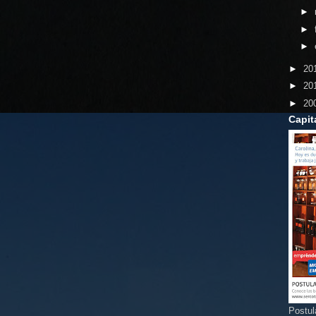
►
►
►
►
20
►
20
►
20
Capit
Postul