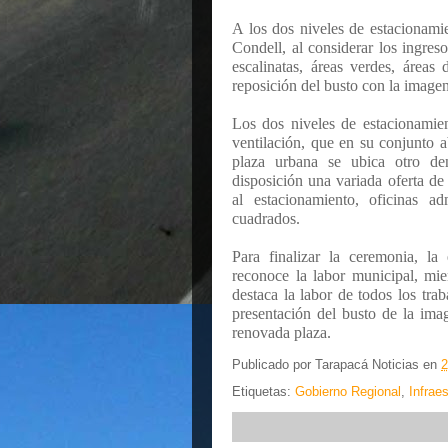
A los dos niveles de estacionami
Condell, al considerar los ingres
escalinatas, áreas verdes, áreas 
reposición del busto con la imagen
Los dos niveles de estacionamie
ventilación, que en su conjunto 
plaza urbana se ubica otro d
disposición una variada oferta de
al estacionamiento, oficinas a
cuadrados.
Para finalizar la ceremonia, l
reconoce la labor municipal, mie
destaca la labor de todos los tra
presentación del busto de la ima
renovada plaza.
Publicado por
Tarapacá Noticias
en
2
Etiquetas:
Gobierno Regional
,
Infrae