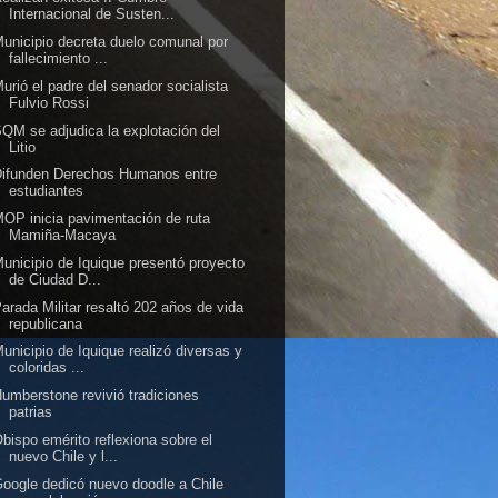
Internacional de Susten...
unicipio decreta duelo comunal por
fallecimiento ...
urió el padre del senador socialista
Fulvio Rossi
QM se adjudica la explotación del
Litio
Difunden Derechos Humanos entre
estudiantes
OP inicia pavimentación de ruta
Mamiña-Macaya
unicipio de Iquique presentó proyecto
de Ciudad D...
arada Militar resaltó 202 años de vida
republicana
unicipio de Iquique realizó diversas y
coloridas ...
umberstone revivió tradiciones
patrias
bispo emérito reflexiona sobre el
nuevo Chile y l...
oogle dedicó nuevo doodle a Chile