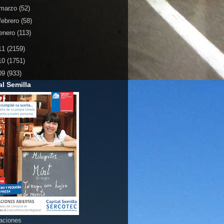
marzo
(52)
febrero
(58)
enero
(113)
11
(2159)
10
(1751)
09
(933)
al Semilla
aciones