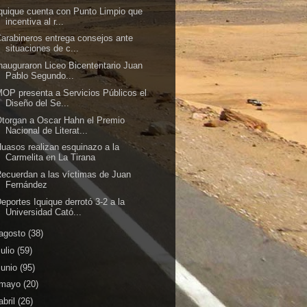
quique cuenta con Punto Limpio que
incentiva al r...
arabineros entrega consejos ante
situaciones de c...
nauguraron Liceo Bicententario Juan
Pablo Segundo...
OP presenta a Servicios Públicos el
Diseño del Se...
torgan a Oscar Hahn el Premio
Nacional de Literat...
uasos realizan esquinazo a la
Carmelita en La Tirana
ecuerdan a las víctimas de Juan
Fernández
eportes Iquique derrotó 3-2 a la
Universidad Cató...
agosto
(38)
julio
(59)
junio
(95)
mayo
(20)
abril
(26)