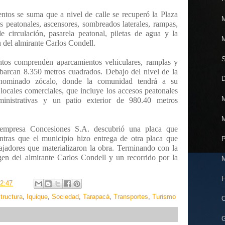
entos se suma que a nivel de calle se recuperó la Plaza
M
os peatonales, ascensores, sombreados laterales, rampas,
de circulación, pasarela peatonal, piletas de agua y la
M
 del almirante Carlos Condell.
S
ntos comprenden aparcamientos vehiculares, ramplas y
abarcan 8.350 metros cuadrados. Debajo del nivel de la
enominado zócalo, donde la comunidad tendrá a su
 locales comerciales, que incluye los accesos peatonales
M
dministrativas y un patio exterior de 980.40 metros
M
a empresa Concesiones S.A. descubrió una placa que
ntras que el municipio hizo entrega de otra placa que
P
bajadores que materializaron la obra. Terminando con la
gen del almirante Carlos Condell y un recorrido por la
M
H
2:47
structura
,
Iquique
,
Sociedad
,
Tarapacá
,
Transportes
,
Turismo
O
G