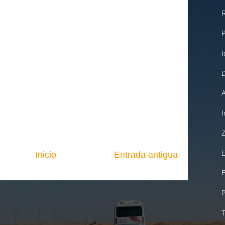
R
P
I
D
A
I
Z
E
Inicio
Entrada antigua
E
P
T