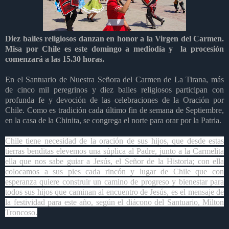
Diez bailes religiosos danzan en honor a la Virgen del Carmen.
Misa por Chile es este domingo a mediodía y la procesión
comenzará a las 15.30 horas.
En el Santuario de Nuestra Señora del Carmen de La Tirana, más
de cinco mil peregrinos y diez bailes religiosos participan con
profunda fe y devoción de las celebraciones de la Oración por
Chile. Como es tradición cada último fin de semana de Septiembre,
en la casa de la Chinita, se congrega el norte para orar por la Patria.
Chile tiene necesidad de la oración de sus hijos, que desde estas
tierras benditas elevemos una súplica al Padre, junto a la Carmelita
ella que nos sabe guiar a Jesús, el Señor de la Historia; con ella
colocamos a sus pies cada rincón y lugar de Chile que con
esperanza quiere construir un camino de progreso y bienestar para
todos sus hijos que caminan al encuentro de Jesús, es el mensaje de
la festividad para este año, según el diácono del Santuario, Milton
Troncoso.