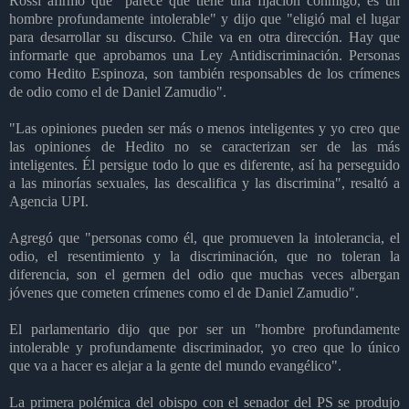
Rossi afirmó que "parece que tiene una fijación conmigo, es un
hombre profundamente intolerable" y dijo que "eligió mal el lugar
para desarrollar su discurso. Chile va en otra dirección. Hay que
informarle que aprobamos una Ley Antidiscriminación. Personas
como Hedito Espinoza, son también responsables de los crímenes
de odio como el de Daniel Zamudio".
"Las opiniones pueden ser más o menos inteligentes y yo creo que
las opiniones de Hedito no se caracterizan ser de las más
inteligentes. Él persigue todo lo que es diferente, así ha perseguido
a las minorías sexuales, las descalifica y las discrimina", resaltó a
Agencia UPI.
Agregó que "personas como él, que promueven la intolerancia, el
odio, el resentimiento y la discriminación, que no toleran la
diferencia, son el germen del odio que muchas veces albergan
jóvenes que cometen crímenes como el de Daniel Zamudio".
El parlamentario dijo que por ser un "hombre profundamente
intolerable y profundamente discriminador, yo creo que lo único
que va a hacer es alejar a la gente del mundo evangélico".
La primera polémica del obispo con el senador del PS se produjo