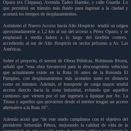
Opazo (ex Chipana), Avenida Tadeo Haenke, y calle Guarda. Lo
que permitirá un tránsito más fluido para ingresar a la ciudad y
acortará los tiempos de desplazamientos.
Asimismo el Nuevo Acceso hacia Alto Hospicio tendrá su origen
aproximadamente a 1,2 km al sur del acceso a Pérez Opazo, y se
emplazará a media ladera a lo largo del farellón costero,
accediendo al sur de Alto Hospicio en sector próximo a Av. Las
Américas.
Sobre el proyecto, el seremi de Obras Públicas, Robinson Rivera,
señaló que “esta obra favorecerá para la descongestión vehicular
que actualmente existe en la Ruta 16 antes de la Rotonda El
Pampino, con desplazamientos más acotados tanto en distancia
como en minutos. Además, el transporte de carga mayor tendrá
acceso directo hacia la zona industrial, evitando que aquellos
camiones que vienen por el sur ingresen a Iquique por Av. La
Tirana y aquellos que provienen desde el interior tengan un acceso
alternativo a la Ruta 16”.
Además acotó que “de este modo cumplimos con el objetivo del
presidente Sebastián Piñera, mejorando la calidad de vida de la
comunidad, en esta ocasión tanto de quienes utilizan usualmente la