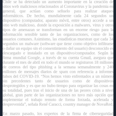
Chile se ha detectado un aumento importante en la creación de
sitios web maliciosos relacionados al Coronavirus y la pandemia en
general, que actúan como señuelo para realizar ataques
informáticos. De hecho, mundialmente cada 24 segundos un
dispositivo (computador, aparato móvil, entre otros) accede a un
sitio web malicioso, donde la exposición a malwares, virus y otros
tipos de amenazan se transforman en un enorme riesgo para la
información sensible tanto de las organizaciones, como de los
usuarios comunes. Asimismo, las estadísticas muestran que cada 34
segundos un malware (
software que tiene como objetivo infiltrarse
o dañar un equipo sin el consentimiento del usuario)
desconocido es
descargado e instalado en un dispositivo/computador. Según la
firma mundial Google, a través de su cuenta Gmail, asegura que
durante el mes de abril en todo el mundo se registraron 18 millones
de correos del tipo phishing a la semana semanalmente y 240
millones de mensajes diarios de spam con referencia a informes
falsos del COVID-19. “Nos hemos visto enfrentados a un número
sin precedentes tanto de usuarios como de dispositivos
desprotegidos y es que no hubo tiempo para organizar las cosas en
su totalidad, pues tras el inicio de una de las peores crisis a nivel
global, gran parte de las organizaciones no tuvo más opción que
implementar el trabajo remoto de forma forzada, acelerada y
desprevenida”, señala René Caracci, country manager de NovaRed.
En marzo pasado, los expertos de la firma de ciberseguridad