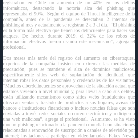
registraban en Chile un aumento de un 40% en los delitos
informáticos, destacando la notoria alza del phishing que
representaba el 90%. Según el equipo de Threat Intelligence de la
compañía, antes de la pandemia se detectaban 2 intentos de
phishing al mes y actualmente se registran 2 a 3 al día. “El phishing
es
la forma más efectiva que tienen los delincuentes para hacer sus
ataques. De hecho, durante 2019, el 32% de los robos de
información efectivos fueron usando este mecanismo”, agrega el
profesional.
Dos meses más tarde del registro del aumento en ciberataques,
expertos de la compañía insisten en extremar las medidas de
precaución, pues se mantiene el alza de dominios maliciosos,
específicamente sitios web de suplantación de identidad, que
intentan robar los datos personales y credenciales de los visitantes.
“Muchos ciberdelincuentes se aprovechan de la situación actual que
estamos viviendo a nivel mundial y, para llevar a cabo sus delitos,
están utilizando mecanismos como sitios webs fraudulentos que
ofrezcan ventas y traslado de productos a sus hogares; avisos de
bancos e instituciones financieras o incluso noticias falsas que son
enviadas a través redes sociales o correo electrónico y redirigen a
una web maliciosa”, agrega el profesional. Asimismo, se ha visto
mucho phishing relacionado a la pandemia mundial con situaciones
relacionadas a renovación de suscripción a canales de televisión por
Internet; invitaciones a participar en videollamadas; Fakes News,