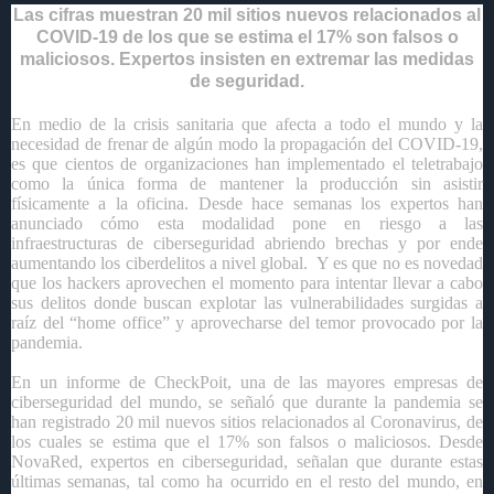
Las cifras muestran 20 mil sitios nuevos relacionados al
COVID-19 de los que se estima el 17% son falsos o
maliciosos. Expertos insisten en extremar las medidas
de seguridad.
En medio de la crisis sanitaria que afecta a todo el mundo y la
necesidad de frenar de algún modo la propagación del COVID-19,
es que cientos de organizaciones han implementado el teletrabajo
como la única forma de mantener la producción sin asistir
físicamente a la oficina. Desde hace semanas los expertos han
anunciado cómo esta modalidad pone en riesgo a las
infraestructuras de ciberseguridad abriendo brechas y por ende
aumentando los ciberdelitos a nivel global. Y es que no es novedad
que los hackers aprovechen el momento para intentar llevar a cabo
sus delitos donde buscan explotar las vulnerabilidades surgidas a
raíz del “home office” y aprovecharse del temor provocado por la
pandemia.
En un informe de CheckPoit, una de las mayores empresas de
ciberseguridad del mundo, se señaló que durante la pandemia se
han registrado 20 mil nuevos sitios relacionados al Coronavirus, de
los cuales se estima que el 17% son falsos o maliciosos. Desde
NovaRed, expertos en ciberseguridad, señalan que durante estas
últimas semanas, tal como ha ocurrido en el resto del mundo, en