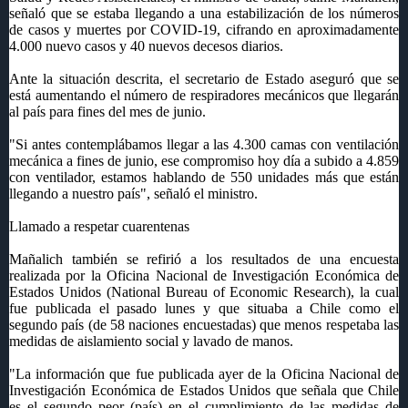
señaló que se estaba llegando a una estabilización de los números
de casos y muertes por COVID-19, cifrando en aproximadamente
4.000 nuevo casos y 40 nuevos decesos diarios.
Ante la situación descrita, el secretario de Estado aseguró que se
está aumentando el número de respiradores mecánicos que llegarán
al país para fines del mes de junio.
"Si antes contemplábamos llegar a las 4.300 camas con ventilación
mecánica a fines de junio, ese compromiso hoy día a subido a 4.859
con ventilador, estamos hablando de 550 unidades más que están
llegando a nuestro país", señaló el ministro.
Llamado a respetar cuarentenas
Mañalich también se refirió a los resultados de una encuesta
realizada por la Oficina Nacional de Investigación Económica de
Estados Unidos (National Bureau of Economic Research), la cual
fue publicada el pasado lunes y que situaba a Chile como el
segundo país (de 58 naciones encuestadas) que menos respetaba las
medidas de aislamiento social y lavado de manos.
"La información que fue publicada ayer de la Oficina Nacional de
Investigación Económica de Estados Unidos que señala que Chile
es el segundo peor (país) en el cumplimiento de las medidas de