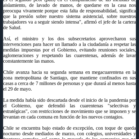
aislamiento, de lavado de manos, de quedarse en la casa nos
preocupa vivamente porque esta falta de responsabilidad, significa
que la presión sobre nuestro sistema asistencial, sobre nuestros
trabajadores va a seguir siendo intensa", afirmó el jefe de la cartera
de Salud.
Así, el ministro y los dos subsecretarios aprovecharon sus
intervenciones para hacer un llamado a la ciudadanía a respetar las
medidas impuestas por el Gobierno, evitando reuniones sociales,
aglomeraciones y respetando las cuarentenas, además de lavar
constantemente las manos.
Chile avanza hacia su segunda semana en megacuarentena en la
zona metropolitana de Santiago, que mantiene confinados en sus
casas a cerca de 7 millones de personas y que durará al menos hasta
el 29 de mayo.
La medida había sido descartada desde el inicio de la pandemia por
el Gobierno, que defendió las cuarentenas "selectivas y
estratégicas", con restricciones de movimiento que se imponen y se
levantan en cada comuna en función de los nuevos contagios.
Chile se encuentra bajo estado de excepción, con toque de queda
nocturno desde mediados de marzo, con colegios, universidades y