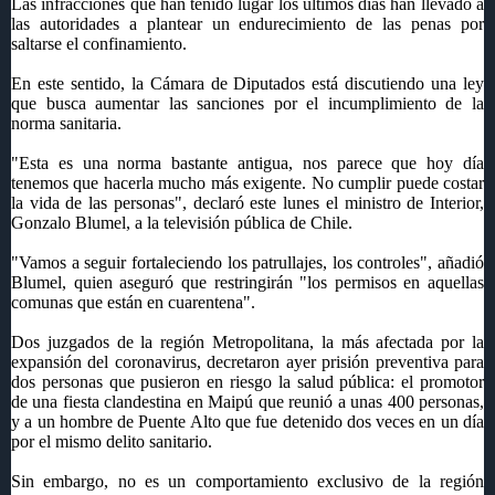
Las infracciones que han tenido lugar los últimos días han llevado a
las autoridades a plantear un endurecimiento de las penas por
saltarse el confinamiento.
En este sentido, la Cámara de Diputados está discutiendo una ley
que busca aumentar las sanciones por el incumplimiento de la
norma sanitaria.
"Esta es una norma bastante antigua, nos parece que hoy día
tenemos que hacerla mucho más exigente. No cumplir puede costar
la vida de las personas", declaró este lunes el ministro de Interior,
Gonzalo Blumel, a la televisión pública de Chile.
"Vamos a seguir fortaleciendo los patrullajes, los controles", añadió
Blumel, quien aseguró que restringirán "los permisos en aquellas
comunas que están en cuarentena".
Dos juzgados de la región Metropolitana, la más afectada por la
expansión del coronavirus, decretaron ayer prisión preventiva para
dos personas que pusieron en riesgo la salud pública: el promotor
de una fiesta clandestina en Maipú que reunió a unas 400 personas,
y a un hombre de Puente Alto que fue detenido dos veces en un día
por el mismo delito sanitario.
Sin embargo, no es un comportamiento exclusivo de la región