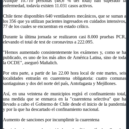
Aunque 10.710 personas (48,6 % del total) han superado la
enfermedad, todavía existen 11.031 casos activos.
Chile tiene disponibles 640 ventiladores mecánicos, que se suman a
los 356 que ya utilizan pacientes ingresados en cuidados intensivos,
77 de los cuales se encuentran en estado crítico.
Durante la última jornada se realizaron casi 8.000 pruebas PCR,
elevando el total de test de coronavirus a 222.095.
"Hemos aumentado consistentemente los exámenes y, como se ha
publicado, es uno de los más altos de América Latina, sino de toda
la OCDE", aseguró Mañalich.
Por otra parte, a partir de las 22.00 hora local de este martes, seis
localidades entrarán en cuarentena obligatoria: cuatro comunas
santiaguinas y dos del norte del país, Antofagasta y Mejillones.
Así, en una veintena de municipios regirá el confinamiento total,
una medida que se enmarca en la "cuarentena selectiva" que ha
llevado a cabo el Gobierno de Chile desde el inicio de la pandemia
y por la que ha descartado el confinamiento nacional.
Aumento de sanciones por incumplimir la cuarentena