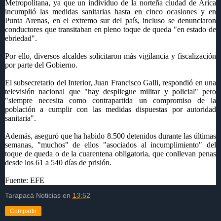
Metropolitana, ya que un individuo de la norteña ciudad de Arica
incumplió las medidas sanitarias hasta en cinco ocasiones y en
Punta Arenas, en el extremo sur del país, incluso se denunciaron
conductores que transitaban en pleno toque de queda "en estado de
ebriedad".
Por ello, diversos alcaldes solicitaron más vigilancia y fiscalización
por parte del Gobierno.
El subsecretario del Interior, Juan Francisco Galli, respondió en una
televisión nacional que "hay despliegue militar y policial" pero
"siempre necesita como contrapartida un compromiso de la
población a cumplir con las medidas dispuestas por autoridad
sanitaria".
Además, aseguró que ha habido 8.500 detenidos durante las últimas
semanas, "muchos" de ellos "asociados al incumplimiento" del
toque de queda o de la cuarentena obligatoria, que conllevan penas
desde los 61 a 540 días de prisión.
Fuente: EFE
Tarapacá Noticias
en
13:52
Compartir