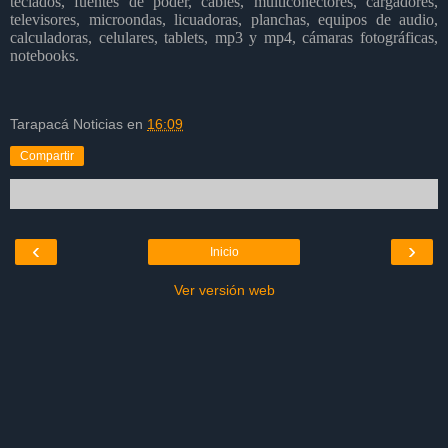
teclados, fuentes de poder, cables, multiconectores, cargadores,
televisores, microondas, licuadoras, planchas, equipos de audio,
calculadoras, celulares, tablets, mp3 y mp4, cámaras fotográficas,
notebooks.
Tarapacá Noticias
en
16:09
Compartir
‹
›
Inicio
Ver versión web