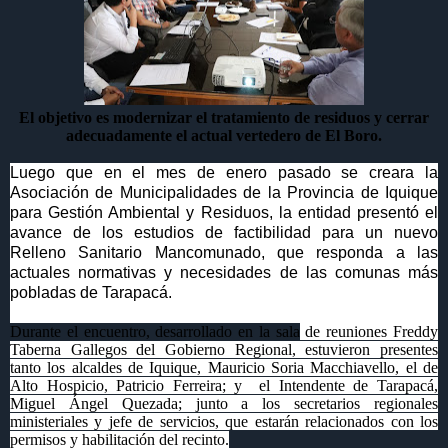
El objetivo es modernizar el tratamiento de residuos y cerrar
adecuadamente el actual vertedero de El Boro.
Luego que en el mes de enero pasado se creara la
Asociación de M
unicipalidades de la Provincia de Iquique
para Gestión Ambiental y Residuos, la entidad presentó el
avance de los estudios de factibilidad para un nuevo
Relleno Sanitario Mancomunado, que responda a las
actuales normativas y necesidades de las comunas más
pobladas de Tarapacá.
Durante el encuentro, desarrollado en la sala
de reuniones Freddy
Taberna Gallegos del Gobierno Regional, estuvieron presentes
tanto los alcaldes de Iquique, Mauricio Soria Macchiavello, el de
Alto Hospicio, Patricio Ferreira; y
el Intendente de Tarapacá,
Miguel Ángel Quezada; junto a los secretarios regionales
ministeriales y jefe de servicios, que estarán relacionados con los
permisos y habilitación del recinto.