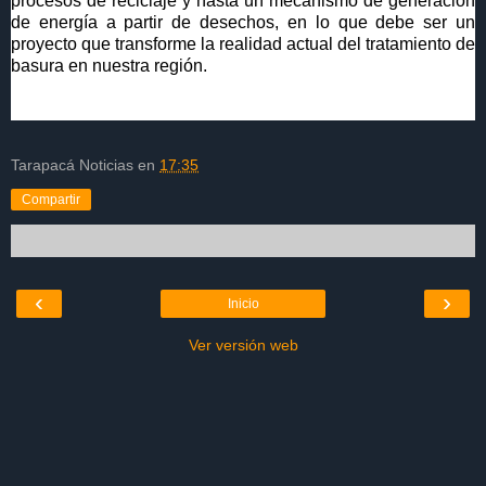
procesos de reciclaje y hasta un mecanismo de generación
de energía a partir de desechos, en lo que debe ser un
proyecto que transforme la realidad actual del tratamiento de
basura en nuestra región.
Tarapacá Noticias
en
17:35
Compartir
‹
›
Inicio
Ver versión web