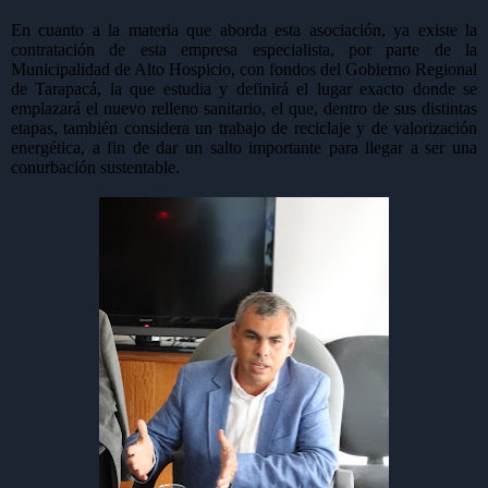
En cuanto a la materia que aborda esta asociación, ya existe la
contratación de esta empresa especialista, por parte de la
Municipalidad de Alto Hospicio, con fondos del Gobierno Regional
de Tarapacá, la que estudia y definirá el lugar exacto donde se
emplazará el nuevo relleno sanitario, el que, dentro de sus distintas
etapas, también considera un trabajo de reciclaje y de valorización
energética, a fin de dar un salto importante para llegar a ser una
conurbación sustentable.