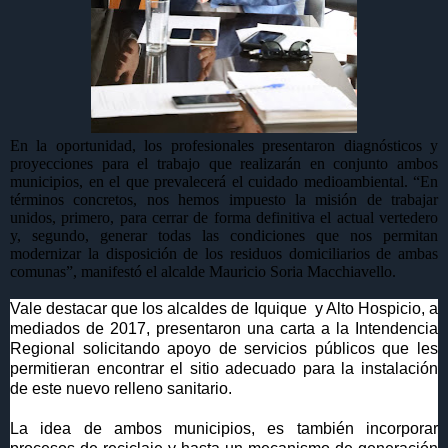
En la oportunidad, los profesionales presentaron diagnósticos y
proyecciones para el trabajo que realizarán en conjunto ambos
municipios, en el que prevalecerá el cuidado medioambiental. “En
términos concretos, nos hemos impuesto la misión de trabajar
unidos, primero, para cerrar de forma definitiva el actual vertedero
y, segundo, generar todas las condiciones que nos permitan
modernizar la disposición de los residuos domiciliarios de ambas
comunas”, manifestó el alcalde Mauricio Soria Macchiavello.
Vale destacar que los alcaldes de Iquique
y Alto Hospicio, a
mediados de 2017, presentaron una carta a la Intendencia
Regional solicitando apoyo de servicios públicos que les
permitieran encontrar el sitio adecuado para la instalación
de este nuevo relleno sanitario.
La idea de ambos municipios, es también incorporar