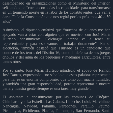
desempeñado en organizaciones como el Ministerio del Interior,
señalando que “cuenta con todas las capacidades para transformarse
en un tremendo aporte en la labor de los constituyentes, que van a
dar a Chile la Constitución que nos regirá por los próximos 40 o 50
años”.
Asimismo, el diputado enfatizó que “muchos de quienes me han
apoyado van a estar con alguien que es nuestro, con José María
Hurtado constituyente, Colchagua interior va a tener su
representante y para eso vamos a trabajar duramente”. En su
alocución, también destacó que Hurtado es un candidato que
conoce de los temas del Distrito 16, como la defensa de sus juegos
criollos y del agua de los pequeños y medianos agricultores, entre
tantos otros.
Por su parte, José María Hurtado agradeció el apoyo de Ramón
José Barros, expresando: “no sabe lo que estas palabras representan
para mí, es un enorme compromiso que tomo con mucha humildad
y también una gran responsabilidad, porque representar a nuestra
tierra y nuestra gente siempre es una tarea muy grande”.
El aspirante a constituyente por las comunas de Chépica,
Chimbarongo, La Estrella, Las Cabras, Litueche, Lolol, Marchihue,
Nancagua, Navidad, Palmilla, Paredones, Peralillo, Peumo,
Pichidegua, Pichilemu, Placilla, Pumanque, San Fernando, Santa