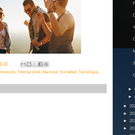
F
D
Y
C
M
0:28
nnovación
,
Internacional
,
Nacional
,
Sociedad
,
Tecnología
,
C
►
►
►
20
►
20
►
20
►
20