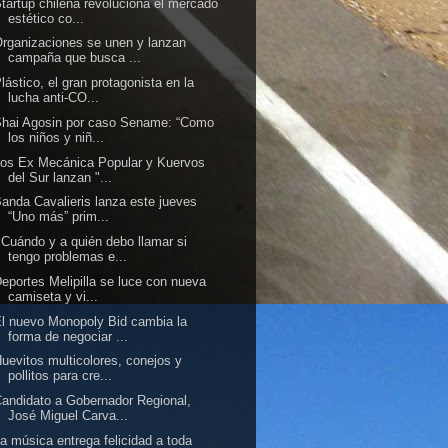
tartup chilena revoluciona el mercado
estético co...
rganizaciones se unen y lanzan
campaña que busca ...
lástico, el gran protagonista en la
lucha anti-CO...
hai Agosin por caso Sename: “Como
los niños y niñ...
os Ex Mecánica Popular y Kuervos
del Sur lanzan "...
anda Cavalieris lanza este jueves
“Uno más” prim...
Cuándo y a quién debo llamar si
tengo problemas e...
eportes Melipilla se luce con nueva
camiseta y vi...
l nuevo Monopoly Bid cambia la
forma de negociar ...
uevitos multicolores, conejos y
pollitos para cre...
andidato a Gobernador Regional,
José Miguel Carva...
a música entrega felicidad a toda