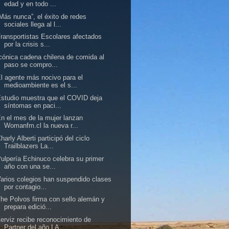
edad y en todo ...
Más nunca”, el éxito de redes
sociales llega al l...
ransportistas Escolares afectados
por la crisis s...
cónica cadena chilena de comida al
paso se compro...
l agente más nocivo para el
medioambiente es el s...
studio muestra que el COVID deja
síntomas en paci...
n el mes de la mujer lanzan
Womanfm.cl la nueva r...
harly Alberti participó del ciclo
Trailblazers La...
ulpería Echinuco celebra su primer
año con una se...
arios colegios han suspendido clases
por contagio...
he Polvos firma con sello alemán y
prepara edició...
erviz recibe reconocimiento de
Partner del año LA...