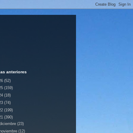
ias anteriores
26
(52)
25
(159)
24
(18)
23
(74)
22
(199)
21
(390)
diciembre
(23)
noviembre
(12)