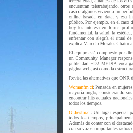
tercera edad, amantes de los 80´
encuentran teletrabajando, otros
casa o algunos viviendo un períod
online basada en data, y esa in
público. Por ejemplo, en el caso 
hoy les interesa en forma profu
fundamental, la salud, la estétic
enfrentar con alegría el ritual 
explica Marcelo Morales Chairma
El equipo está compuesto por direc
un Community Manager responsabl
publicidad +D2 MEDIA encargada
página web, así como la estructura
Revisa las alternativas que ONR t
Womanfm.cl
: Pensada en mujeres
mayoría anglo, considerando sus 
encontrar hits actuales nacionale
todos los tiempos.
Oldiesfm.cl
: Un lugar especial p
todos los tiempos, principalment
Además de contar con el destacado
con su voz en importantes radios