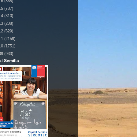
16
(365)
15
(787)
14
(310)
13
(208)
12
(629)
11
(2159)
10
(1751)
09
(933)
al Semilla