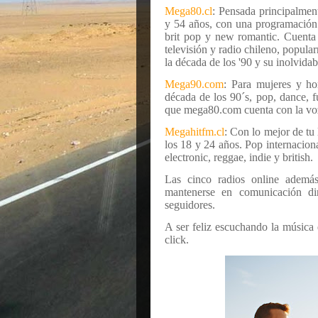
Mega80.cl
: Pensada principalment
y 54 años, con una programación c
brit pop y new romantic. Cuenta 
televisión y radio chileno, popula
la década de los '90 y su inolvi
Mega90.com
: Para mujeres y ho
década de los 90´s, pop, dance, f
que mega80.com cuenta con la voz 
Megahitfm.cl
: Con lo mejor de tu 
los 18 y 24 años. Pop internaciona
electronic, reggae, indie y british.
Las cinco radios online ademá
mantenerse en comunicación dir
seguidores.
A ser feliz escuchando la música q
click.