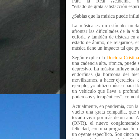
Para la Real Academia d
“estado de grata satisfacción espiri
¿Sabías que la música puede influ
La música es un estímulo funda
afrontar las dificultades de la vi
euforia y también de tristeza en 
estado de ánimo, de relajarnos, en
música tiene un impacto tal que p
Según explica la
Doctora Cristi
una cadencia alta, rítmica, puede
depresivo. La música influye not
endorfinas (la hormona del bie
movilizarnos, a hacer ejercicios,
ejemplo, yo utilizo música para ll
un vehículo que lleva a profund
poderosos y terapéuticos”, come
Actualmente, en pandemia, con la f
vuelto una grata compañía, que 
tocado vivir por más de un año. A
(ONR), el nuevo conglomerado 
felicidad, con una programación e
un oyente específico. Son cinco r