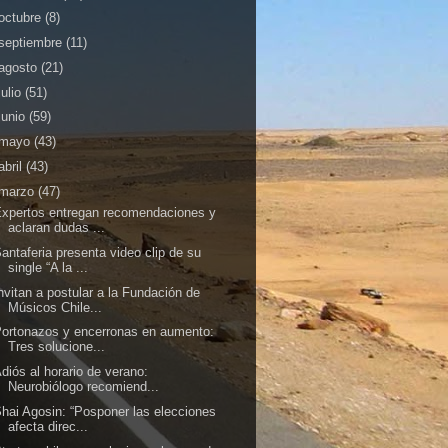
octubre
(8)
septiembre
(11)
agosto
(21)
julio
(51)
junio
(59)
mayo
(43)
abril
(43)
marzo
(47)
xpertos entregan recomendaciones y
aclaran dudas ...
antaferia presenta video clip de su
single “A la ...
nvitan a postular a la Fundación de
Músicos Chile...
ortonazos y encerronas en aumento:
Tres solucione...
diós al horario de verano:
Neurobiólogo recomiend...
hai Agosin: “Posponer las elecciones
afecta direc...