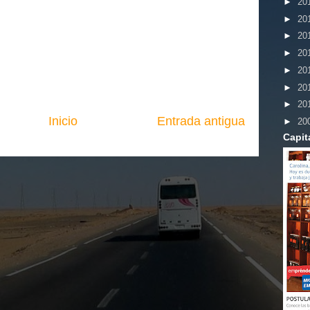
►
20
►
20
►
20
►
20
►
20
►
20
►
20
Inicio
Entrada antigua
►
20
Capit