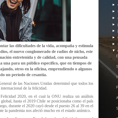
►
►
►
►
►
►
►
ntar las dificultades de la vida, acompaña y estimula
▼
adios, el nuevo conglomerado de radios de nicho, este
E
ación entretenida y de calidad, con una pensada
da una para un público específico, que en tiempos de
S
ajando, otros en la oficina, emprendiendo o algunos
ndo un período de cesantía.
I
eneral de las Naciones Unidas determinó que todos los
P
nternacional de la felicidad.
Felicidad 2020, en el cual la ONU realiza un análisis
A
d global, hasta el 2019 Chile se posicionaba como el país
rgo, durante el 2020 cayó desde el puesto 26 al 39 en el
S
ente la pandemia nos afectó mucho en el estado anímico.