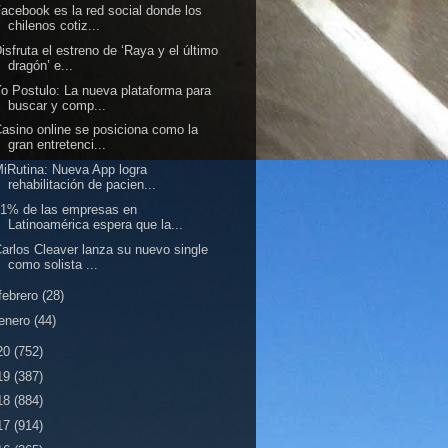
acebook es la red social donde los
chilenos cotiz...
isfruta el estreno de ‘Raya y el último
dragón’ e...
o Postulo: La nueva plataforma para
buscar y comp...
asino online se posiciona como la
gran entretenci...
iRutina: Nueva App logra
rehabilitación de pacien...
31% de las empresas en
Latinoamérica espera que la...
arlos Cleaver lanza su nuevo single
como solista ...
febrero
(28)
enero
(44)
20
(752)
19
(387)
18
(884)
17
(914)