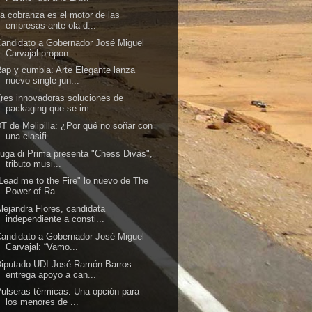
a cobranza es el motor de las
empresas ante ola d...
andidato a Gobernador José Miguel
Carvajal propon...
ap y cumbia: Arte Elegante lanza
nuevo single jun...
res innovadoras soluciones de
packaging que se im...
T de Melipilla: ¿Por qué no soñar con
una clasifi...
uga di Prima presenta "Chess Divas",
tributo musi...
Lead me to the Fire" lo nuevo de The
Power of Ra...
lejandra Flores, candidata
independiente a consti...
andidato a Gobernador José Miguel
Carvajal: “Vamo...
Diputado UDI José Ramón Barros
entrega apoyo a can...
ulseras térmicas: Una opción para
los menores de ...