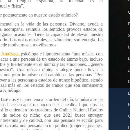
e la Lengua Española, la felicidad es el
S
tual y física”.
O
ir potentemente en nuestro estado anímico?
mental en la vida de las personas.
Divierte, ayuda a
P
da, acompaña, estimula los sentidos
, provoca estados de
algunas ocasiones. Tiene la capacidad de elevar nuestro
S
 fin. Las notas musicales, la vibración, son energía. La
uede motivarnos a movilizarnos.
L
na Amézaga
, psicóloga e hipnoterapeuta “una música con
B
 sacar a una persona de un estado de ánimo bajo, incluso
able y fuertemente en el ánimo y las emociones…genera
nestar)”. Una música rápida y alegre puede llevar a
¿
 es una gran impulsora del cambio en las personas. “Por
evar a las personas a estados de trance hipnótico, siendo
D
izar más en los estados de trance que son sumamente
nta Amézaga.
E
ase dos y cuarentena a la orden del día, la música se ha
nos hace escapar un poco de esta realidad que nos ha
H
sí lo entienden los creadores de
Online National Radios
de radios de nicho, que este 2021 busca entregar
C
ntretenida y de calidad, con una pensada selección para
adios, cada una pensada en un público (mujeres, jóvenes,
L