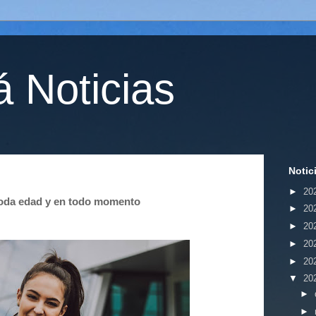
 Noticias
Notic
►
20
 toda edad y en todo momento
►
20
►
20
►
20
►
20
▼
20
►
►