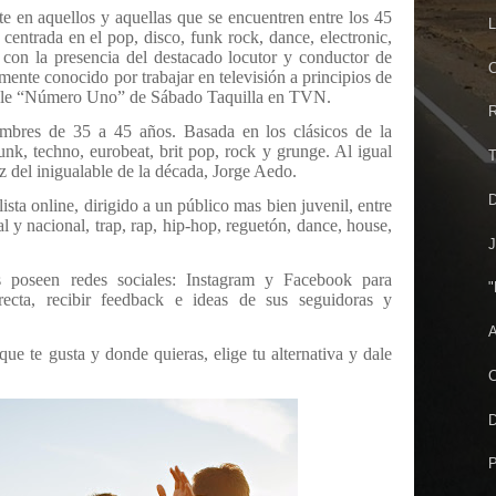
e en aquellos y aquellas que se encuentren entre los 45
L
entrada en el pop, disco, funk rock, dance, electronic,
con la presencia del destacado locutor y conductor de
C
rmente conocido por trabajar en televisión a principios de
dable “Número Uno” de Sábado Taquilla en TVN.
R
mbres de 35 a 45 años. Basada en los clásicos de la
unk, techno, eurobeat, brit pop, rock y grunge. Al igual
T
del inigualable de la década, Jorge Aedo.
D
lista online, dirigido a un público mas bien juvenil, entre
l y nacional, trap, rap, hip-hop, reguetón, dance, house,
J
s poseen redes sociales: Instagram y Facebook para
"
ecta, recibir feedback e ideas de sus seguidoras y
A
ue te gusta y donde quieras, elige tu alternativa y dale
C
P