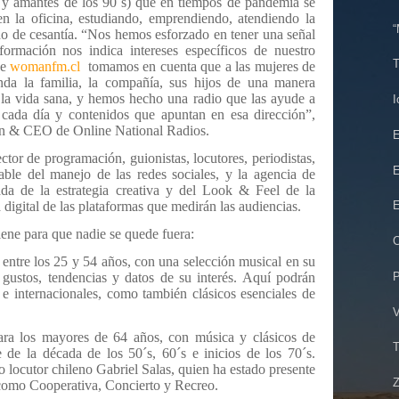
s y amantes de los 90´s) que en tiempos de pandemia se
 en la oficina, estudiando, emprendiendo, atendiendo la
“
o de cesantía.
“Nos hemos esforzado en tener una señal
formación nos indica intereses específicos de nuestro
T
de
womanfm.cl
tomamos en cuenta que a las mujeres de
nda la familia, la compañía, sus hijos de una manera
a, la vida sana, y hemos hecho una radio que las ayude a
I
de cada día y contenidos que apuntan en esa dirección”,
n & CEO de Online National Radios.
E
tor de programación, guionistas, locutores, periodistas,
E
e del manejo de las redes sociales, y la agencia de
 de la estrategia creativa y del Look & Feel de la
 digital de las plataformas que medirán las audiencias.
E
iene para que nadie se quede fuera:
C
 entre los 25 y 54 años, con una selección musical en su
P
gustos, tendencias y datos de su interés. Aquí podrán
s e internacionales, como también clásicos esenciales de
V
ara los mayores de 64 años, con música y clásicos de
T
e de la década de los 50´s, 60´s e inicios de los 70´s.
 locutor chileno Gabriel Salas, quien ha estado presente
Z
 como Cooperativa, Concierto y Recreo.