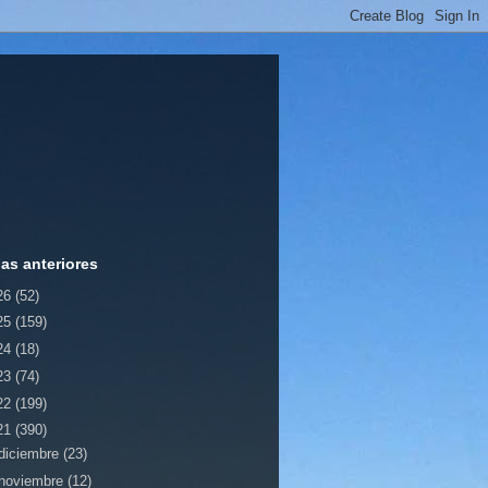
ias anteriores
26
(52)
25
(159)
24
(18)
23
(74)
22
(199)
21
(390)
diciembre
(23)
noviembre
(12)