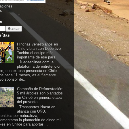
aciones
as
ar
eídas
Hinchas venezolanos en
Chile vibran con Deportivo
Tachira el equipo más
importante de ese país
Juegaenlinea.com la
plataforma de entretención
ine, con exitosa presencia en Chile
de hace 11 meses, es el flamante
vo sponsor de...
Campaña de Reforestación:
5 mil árboles son plantados
en Chiloé en primera etapa
del proyecto
Transportes Nazar en
alianza con ÜÑÜ.
tenibles por naturaleza,
lementaron la plantación de cinco mil
les en Chiloé para aportar ...