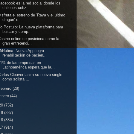
acebook es la red social donde los
chilenos cotiz...
isfruta el estreno de ‘Raya y el último
dragón’ e...
o Postulo: La nueva plataforma para
buscar y comp...
asino online se posiciona como la
gran entretenci...
iRutina: Nueva App logra
rehabilitación de pacien...
31% de las empresas en
Latinoamérica espera que la...
arlos Cleaver lanza su nuevo single
como solista ...
febrero
(28)
enero
(44)
20
(752)
19
(387)
18
(884)
17
(914)