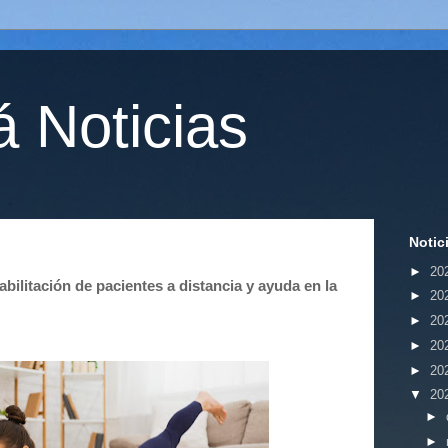
 Noticias
Notic
►
20
bilitación de pacientes a distancia y ayuda en la
►
20
►
20
►
20
►
20
▼
20
►
►