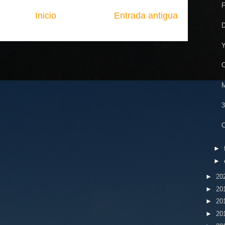
F
Inicio
Entrada antigua
D
Y
C
M
C
►
►
►
20
►
20
►
20
►
20