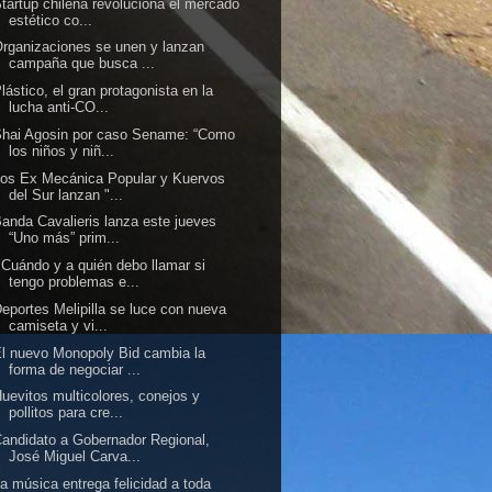
tartup chilena revoluciona el mercado
estético co...
rganizaciones se unen y lanzan
campaña que busca ...
lástico, el gran protagonista en la
lucha anti-CO...
hai Agosin por caso Sename: “Como
los niños y niñ...
os Ex Mecánica Popular y Kuervos
del Sur lanzan "...
anda Cavalieris lanza este jueves
“Uno más” prim...
Cuándo y a quién debo llamar si
tengo problemas e...
eportes Melipilla se luce con nueva
camiseta y vi...
l nuevo Monopoly Bid cambia la
forma de negociar ...
uevitos multicolores, conejos y
pollitos para cre...
andidato a Gobernador Regional,
José Miguel Carva...
a música entrega felicidad a toda