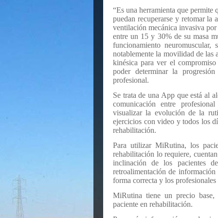
“Es una herramienta que permite 
puedan recuperarse y retomar la a
ventilación mecánica invasiva po
entre un 15 y 30% de su masa mu
funcionamiento neuromuscular, se
notablemente la movilidad de las a
kinésica para ver el compromiso m
poder determinar la progresión 
profesional.
Se trata de una App que está al al
comunicación entre profesional
visualizar la evolución de la r
ejercicios con video y todos los d
rehabilitación.
Para utilizar MiRutina, los pac
rehabilitación lo requiere, cuenta
inclinación de los pacientes 
retroalimentación de información 
forma correcta y los profesionales
MiRutina tiene un precio base
paciente en rehabilitación.