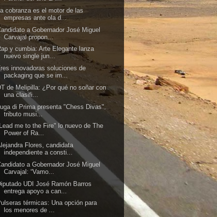
a cobranza es el motor de las
empresas ante ola d...
andidato a Gobernador José Miguel
Carvajal propon...
ap y cumbia: Arte Elegante lanza
nuevo single jun...
res innovadoras soluciones de
packaging que se im...
T de Melipilla: ¿Por qué no soñar con
una clasifi...
uga di Prima presenta "Chess Divas",
tributo musi...
Lead me to the Fire" lo nuevo de The
Power of Ra...
lejandra Flores, candidata
independiente a consti...
andidato a Gobernador José Miguel
Carvajal: “Vamo...
Diputado UDI José Ramón Barros
entrega apoyo a can...
ulseras térmicas: Una opción para
los menores de ...