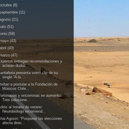
octubre
(8)
septiembre
(11)
agosto
(21)
julio
(51)
junio
(59)
mayo
(43)
abril
(43)
marzo
(47)
xpertos entregan recomendaciones y
aclaran dudas ...
antaferia presenta video clip de su
single “A la ...
nvitan a postular a la Fundación de
Músicos Chile...
ortonazos y encerronas en aumento:
Tres solucione...
diós al horario de verano:
Neurobiólogo recomiend...
hai Agosin: “Posponer las elecciones
afecta direc...