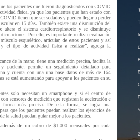
que los pacientes que fueron diagnosticados con COVID
“
ctividad física, ya que los pacientes que han estado con
r COVID tienen que ser sedados y pueden llegar a perder
T
scular en 15 días. También existe una disminución del
 altera el sistema cardiorrespiratorio y se disminuye
rticulaciones. Por ello, es importante realizar evaluación
I
úsculo-esquelético, articular, de estos pacientes y así
y el tipo de actividad física a realizar”, agrega la
E
E
cance de la mano, tiene una medición precisa, facilita la
 y paciente, permite un seguimiento detallado para
utina y cuenta con una una base datos de más de 164
E
ías se está aumentando para apoyar a los pacientes en su
C
ientes solo necesitan un smartphone y si el centro de
P
n con sensores de medición que registran la aceleración e
de forma más precisa. De esta forma, se logra una
V
para que los pacientes puedan realizar los ejercicios de
 de la salud puedan guiar mejor a los pacientes.
T
, además de un cobro de $1.000 mensuales por cada
Z