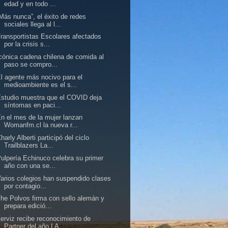
edad y en todo ...
Más nunca”, el éxito de redes
sociales llega al l...
ransportistas Escolares afectados
por la crisis s...
cónica cadena chilena de comida al
paso se compro...
l agente más nocivo para el
medioambiente es el s...
studio muestra que el COVID deja
síntomas en paci...
n el mes de la mujer lanzan
Womanfm.cl la nueva r...
harly Alberti participó del ciclo
Trailblazers La...
ulpería Echinuco celebra su primer
año con una se...
arios colegios han suspendido clases
por contagio...
he Polvos firma con sello alemán y
prepara edició...
erviz recibe reconocimiento de
Partner del año LA...