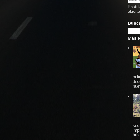
Postul
abiert
Busc
Más l
onl
des
nue
sos
imp
árbo