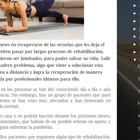
►
►
►
►
►
s en recuperarse de las secuelas que les deja el
►
deben pasar por largos procesos de rehabilitación,
►
ieron ser intubados, para poder salvar su vida. Salir
▼
dadero problema, algo que viene a solucionar esta
E
ea a distancia y logra la recuperación de manera
ada por profesionales idóneos para ello.
S
en las personas se han ido conociendo día a día y aún
I
iencia. Sin embargo, hay un grupo de pacientes que pasó
uienes se han visto muy afectados y han demorado en
P
da normal.
de casa y no podrán hacerlo durante los próximos meses,
A
amentales, que hablan de un posible rebrote en marzo y
para enfrentar la pandemia.
S
los pacientes que requieren algún tipo de rehabilitación,