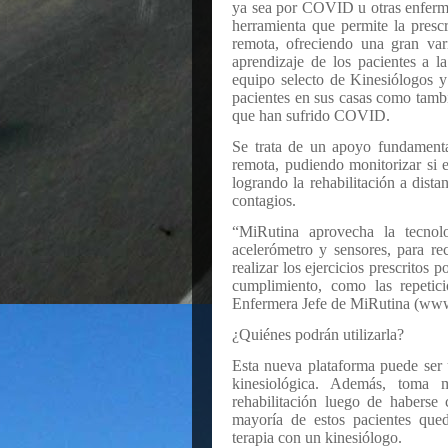
ya sea por COVID u otras enferme
herramienta que permite la prescr
remota, ofreciendo una gran var
aprendizaje de los pacientes a l
equipo selecto de Kinesiólogos y
pacientes en sus casas como tambi
que han sufrido COVID.
Se trata de un apoyo fundamental
remota, pudiendo monitorizar si e
logrando la rehabilitación a dista
contagios.
“MiRutina aprovecha la tecnolo
acelerómetro y sensores, para re
realizar los ejercicios prescritos p
cumplimiento, como las repetic
Enfermera Jefe de MiRutina (www
¿Quiénes podrán utilizarla?
Esta nueva plataforma puede ser 
kinesiológica. Además, toma m
rehabilitación luego de habers
mayoría de estos pacientes qued
terapia con un kinesiólogo.