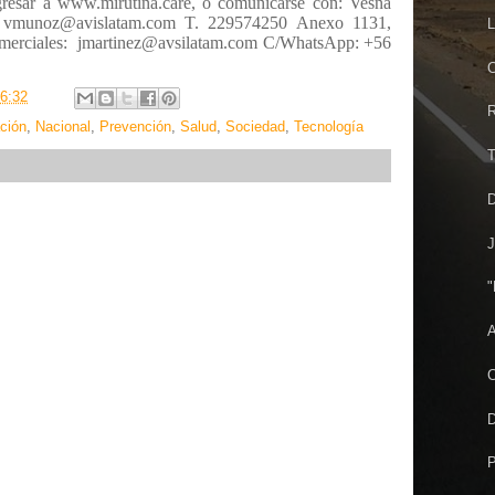
resar a www.mirutina.care, o comunicarse con: Vesna
s: vmunoz@avislatam.com T. 229574250 Anexo 1131,
L
merciales:
jmartinez@avsilatam.com C/WhatsApp: +56
C
6:32
R
ción
,
Nacional
,
Prevención
,
Salud
,
Sociedad
,
Tecnología
T
D
J
"
A
C
P