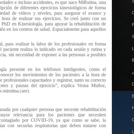
S
dades e incluso accidentes, es que nace MiRutina, una
ipción de diferentes ejercicios kinesiológicos de forma
iedad de videos y niveles, para asegurar el avance y
O
a hora de realizar sus ejercicios. Se creó junto con un
 PhD en Kinesiología, para apoyar la rehabilitación de
P
én en los centros de salud. Espacialmente para aquellos
S
, para realizar la labor de los profesionales en forma
L
l paciente realiza lo indicado en cada sesión y rutina y
ncia, sin necesidad de exponer a las personas a posibles
B
gía presente en los teléfonos inteligentes, como el
¿
conocer los movimientos de los pacientes a la hora de
or profesionales capacitados y registrar, tanto su correcto
D
iones y pausas del ejercicio”, explica Vesna Muñoz,
.mirutina.care)
E
H
usada por cualquier persona que necesite rehabilitación
ayor relevancia para los pacientes que necesiten
e contagiado por COVID-19, ya que como se sabe, la
C
an con secuelas respiratorias que deben tratarse con
L