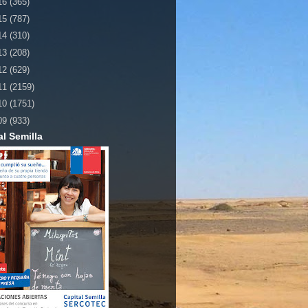
16
(365)
15
(787)
14
(310)
13
(208)
12
(629)
11
(2159)
10
(1751)
09
(933)
al Semilla