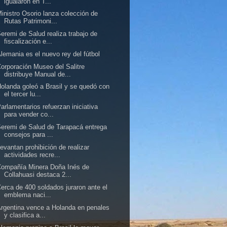
igualaron en T...
inistro Osorio lanza colección de
Rutas Patrimoni...
eremi de Salud realiza trabajo de
fiscalización e...
lemania es el nuevo rey del fútbol
orporación Museo del Salitre
distribuye Manual de...
olanda goleó a Brasil y se quedó con
el tercer lu...
arlamentarios refuerzan iniciativa
para vender co...
eremi de Salud de Tarapacá entrega
consejos para ...
evantan prohibición de realizar
actividades recre...
Compañía Minera Doña Inés de
Collahuasi destaca 2...
erca de 400 soldados juraron ante el
emblema naci...
rgentina vence a Holanda en penales
y clasifica a...