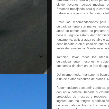
temperaturas y para aquellas perso
olvide llevarlos, porque muchas 
Estamos trabajando para que esta fie
trabajo en conjunto con la comunidad
Entre las recomendaciones para l
cuidadosamente sus manos, especial
antes de comer, antes de preparar 
bebé y luego de estornudar o limpiars
Igualmente, utilizar agua potable o 
debe hervirla o en el caso de que el 
antes de consumirla. Mantener el vital
También, lavar todos los utensi
cuidadosamente mesones o cubier
cucharada de cloro en un litro de agu
Del mismo modo, mantener la basura e
a fin de evitar picaduras de arañas.
Recomendaron consumir verduras, pe
con agua potable, hervida o clorad
protegidos de moscas y roedores; 
lugares que no tengan autorización
cerrados; abrigar bien a los niños