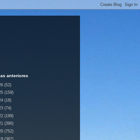
ias anteriores
26
(52)
25
(159)
24
(18)
23
(74)
22
(199)
21
(390)
20
(752)
19
(387)