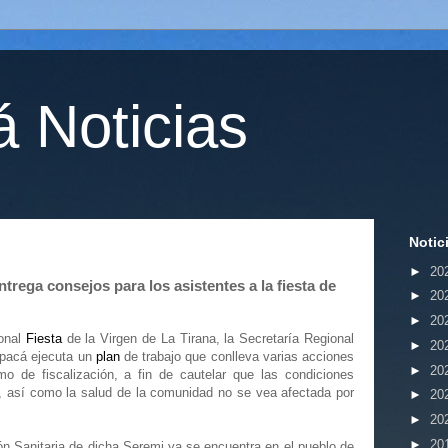
 Noticias
Notic
►
20
trega consejos para los asistentes a la fiesta de
►
20
►
20
onal
Fiesta
de la Virgen de La Tirana, la Secretaría Regional
►
20
apacá ejecuta un
plan
de trabajo que conlleva varias acciones
►
20
o de fiscalización, a fin de cautelar que las condiciones
o, así como la salud de la comunidad no se vea afectada por
►
20
►
20
►
20
n Sanitaria de dicha Seremi ya se encuentra en el pueblo de