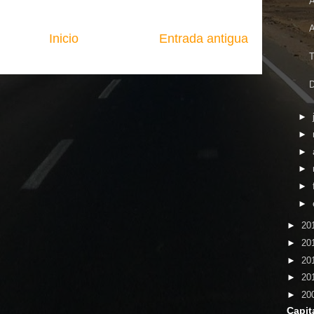
A
A
Inicio
Entrada antigua
T
D
►
►
►
►
►
►
►
20
►
20
►
20
►
20
►
20
Capit