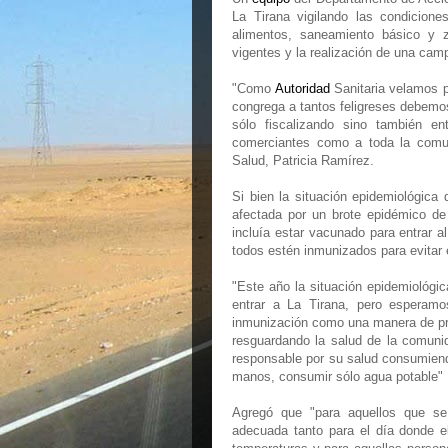
La Tirana vigilando las condicione
alimentos, saneamiento básico y z
vigentes y la realización de una cam
"Como
Autoridad
Sanitaria velamos p
congrega a tantos feligreses debemos
sólo fiscalizando sino también e
comerciantes como a toda la comun
Salud, Patricia Ramírez.
Si bien la situación epidemiológica 
afectada por un brote epidémico de
incluía estar vacunado para entrar a
todos estén inmunizados para evitar 
"Este año la situación epidemiológic
entrar a La Tirana, pero esperamo
inmunización como una manera de prot
resguardando la salud de la comuni
responsable por su salud consumiend
manos, consumir sólo agua potable" ,
Agregó que "para aquellos que se
adecuada tanto para el día donde e