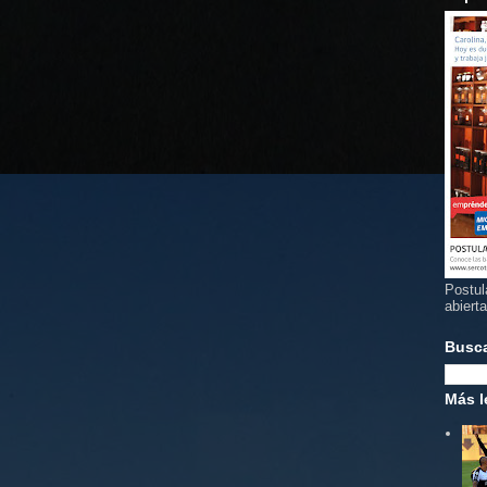
Postul
abiert
Busc
Más l