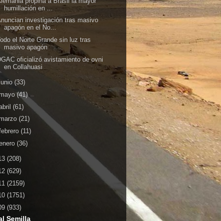
lemania propina a Brasil la mayor
humillación en ...
nuncian investigación tras masivo
apagón en el No...
odo el Norte Grande sin luz tras
masivo apagón
GAC oficializó avistamiento de ovni
en Collahuasi
junio
(33)
mayo
(41)
abril
(61)
marzo
(21)
febrero
(11)
enero
(36)
13
(208)
12
(629)
11
(2159)
10
(1751)
09
(933)
al Semilla