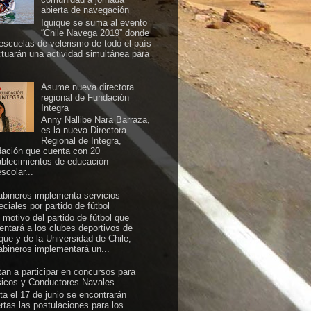
abierta de navegación
Iquique se suma al evento
“Chile Navega 2019” donde
 escuelas de velerismo de todo el país
ctuarán una actividad simultánea para
Asume nueva directora
regional de Fundación
Integra
Anny Nallibe Nara Barraza,
es la nueva Directora
Regional de Integra,
dación que cuenta con 20
ablecimientos de educación
scolar...
abineros implementa servicios
ciales por partido de fútbol
 motivo del partido de fútbol que
rentará a los clubes deportivos de
ique y de la Universidad de Chile,
abineros implementará un...
itan a participar en concursos para
icos y Conductores Navales
ta el 17 de junio se encontrarán
ertas las postulaciones para los