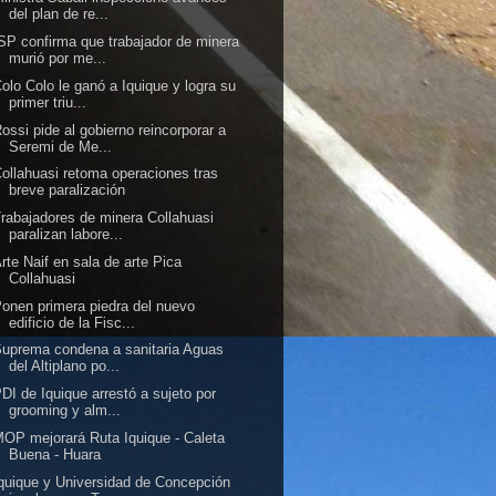
del plan de re...
SP confirma que trabajador de minera
murió por me...
olo Colo le ganó a Iquique y logra su
primer triu...
ossi pide al gobierno reincorporar a
Seremi de Me...
ollahuasi retoma operaciones tras
breve paralización
rabajadores de minera Collahuasi
paralizan labore...
rte Naif en sala de arte Pica
Collahuasi
onen primera piedra del nuevo
edificio de la Fisc...
uprema condena a sanitaria Aguas
del Altiplano po...
DI de Iquique arrestó a sujeto por
grooming y alm...
OP mejorará Ruta Iquique - Caleta
Buena - Huara
quique y Universidad de Concepción