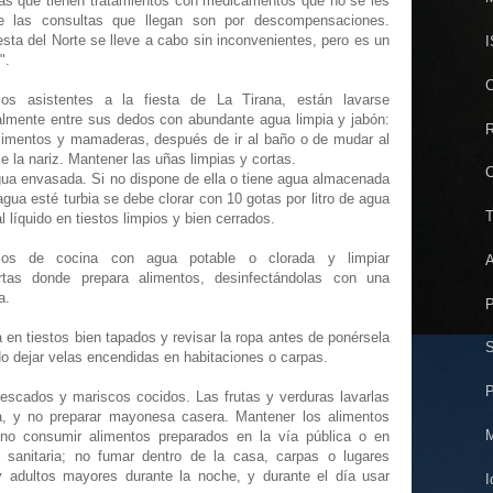
nas que tienen tratamientos con medicamentos que no se les
de las consultas que llegan son por descompensaciones.
sta del Norte se lleve a cabo sin inconvenientes, pero es un
I
".
C
os asistentes a la fiesta de La Tirana, están lavarse
mente entre sus dedos con abundante agua limpia y jabón:
R
alimentos y mamaderas, después de ir al baño o de mudar al
e la nariz. Mantener las uñas limpias y cortas.
C
agua envasada. Si no dispone de ella o tiene agua almacenada
agua esté turbia se debe clorar con 10 gotas por litro de agua
T
 líquido en tiestos limpios y bien cerrados.
lios de cocina con agua potable o clorada y limpiar
A
tas donde prepara alimentos, desinfectándolas con una
a.
P
n tiestos bien tapados y revisar la ropa antes de ponérsela
S
 No dejar velas encendidas en habitaciones o carpas.
P
scados y mariscos cocidos. Las frutas y verduras lavarlas
a, y no preparar mayonesa casera. Mantener los alimentos
M
no consumir alimentos preparados en la vía pública o en
 sanitaria; no fumar dentro de la casa, carpas o lugares
 y adultos mayores durante la noche, y durante el día usar
I