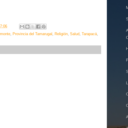
M
S
7:06
A
lmonte
,
Provincia del Tamarugal
,
Religión
,
Salud
,
Tarapacá
,
C
H
P
S
L
C
A