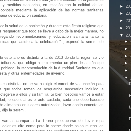
s y medidas sanitarias, en relación con la calidad de los
►
20
oonosis mediante la aplicación de las normas sanitarias
►
20
paña de educación sanitaria.
►
20
or la salud de la población y durante esta fiesta religiosa que
►
20
 resguardar que todo se lleve a cabo de la mejor manera, no
▼
20
ntregando recomendaciones y educación sanitaria tanto a
►
idad que asiste a la celebración" , expresó la seremi de
►
►
de este año es distinta a la de 2013 donde la región se vio
 influenza que obligó a implementar un plan de acción que
►
l poblado, la recomendación de la Autoridad Sanitaria es que
►
esta y otras enfermedades de invierno.
▼
a es distinta, no se va a exigir el carnet de vacunación para
D
s que todos tomen los resguardos necesarios incluido la
egerse a ellos y su familia. Si bien nosotros vamos a estar
R
dad, lo esencial es el auto cuidado, cada uno debe hacerse
o alimentos en lugares autorizados, lavar continuamente las
M
 dijo la seremi.
P
 van a acampar a La Tirana preocuparse de llevar ropa
l calor es alto como para la noche donde bajan mucho las
M