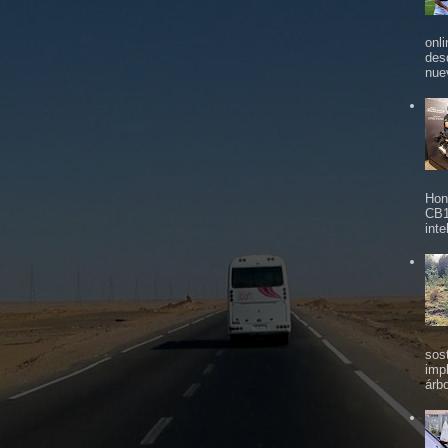
onl
des
nue
Hon
CB1
inte
sos
imp
árbo