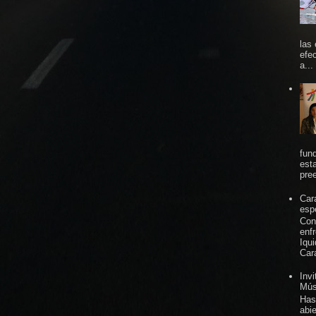
las
efe
a...
fun
est
pree
Car
espe
Con
enf
Iqu
Car
Inv
Mús
Has
abi