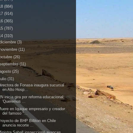
18
(884)
17
(914)
16
(365)
15
(787)
14
(310)
diciembre
(3)
noviembre
(11)
octubre
(26)
septiembre
(11)
agosto
(25)
julio
(31)
irectora de Fonasa inaugura sucursal
en Alto Hosp...
N inicia gira por reforma educacional:
'Queremos ...
uere en Iquique empresario y creador
del famoso "...
royecto de BHP Billiton en Chile
anuncia recorte ...
inistra Saball inspeccionó avances