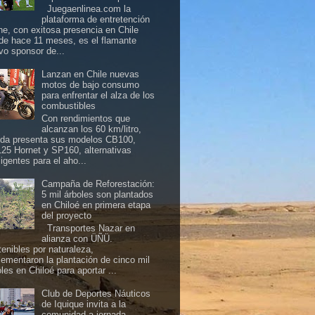
Juegaenlinea.com la
plataforma de entretención
ine, con exitosa presencia en Chile
de hace 11 meses, es el flamante
vo sponsor de...
Lanzan en Chile nuevas
motos de bajo consumo
para enfrentar el alza de los
combustibles
Con rendimientos que
alcanzan los 60 km/litro,
da presenta sus modelos CB100,
25 Hornet y SP160, alternativas
ligentes para el aho...
Campaña de Reforestación:
5 mil árboles son plantados
en Chiloé en primera etapa
del proyecto
Transportes Nazar en
alianza con ÜÑÜ.
tenibles por naturaleza,
lementaron la plantación de cinco mil
les en Chiloé para aportar ...
Club de Deportes Náuticos
de Iquique invita a la
comunidad a jornada