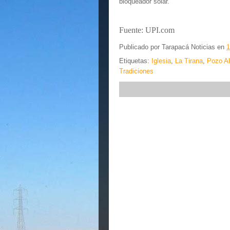
bloqueador solar.
Fuente: UPI.com
Publicado por
Tarapacá Noticias
en
1
Etiquetas:
Iglesia
,
La Tirana
,
Pozo A
Tradiciones