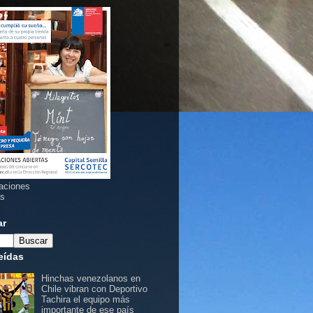
aciones
as
ar
eídas
Hinchas venezolanos en
Chile vibran con Deportivo
Tachira el equipo más
importante de ese país