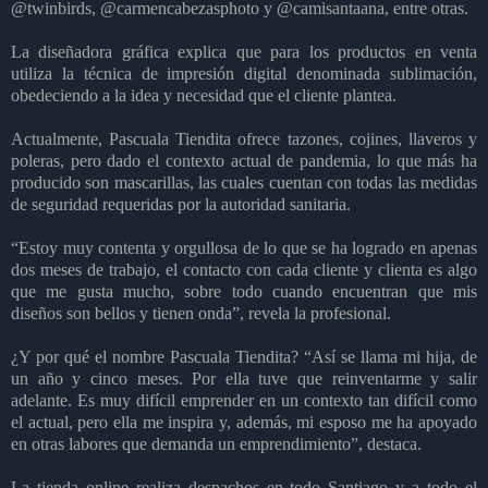
@twinbirds, @carmencabezasphoto y @camisantaana, entre otras.
La diseñadora gráfica explica que para los productos en venta
utiliza la técnica de impresión digital denominada sublimación,
obedeciendo a la idea y necesidad que el cliente plantea.
Actualmente, Pascuala Tiendita ofrece tazones, cojines, llaveros y
poleras, pero dado el contexto actual de pandemia, lo que más ha
producido son mascarillas, las cuales cuentan con todas las medidas
de seguridad requeridas por la autoridad sanitaria.
“Estoy muy contenta y orgullosa de lo que se ha logrado en apenas
dos meses de trabajo, el contacto con cada cliente y clienta es algo
que me gusta mucho, sobre todo cuando encuentran que mis
diseños son bellos y tienen onda”, revela la profesional.
¿Y por qué el nombre Pascuala Tiendita? “Así se llama mi hija, de
un año y cinco meses. Por ella tuve que reinventarme y salir
adelante. Es muy difícil emprender en un contexto tan difícil como
el actual, pero ella me inspira y, además, mi esposo me ha apoyado
en otras labores que demanda un emprendimiento”, destaca.
La tienda online realiza despachos en todo Santiago y a todo el