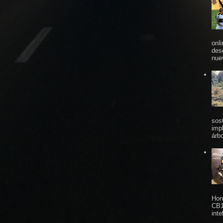
onl
des
nue
sos
imp
árbo
Hon
CB1
inte