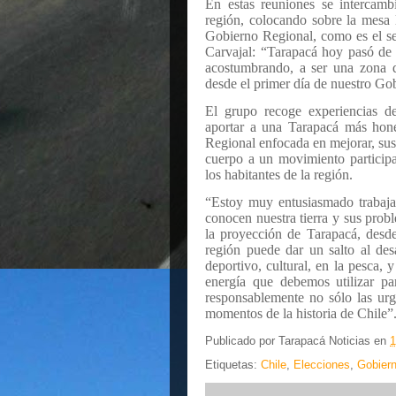
En estas reuniones se intercambi
región, colocando sobre la mesa 
Gobierno Regional, como es el se
Carvajal: “Tarapacá hoy pasó de 
acostumbrando, a ser una zona d
desde el primer día de nuestro Go
El grupo recoge experiencias de
aportar a una Tarapacá más hone
Regional enfocada en mejorar, sust
cuerpo a un movimiento participa
los habitantes de la región.
“Estoy muy entusiasmado trabaja
conocen nuestra tierra y sus pro
la proyección de Tarapacá, desde
región puede dar un salto al de
deportivo, cultural, en la pesca,
energía que debemos utilizar pa
responsablemente no sólo las ur
momentos de la historia de Chile”
Publicado por
Tarapacá Noticias
en
1
Etiquetas:
Chile
,
Elecciones
,
Gobiern