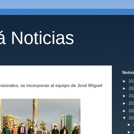
 Noticias
Notic
►
20
sionales, se incorporan al equipo de José Miguel
►
20
►
20
►
20
►
20
▼
20
►
►