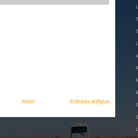
L
T
S
L
V
P
M
M
Inicio
Entrada antigua
C
O
L