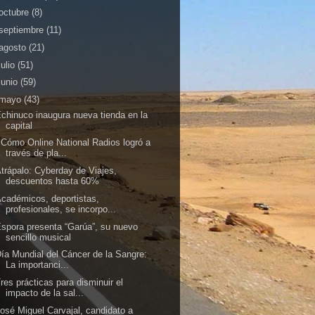
octubre
(8)
septiembre
(11)
agosto
(21)
julio
(51)
junio
(59)
mayo
(43)
chinuco inaugura nueva tienda en la
capital
Cómo Online National Radios logró a
través de pla...
trápalo: Cyberday de Viajes,
descuentos hasta 60%
cadémicos, deportistas,
profesionales, se incorpo...
spora presenta “Garúa”, su nuevo
sencillo musical
ía Mundial del Cáncer de la Sangre:
La importanci...
res prácticas para disminuir el
impacto de la sal...
osé Miguel Carvajal, candidato a