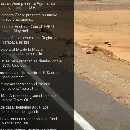
astián Juan presenta Agonía, su
nuevo sencillo R&B
lejandro Gaete presenta su nuevo
disco y agrupaci...
uelve el Festival Chao al TPP11:
Illapu, Moyenei,...
undación presente en la Región de
Tarapacá es pre...
elebra el Día de la Madre
escuchando junto a ella...
laves para ordenar las deudas con el
10%: Qué cue...
as ventajas de invertir el 10% en un
local comerc...
mpresas fortalecen el “salario
emocional” para at...
 Man Army debuta con el potente
single "Lake Of F...
delgazar bebiendo agua: Los
beneficios del agua h...
ueva tendencia de mobiliario “anti-
vandalismo” se...