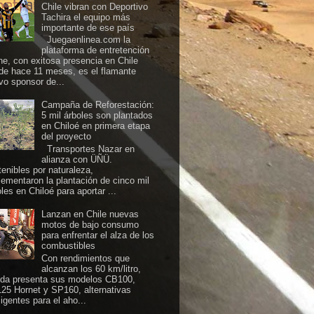
Chile vibran con Deportivo
Tachira el equipo más
importante de ese país
Juegaenlinea.com la
plataforma de entretención
ine, con exitosa presencia en Chile
de hace 11 meses, es el flamante
vo sponsor de...
Campaña de Reforestación:
5 mil árboles son plantados
en Chiloé en primera etapa
del proyecto
Transportes Nazar en
alianza con ÜÑÜ.
tenibles por naturaleza,
lementaron la plantación de cinco mil
les en Chiloé para aportar ...
Lanzan en Chile nuevas
motos de bajo consumo
para enfrentar el alza de los
combustibles
Con rendimientos que
alcanzan los 60 km/litro,
da presenta sus modelos CB100,
25 Hornet y SP160, alternativas
ligentes para el aho...