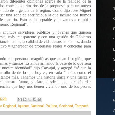
aron diferentes opiniones acerca de la realidad de la
los conceptos primarios de la propuesta para un nuevo
“
ntido de urgencia de la región. Como dijo José Miguel
ser una zona de sacrificio, a la que incluso nos fuimos
C
e martirio. Esto es inaceptable y lo vamos a cambiar
bierno Regional”.
P
 antiguos servidores públicos y jóvenes que quieren
sta, más transparente y con una gestión de Gobierno
S
ancialmente, la calidad de vida de sus habitantes, dando
tivo y generador de propuestas reales y concretas para
E
ndo con personas magníficas que aman la región, que
S
blemas y sueños. Estamos armando la base de lo que será
 nuestra identidad” dijo Carvajal, y agregó “sé que la
¿
sarrollo desde lo que hoy es, en cada ámbito, como el
 y tantos más. Tenemos una historia única y una fuerza y
E
ra nuestro futuro, y claro, desde luego, para abordar
gencias que hoy nos tienen viviendo uno de los peores
¿
.
6:29
M
o Regional
,
Iquique
,
Nacional
,
Política
,
Sociedad
,
Tarapacá
A