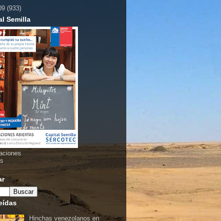
09
(933)
al Semilla
aciones
as
ar
eídas
Hinchas venezolanos en