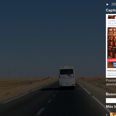
►
20
Capit
Postul
abiert
Busc
Más l