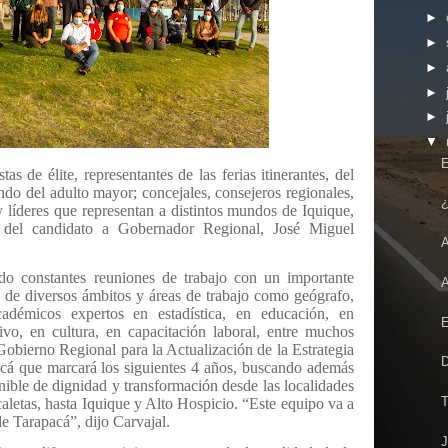
►
►
►
►
►
▼
E
as de élite, representantes de las ferias itinerantes, del
ndo del adulto mayor; concejales, consejeros regionales,
¿
 y líderes que representan a distintos mundos de Iquique,
 del candidato a Gobernador Regional, José Miguel
A
o constantes reuniones de trabajo con un importante
A
s de diversos ámbitos y áreas de trabajo como geógrafo,
 académicos expertos en estadística, en educación, en
E
vo, en cultura, en capacitación laboral, entre muchos
Gobierno Regional para la Actualización de la Estrategia
D
cá que marcará los siguientes 4 años, buscando además
enible de dignidad y transformación desde las localidades
T
aletas, hasta Iquique y Alto Hospicio. “Este equipo va a
de Tarapacá”, dijo Carvajal.
J