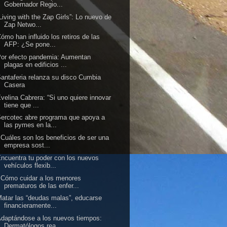
Gobernador Regio...
Living with the Zap Girls”: Lo nuevo de
Zap Netwo...
ómo han influido los retiros de las
AFP: ¿Se pone...
or efecto pandemia: Aumentan
plagas en edificios ...
antaferia relanza su disco Cumbia
Casera
velina Cabrera: “Si uno quiere innovar
tiene que ...
ercotec abre programa que apoya a
las pymes en la...
Cuáles son los beneficios de ser una
empresa sost...
ncuentra tu poder con los nuevos
vehículos flexib...
Cómo cuidar a los menores
prematuros de las enfer...
atar las “deudas malas”, educarse
financieramente...
daptándose a los nuevos tiempos:
Dermatólogos rea...