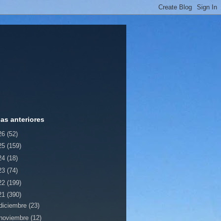
ias anteriores
26
(52)
25
(159)
24
(18)
23
(74)
22
(199)
21
(390)
diciembre
(23)
noviembre
(12)