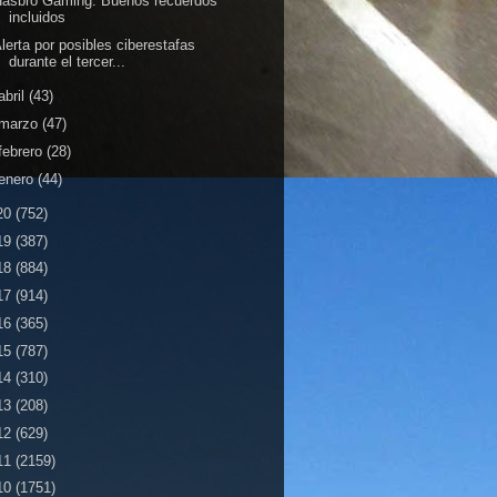
Hasbro Gaming: Buenos recuerdos
incluidos
lerta por posibles ciberestafas
durante el tercer...
abril
(43)
marzo
(47)
febrero
(28)
enero
(44)
20
(752)
19
(387)
18
(884)
17
(914)
16
(365)
15
(787)
14
(310)
13
(208)
12
(629)
11
(2159)
10
(1751)