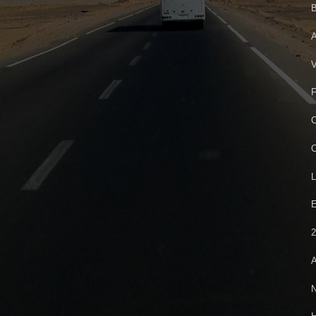
B
A
V
F
C
C
L
E
2
A
N