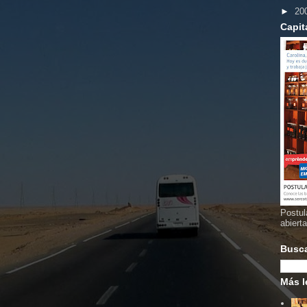
►
20
Capit
Postul
abiert
Busc
Más l