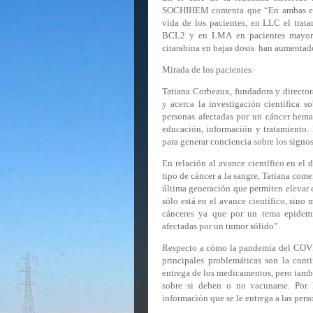
SOCHIHEM comenta que “En ambas exis
vida de los pacientes, en LLC el trata
BCL2 y en LMA en pacientes mayores
citarabina en bajas dosis
han aumentado 
Mirada de los pacientes
Tatiana Corbeaux, fundadora y direct
y acerca la investigación científica s
personas afectadas por un cáncer hema
educación, información y tratamiento.
para generar conciencia sobre los signo
En relación al avance científico en el
tipo de cáncer a la sangre, Tatiana com
última generación que permiten elevar e
sólo está en el avance científico, sino
cánceres
ya que por un tema epidemio
afectadas por un tumor sólido”.
Respecto a cómo la pandemia del COVID
principales problemáticas son la cont
entrega de los medicamentos, pero tambi
sobre si deben o no vacunarse. Por l
información que se le entrega a las perso