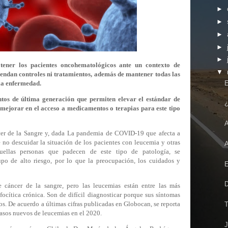
►
►
►
►
►
tener los pacientes oncohematológicos ante un contexto de
▼
endan controles ni tratamientos, además de mantener todas las
E
la enfermedad.
ntos de última generación que permiten elevar el estándar de
¿
a mejorar en el acceso a medicamentos o terapias para este tipo
A
er de la Sangre y, dada La pandemia de COVID-19 que afecta a
 no descuidar la situación de los pacientes con leucemia y otras
A
uellas personas que padecen de este tipo de patología, se
po de alto riesgo, por lo que la preocupación, los cuidados y
E
D
e cáncer de la sangre, pero las leucemias están entre las más
nfocítica crónica. Son de difícil diagnosticar porque sus síntomas
os. De acuerdo a últimas cifras publicadas en Globocan, se reporta
T
casos nuevos de leucemias en el 2020.
J