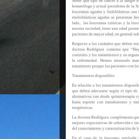
Sobre qué tipo de cáncer a la sangre 
hematóloga y actual presidenta de la
leucemias agudas y linfoblásticas son 
mieloblásticas agudas se presentan fr
lado,
las leucemias crónicas y la leuc
nuestra sociedad, tiene una edad promed
pacientes de mayor edad, en general sob
Respecto a los cuidados que deben ten
doctora Rodríguez comenta que “Hay 
controles y los tratamientos y en segun
la enfermedad
. Hemos intentado man
tratamiento porque los pacientes con l
Tratamientos disponibles
En relación a los tratamientos disponi
que deben adecuarse según el tipo de c
alternativas van desde quimioterapia c
hasta soporte con transfusiones y tr
terapéuticas.
La doctora Rodríguez complementa que 
mejores expectativas de sobrevida e inc
del conocimiento y caracterización de la
En el caso de la leucemia mieloide a