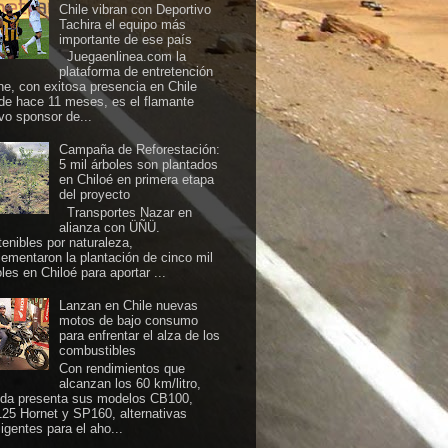
Chile vibran con Deportivo
Tachira el equipo más
importante de ese país
Juegaenlinea.com la
plataforma de entretención
ine, con exitosa presencia en Chile
de hace 11 meses, es el flamante
vo sponsor de...
Campaña de Reforestación:
5 mil árboles son plantados
en Chiloé en primera etapa
del proyecto
Transportes Nazar en
alianza con ÜÑÜ.
tenibles por naturaleza,
lementaron la plantación de cinco mil
les en Chiloé para aportar ...
Lanzan en Chile nuevas
motos de bajo consumo
para enfrentar el alza de los
combustibles
Con rendimientos que
alcanzan los 60 km/litro,
da presenta sus modelos CB100,
25 Hornet y SP160, alternativas
ligentes para el aho...