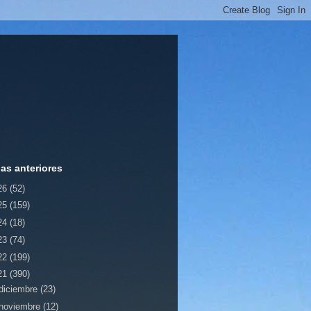
ias anteriores
26
(52)
25
(159)
24
(18)
23
(74)
22
(199)
21
(390)
diciembre
(23)
noviembre
(12)