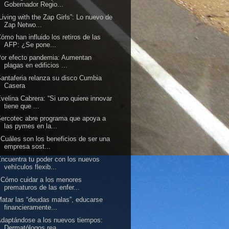
Gobernador Regio...
Living with the Zap Girls”: Lo nuevo de
Zap Netwo...
ómo han influido los retiros de las
AFP: ¿Se pone...
or efecto pandemia: Aumentan
plagas en edificios ...
antaferia relanza su disco Cumbia
Casera
velina Cabrera: “Si uno quiere innovar
tiene que ...
ercotec abre programa que apoya a
las pymes en la...
Cuáles son los beneficios de ser una
empresa sost...
ncuentra tu poder con los nuevos
vehículos flexib...
Cómo cuidar a los menores
prematuros de las enfer...
atar las “deudas malas”, educarse
financieramente...
daptándose a los nuevos tiempos:
Dermatólogos rea...