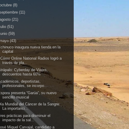
octubre
(8)
septiembre
(11)
agosto
(21)
julio
(51)
junio
(59)
mayo
(43)
chinuco inaugura nueva tienda en la
capital
Cómo Online National Radios logró a
través de pla...
trápalo: Cyberday de Viajes,
descuentos hasta 60%
cadémicos, deportistas,
profesionales, se incorpo...
spora presenta “Garúa”, su nuevo
sencillo musical
ía Mundial del Cáncer de la Sangre:
La importanci...
res prácticas para disminuir el
impacto de la sal...
osé Miguel Carvajal, candidato a