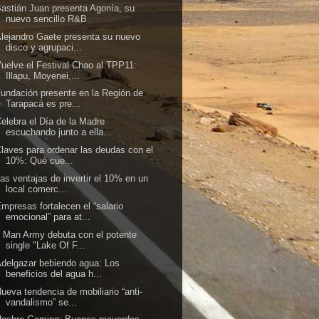
astián Juan presenta Agonía, su
nuevo sencillo R&B
lejandro Gaete presenta su nuevo
disco y agrupaci...
uelve el Festival Chao al TPP11:
Illapu, Moyenei,...
undación presente en la Región de
Tarapacá es pre...
elebra el Día de la Madre
escuchando junto a ella...
laves para ordenar las deudas con el
10%: Qué cue...
as ventajas de invertir el 10% en un
local comerc...
mpresas fortalecen el “salario
emocional” para at...
 Man Army debuta con el potente
single "Lake Of F...
delgazar bebiendo agua: Los
beneficios del agua h...
ueva tendencia de mobiliario “anti-
vandalismo” se...