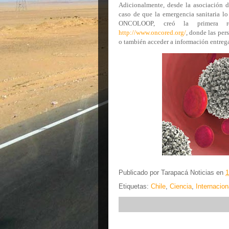
Adicionalmente, desde la asociación d
caso de que la emergencia sanitaria lo
ONCOLOOP, creó la primera red
http://www.oncored.org/
, donde las per
o también acceder a información entrega
Publicado por
Tarapacá Noticias
en
1
Etiquetas:
Chile
,
Ciencia
,
Internacion