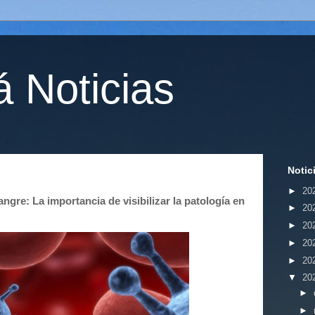
 Noticias
Notic
►
20
ngre: La importancia de visibilizar la patología en
►
20
►
20
►
20
►
20
▼
20
►
►