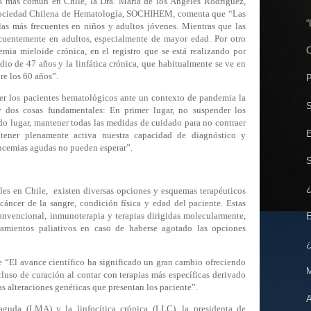
es más común en Chile, la Dra. María de los Ángeles Rodríguez,
 Sociedad Chilena de Hematología, SOCHIHEM, comenta que “Las
“
las más frecuentes en niños y adultos jóvenes. Mientras que las
ecuentemente en adultos, especialmente de mayor edad. Por otro
C
emia mieloide crónica, en el registro que se está realizando por
io de 47 años y la linfática crónica, que habitualmente se ve en
re los 60 años”.
P
er los pacientes hematológicos ante un contexto de pandemia la
S
dos cosas fundamentales: En primer lugar, no suspender los
do lugar, mantener todas las medidas de cuidado para no contraer
E
tener plenamente activa nuestra capacidad de diagnóstico y
eucemias agudas no pueden esperar”.
S
¿
bles en Chile, existen diversas opciones y esquemas terapéuticos
áncer de la sangre, condición física y edad del paciente. Estas
onvencional, inmunoterapia y terapias dirigidas molecularmente,
E
atamientos paliativos en caso de haberse agotado las opciones
¿
“El avance científico ha significado un gran cambio ofreciendo
M
luso de curación al contar con terapias más específicas derivado
s alteraciones genéticas que presentan los paciente”.
A
guda (LMA) y la linfocítica crónica (LLC), la presidenta de