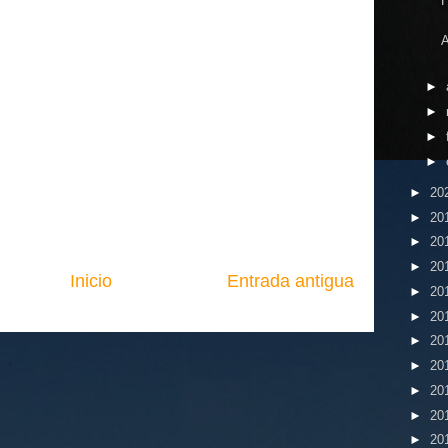
A
►
►
►
►
►
20
►
20
►
20
►
20
Inicio
Entrada antigua
►
20
►
20
►
20
►
20
►
20
►
20
►
20