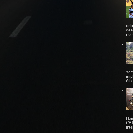
onl
des
nue
sos
imp
árbo
Hon
CB1
inte