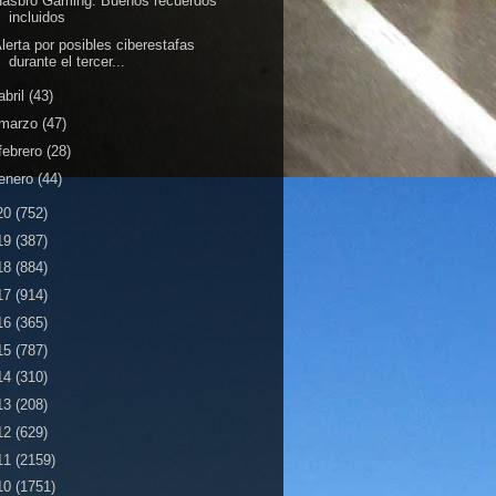
Hasbro Gaming: Buenos recuerdos
incluidos
lerta por posibles ciberestafas
durante el tercer...
abril
(43)
marzo
(47)
febrero
(28)
enero
(44)
20
(752)
19
(387)
18
(884)
17
(914)
16
(365)
15
(787)
14
(310)
13
(208)
12
(629)
11
(2159)
10
(1751)