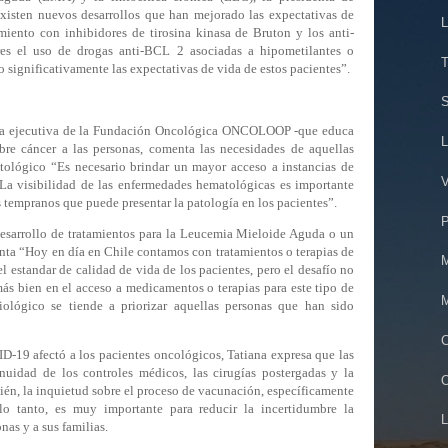
ten nuevos desarrollos que han mejorado las expectativas de
L
miento con inhibidores de tirosina kinasa de Bruton y los anti-
 el uso de drogas anti-BCL 2 asociadas a hipometilantes o
T
significativamente las expectativas de vida de estos pacientes”.
S
ora ejecutiva de la Fundación Oncológica ONCOLOOP -que educa
L
obre cáncer a las personas, comenta las necesidades de aquellas
tológico “Es necesario brindar un mayor acceso a instancias de
V
 La visibilidad de las enfermedades hematológicas es importante
s tempranos que puede presentar la patología en los pacientes”.
P
 desarrollo de tratamientos para la Leucemia Mieloide Aguda o un
enta
“Hoy en día en Chile contamos con tratamientos o terapias de
M
l estandar de calidad de vida de los pacientes, pero el desafío no
 más bien en el acceso a medicamentos o terapias para este tipo de
M
lógico se tiende a priorizar aquellas personas que han sido
C
-19 afectó a los pacientes oncológicos, Tatiana expresa que las
inuidad de los controles médicos, las cirugías postergadas y la
O
én, la inquietud sobre el proceso de vacunación, específicamente
o tanto, es muy importante para reducir la incertidumbre la
L
nas y a sus familias.