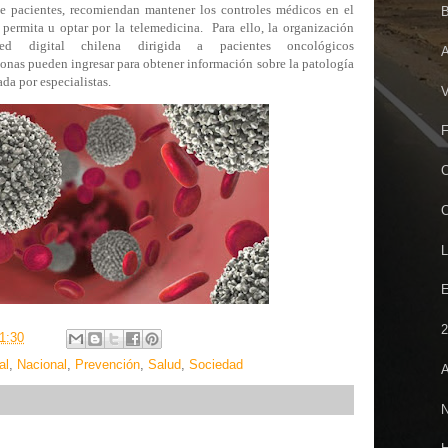
e pacientes, recomiendan mantener los controles médicos en el
B
 permita u optar por la telemedicina. Para ello, la organización
 digital chilena dirigida a pacientes oncológicos
A
sonas pueden ingresar para obtener información sobre la patología
da por especialistas.
V
F
C
C
L
E
2
1:30
al
,
Nacional
,
Prevención
,
Salud
,
Sociedad
A
N