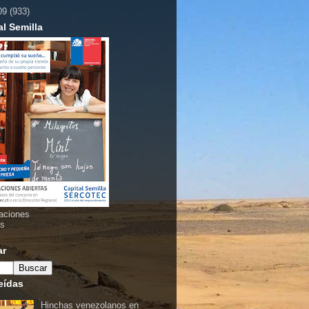
09
(933)
al Semilla
aciones
as
ar
eídas
Hinchas venezolanos en