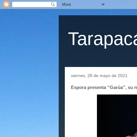
Tarapacá
viernes, 28 de mayo de 2021
Espora presenta “Garúa”, su n