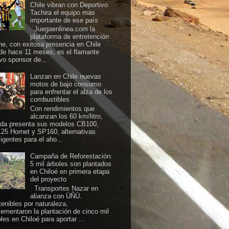
Chile vibran con Deportivo
Tachira el equipo más
importante de ese país
Juegaenlinea.com la
plataforma de entretención
ine, con exitosa presencia en Chile
de hace 11 meses, es el flamante
vo sponsor de...
Lanzan en Chile nuevas
motos de bajo consumo
para enfrentar el alza de los
combustibles
Con rendimientos que
alcanzan los 60 km/litro,
da presenta sus modelos CB100,
25 Hornet y SP160, alternativas
ligentes para el aho...
Campaña de Reforestación:
5 mil árboles son plantados
en Chiloé en primera etapa
del proyecto
Transportes Nazar en
alianza con ÜÑÜ.
tenibles por naturaleza,
lementaron la plantación de cinco mil
les en Chiloé para aportar ...