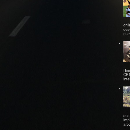
onl
des
nue
Hon
CB1
inte
sos
imp
árbo