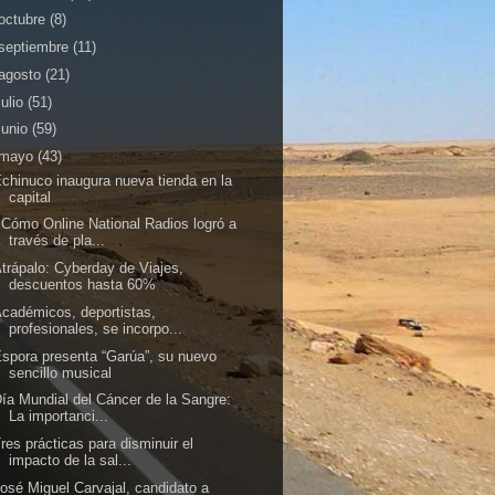
octubre
(8)
septiembre
(11)
agosto
(21)
julio
(51)
junio
(59)
mayo
(43)
chinuco inaugura nueva tienda en la
capital
Cómo Online National Radios logró a
través de pla...
trápalo: Cyberday de Viajes,
descuentos hasta 60%
cadémicos, deportistas,
profesionales, se incorpo...
spora presenta “Garúa”, su nuevo
sencillo musical
ía Mundial del Cáncer de la Sangre:
La importanci...
res prácticas para disminuir el
impacto de la sal...
osé Miguel Carvajal, candidato a