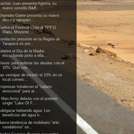
astián Juan presenta Agonía, su
nuevo sencillo R&B
lejandro Gaete presenta su nuevo
disco y agrupaci...
uelve el Festival Chao al TPP11:
Illapu, Moyenei,...
undación presente en la Región de
Tarapacá es pre...
elebra el Día de la Madre
escuchando junto a ella...
laves para ordenar las deudas con el
10%: Qué cue...
as ventajas de invertir el 10% en un
local comerc...
mpresas fortalecen el “salario
emocional” para at...
 Man Army debuta con el potente
single "Lake Of F...
delgazar bebiendo agua: Los
beneficios del agua h...
ueva tendencia de mobiliario “anti-
vandalismo” se...