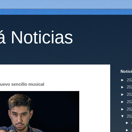
 Noticias
Notic
►
20
uevo sencillo musical
►
20
►
20
►
20
►
20
▼
20
►
►