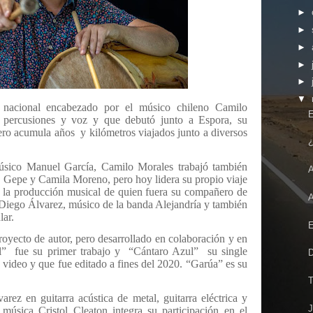
►
►
►
►
►
▼
 nacional encabezado por el músico chileno Camilo
E
, percusiones y voz y que debutó junto a Espora, su
pero acumula años
y kilómetros viajados junto a diversos
¿
úsico Manuel García, Camilo Morales trabajó también
A
 Gepe y Camila Moreno, pero hoy lidera su propio viaje
 la producción musical de quien fuera su compañero de
A
r Diego Álvarez, músico de la banda Alejandría y también
ar.
E
oyecto de autor, pero desarrollado en colaboración y en
l”
fue su primer trabajo y
“Cántaro Azul”
su single
D
 video y que fue editado a fines del 2020. “Garúa” es su
T
rez en guitarra acústica de metal, guitarra eléctrica y
J
música Cristol Cleaton integra su participación en el