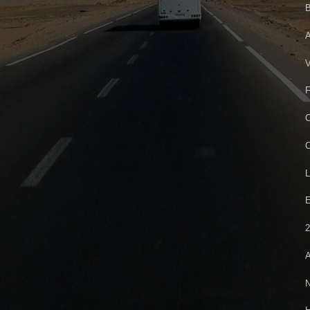
B
A
V
F
C
C
L
E
2
A
N