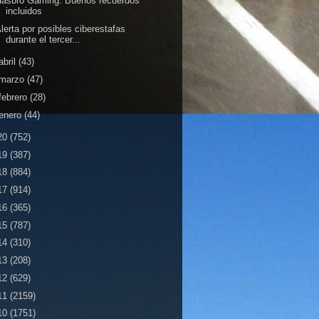
Hasbro Gaming: Buenos recuerdos
incluidos
lerta por posibles ciberestafas
durante el tercer...
abril
(43)
marzo
(47)
febrero
(28)
enero
(44)
20
(752)
19
(387)
18
(884)
17
(914)
16
(365)
15
(787)
14
(310)
13
(208)
12
(629)
11
(2159)
10
(1751)