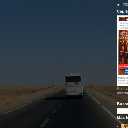
►
20
Capit
Postul
abiert
Busc
Más l