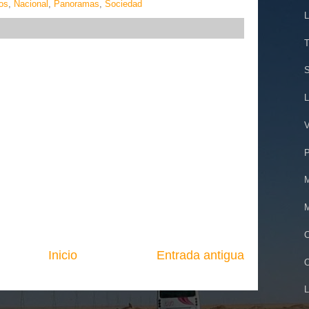
os
,
Nacional
,
Panoramas
,
Sociedad
L
T
S
L
V
P
M
M
C
Inicio
Entrada antigua
O
L