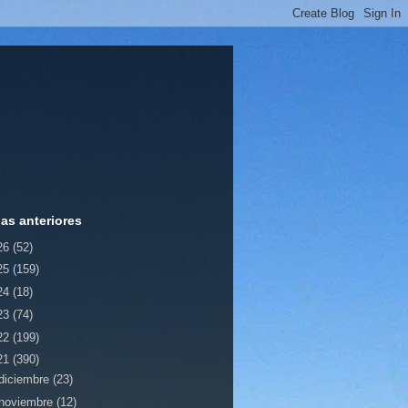
ias anteriores
26
(52)
25
(159)
24
(18)
23
(74)
22
(199)
21
(390)
diciembre
(23)
noviembre
(12)