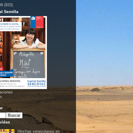
09
(933)
al Semilla
aciones
as
ar
eídas
Hinchas venezolanos en