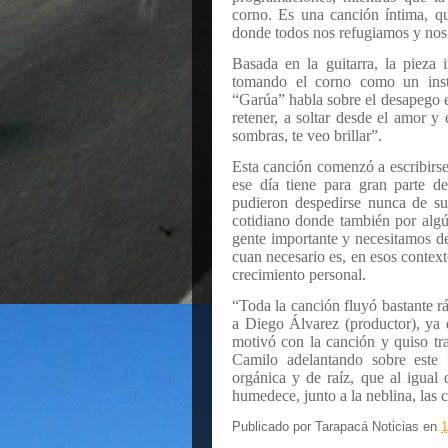
corno. Es una canción íntima, q
donde todos nos refugiamos y nos 
Basada en la guitarra, la pieza i
tomando el corno como un inst
“Garúa” habla sobre el desapego e
retener, a soltar desde el amor y 
sombras, te veo brillar”.
Esta canción comenzó a escribirs
ese día tiene para gran parte d
pudieron despedirse nunca de sus
cotidiano donde también por alg
gente importante y necesitamos de
cuan necesario es, en esos context
crecimiento personal.
“Toda la canción fluyó bastante rá
a Diego Álvarez (productor), ya 
motivó con la canción y quiso tra
Camilo adelantando sobre este 
orgánica y de raíz, que al igual
humedece, junto a la neblina, las c
Publicado por
Tarapacá Noticias
en
1