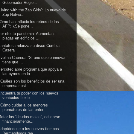
Gobernador Regio...
Living with the Zap Girls”: Lo nuevo de
Zap Netwo...
ómo han influido los retiros de las
AFP: ¿Se pone...
or efecto pandemia: Aumentan
plagas en edificios ...
antaferia relanza su disco Cumbia
Casera
velina Cabrera: “Si uno quiere innovar
tiene que ...
ercotec abre programa que apoya a
las pymes en la...
Cuáles son los beneficios de ser una
empresa sost...
ncuentra tu poder con los nuevos
vehículos flexib...
Cómo cuidar a los menores
prematuros de las enfer...
atar las “deudas malas”, educarse
financieramente...
daptándose a los nuevos tiempos:
Dermatólogos rea...