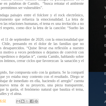
ue en palabras de Camilo,
“busca retratar el ambiente
permitimos ser vulnerables”.
“
ndaga paisajes entre el folclore y el rock electrónico,
C
rumento que refuerza la emocionalidad. La letra de
n las relaciones humanas, el tema es una invitación a no
P
el respeto, como dice la letra de la canción: “Suelto las
S
e el 11 de septiembre de 2020, con la emocionalidad que
e Chile, pensando en el dolor de las familias que no
E
 desaparecidos. “Quise llevar esa reflexión a nuestro
ún motivo a veces perdemos o dejamos de convivir con
S
spedirnos o dejarlas ir”, cuenta Camilo, hablando sobre
os íntimos, cerrar ciclos que favorezcan
la sanación y el
¿
pido, fue compuesta solo con la guitarra. Se la compartí
E
que yo estaba muy contento con el resultado. Diego se
bajar de inmediato en ella, haciendo el arreglo” cuenta
¿
nuevo tema de su proyecto, una pieza transparente,
 que la garúa, el fenómeno natural que bautiza el tema,
M
alles y el alma.
6:02
A