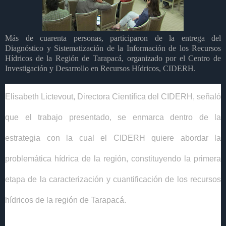
Más de cuarenta personas, participaron de la entrega del
Diagnóstico y Sistematización de la Información de los Recursos
Hídricos de la Región de Tarapacá, organizado por el Centro de
Investigación y Desarrollo en Recursos Hídricos, CIDERH.
Elisabeth Lictevout, Directora Científica del CIDERH, señaló
que el trabajo presentado, se enmarca dentro de la
estrategia con la cual el CIDERH quiere abordar la
problemática hídrica de la región, constituyendo la primera
etapa de la caracterización y cuantificación de los recursos
hídricos de la región de Tarapacá.