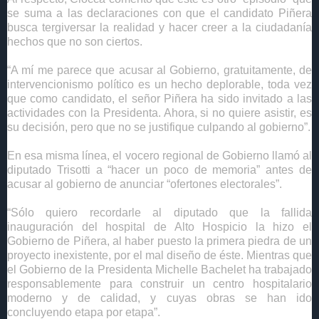
se suma a las declaraciones con que el candidato Piñera
busca tergiversar la realidad y hacer creer a la ciudadanía
hechos que no son ciertos.
“A mí me parece que acusar al Gobierno, gratuitamente, de
intervencionismo político es un hecho deplorable, toda vez
que como candidato, el señor Piñera ha sido invitado a las
actividades con la Presidenta. Ahora, si no quiere asistir, es
su decisión, pero que no se justifique culpando al gobierno”.
En esa misma línea, el vocero regional de Gobierno llamó al
diputado Trisotti a “hacer un poco de memoria” antes de
acusar al gobierno de anunciar “ofertones electorales”.
“Sólo quiero recordarle al diputado que la fallida
inauguración del hospital de Alto Hospicio la hizo el
Gobierno de Piñera, al haber puesto la primera piedra de un
proyecto inexistente, por el mal diseño de éste. Mientras que
el Gobierno de la Presidenta Michelle Bachelet ha trabajado
responsablemente para construir un centro hospitalario
moderno y de calidad, y cuyas obras se han ido
concluyendo etapa por etapa”.