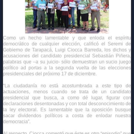
Como un hecho lamentable y que enloda el espíritu
democrático de cualquier elección, calificó el Seremi de
Gobierno de Tarapacá, Luigi Ciocca Barreda, los dichos y
acusaciones del candidato presidencial Sebastián Piñera,
palabras que –a su juicio- sólo demuestran un sucio juego
político ad portas a la segunda vuelta de las elecciones
presidenciales del próximo 17 de diciembre.
“La ciudadanía no está acostumbrada a este tipo de
actuaciones, menos cuando se trata de un candidato
presidencial que busca, a como dé lugar, figurar con
declaraciones desentonadas y con total desconocimiento de
la ley electoral. Es lamentable que la oposición busque
sacar dividendos políticos a costa de enlodar nuestra
democracia”.
Al respecto, Ciocca comentó que éste es otro “episodio” que