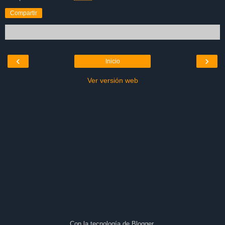
Compartir
‹
›
Inicio
Ver versión web
Con la tecnología de
Blogger
.