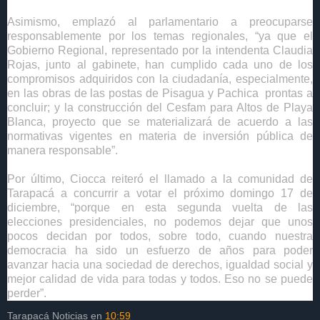
Asimismo, emplazó al parlamentario a preocuparse
responsablemente por los temas regionales, “ya que el
Gobierno Regional, representado por la intendenta Claudia
Rojas, junto al gabinete, han cumplido cada uno de los
compromisos adquiridos con la ciudadanía, especialmente,
en las obras de las postas de Pisagua y Pachica prontas a
concluir; y la construcción del Cesfam para Altos de Playa
Blanca, proyecto que se materializará de acuerdo a las
normativas vigentes en materia de inversión pública de
manera responsable”.
Por último, Ciocca reiteró el llamado a la comunidad de
Tarapacá a concurrir a votar el próximo domingo 17 de
diciembre, “porque en esta segunda vuelta de las
elecciones presidenciales, no podemos dejar que unos
pocos decidan por todos, sobre todo, cuando nuestra
democracia ha sido un esfuerzo de años para poder
avanzar hacia una sociedad de derechos, igualdad social y
mejor calidad de vida para todas y todos. Eso no se puede
perder”.
Tarapacá Noticias
en
10:59