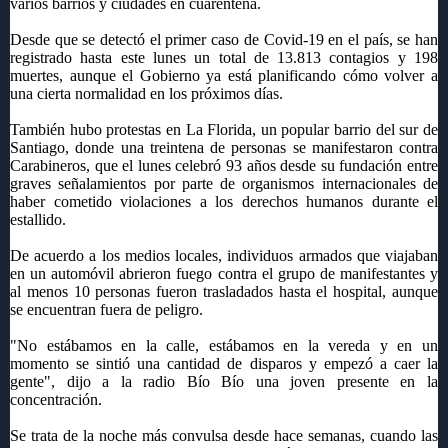
varios barrios y ciudades en cuarentena.
Desde que se detectó el primer caso de Covid-19 en el país, se han
registrado hasta este lunes un total de 13.813 contagios y 198
muertes, aunque el Gobierno ya está planificando cómo volver a
una cierta normalidad en los próximos días.
También hubo protestas en La Florida, un popular barrio del sur de
Santiago, donde una treintena de personas se manifestaron contra
Carabineros, que el lunes celebró 93 años desde su fundación entre
graves señalamientos por parte de organismos internacionales de
haber cometido violaciones a los derechos humanos durante el
estallido.
De acuerdo a los medios locales, individuos armados que viajaban
en un automóvil abrieron fuego contra el grupo de manifestantes y
al menos 10 personas fueron trasladados hasta el hospital, aunque
se encuentran fuera de peligro.
"No estábamos en la calle, estábamos en la vereda y en un
momento se sintió una cantidad de disparos y empezó a caer la
gente", dijo a la radio Bío Bío una joven presente en la
concentración.
Se trata de la noche más convulsa desde hace semanas, cuando las