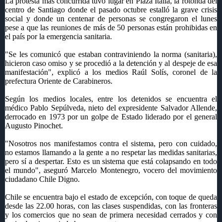
La protesta más concurrida tuvo lugar en Plaza Italia, la rotonda del
centro de Santiago donde el pasado octubre estalló la grave crisis
social y donde un centenar de personas se congregaron el lunes
pese a que las reuniones de más de 50 personas están prohibidas en
el país por la emergencia sanitaria.
"Se les comunicó que estaban contraviniendo la norma (sanitaria),
hicieron caso omiso y se procedió a la detención y al despeje de esa
manifestación", explicó a los medios Raúl Solís, coronel de la
prefectura Oriente de Carabineros.
Según los medios locales, entre los detenidos se encuentra el
médico Pablo Sepúlveda, nieto del expresidente Salvador Allende,
derrocado en 1973 por un golpe de Estado liderado por el general
Augusto Pinochet.
"Nosotros nos manifestamos contra el sistema, pero con cuidado,
no estamos llamando a la gente a no respetar las medidas sanitarias,
pero sí a despertar. Esto es un sistema que está colapsando en todo
el mundo", aseguró Marcelo Montenegro, vocero del movimiento
ciudadano Chile Digno.
Chile se encuentra bajo el estado de excepción, con toque de queda
desde las 22.00 horas, con las clases suspendidas, con las fronteras
y los comercios que no sean de primera necesidad cerrados y con