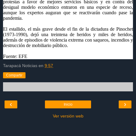
protestas a favor de mejores servicios básicos y en contra del
desigual modelo económico entraron en una especie de receso,
aunque los expertos auguran que se reactivarán cuando pase la
pandemia.
El estallido, el más grave desde el fin de la dictadura de Pinochet
(1973-1990), dejó una treintena de heridos y miles de heridos,
además de episodios de violencia extrema con saqueos, incendios y
destrucción de mobiliario público.
Fuente: EFE
Tarapacá Noticias
en
9:57
Compartir
‹
›
Inicio
Ver versión web