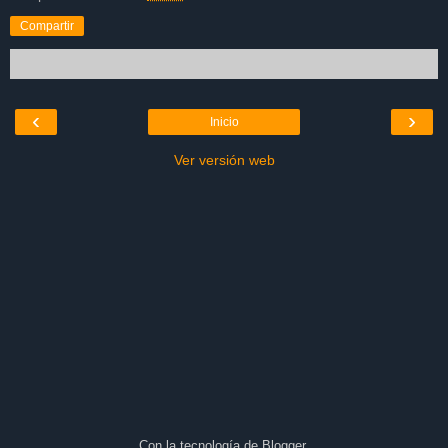
Compartir
‹
›
Inicio
Ver versión web
Con la tecnología de
Blogger
.