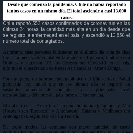
Desde que comenzó la pandemia, Chile no había reportado
tantos casos en un mismo día. El total asciende a casi 13.000
casos.
Chile reportó 552 casos confirmados de coronavirus en las
últimas 24 horas, la cantidad más alta en un día desde que
se registró la enfermedad en el país, y ascendió a 12.858 el
número total de contagiados.
Asimismo, siete personas fallecieron en el último día -una de ellas
fue la primera víctima fatal en la región de Tarapacá, limítrofe con
Bolivia- y sumaban 181 los decesos por Covid-19 en el país,
informó el subsecretario de Redes Asistenciales, Arturo Zúñiga.
Por otra parte, un informe epidemiológico del Ministerio de Salud
publicado hoy indicó que en los últimos días se registró un
sustantivo aumento de contagios en las principales áreas
metropolitanas del norte del país, pese a la cuarentena.
El trabajo cita a Arica (en la región homónima), Iquique y Alto
Hospicio (en Tarapacá), y Antofagasta, Calama y Mejillones (en
Antofagasta), según el diario La Tercera.
De todos modos, las comunas con mayor cantidad de casos
confirmados de coronavirus eran hoy Puente Alto (en el área