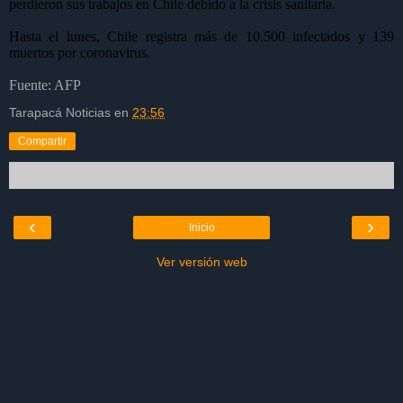
perdieron sus trabajos en Chile debido a la crisis sanitaria.
Hasta el lunes, Chile registra más de 10.500 infectados y 139
muertos por coronavirus.
Fuente: AFP
Tarapacá Noticias
en
23:56
Compartir
‹
›
Inicio
Ver versión web