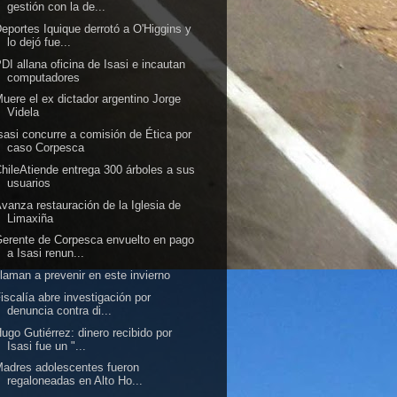
gestión con la de...
eportes Iquique derrotó a O'Higgins y
lo dejó fue...
DI allana oficina de Isasi e incautan
computadores
uere el ex dictador argentino Jorge
Videla
sasi concurre a comisión de Ética por
caso Corpesca
hileAtiende entrega 300 árboles a sus
usuarios
vanza restauración de la Iglesia de
Limaxiña
erente de Corpesca envuelto en pago
a Isasi renun...
laman a prevenir en este invierno
iscalía abre investigación por
denuncia contra di...
ugo Gutiérrez: dinero recibido por
Isasi fue un "...
adres adolescentes fueron
regaloneadas en Alto Ho...