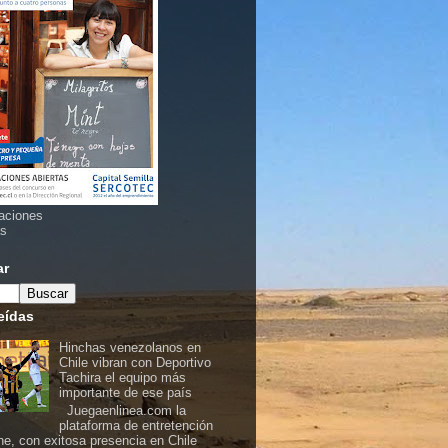
aciones
as
ar
eídas
Hinchas venezolanos en
Chile vibran con Deportivo
Tachira el equipo más
importante de ese país
Juegaenlinea.com la
plataforma de entretención
ine, con exitosa presencia en Chile