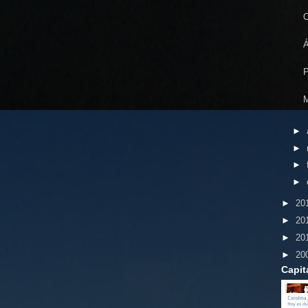
O
Á
P
M
►
►
►
►
►
20
►
20
►
20
►
20
Capit