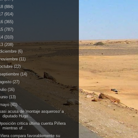
18
(884)
17
(914)
16
(365)
15
(787)
14
(310)
13
(208)
diciembre
(6)
noviembre
(11)
octubre
(22)
septiembre
(14)
agosto
(27)
julio
(16)
junio
(13)
mayo
(41)
sasi acusa de 'montaje asqueroso' a
diputado Hugo...
posición critica última cuenta Piñera
mientras of...
iñera compara favorablemente su