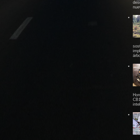
des
nue
sos
imp
árbo
Hon
CB1
inte