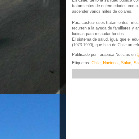
En Chile, tanto la sanidad pública c
tratamientos de enfermedades como el
ascender varios miles de dólares.
Para costear esos tratamientos, much
recurren a la ayuda de familiares y a
lúdicas para recaudar fondos.
El sistema de salud, igual que el ed
(1973-1990), que hizo de Chile un refe
Publicado por
Tarapacá Noticias
en
1
Etiquetas:
Chile
,
Nacional
,
Salud
,
Sa