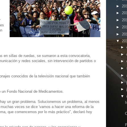
►
20
►
20
r
►
20
 es
►
20
un
►
20
▼
20
►
►
s en sillas de ruedas, se sumaron a esta convocatoria,
nicación y redes sociales, sin intervención de partidos o
►
►
►
onajes conocidos de la televisión nacional que también
►
►
 de un Fondo Nacional de Medicamentos.
▼
 hay un gran problema. Solucionemos un problema, al menos
I
 muchas veces se dice 'vamos a hacer una reforma de la
blema, que comencemos por lo más práctico", declaró hoy
O
P