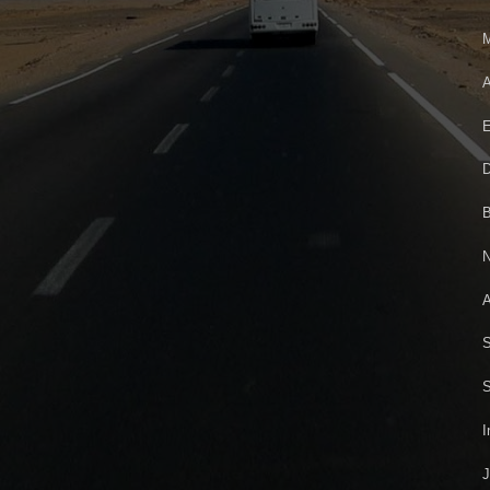
M
A
E
D
B
N
A
S
S
I
J