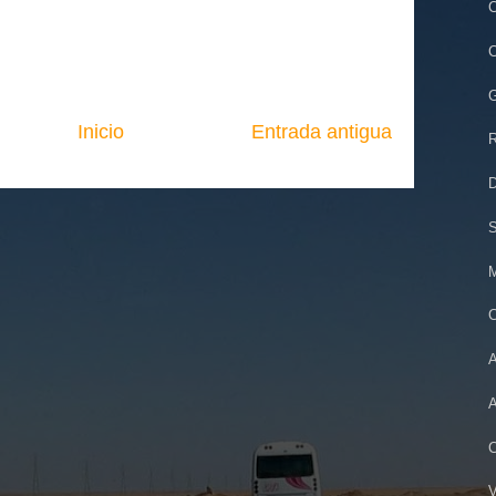
C
C
G
Inicio
Entrada antigua
R
D
S
M
C
A
A
C
V