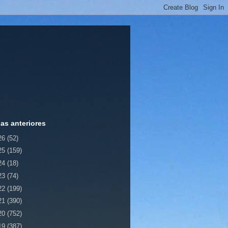
ias anteriores
26
(52)
25
(159)
24
(18)
23
(74)
22
(199)
21
(390)
20
(752)
19
(387)