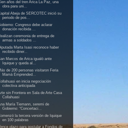
ien años del tren Arica La Paz, una
obra para uni...
apital Abeja de SERCOTEC inició su
periodo de pos...
obierno: Congreso debe aclarar
donación recibida ...
ealizan ceremonia de entrega de
armas a soldados ...
iputada Marta Isasi reconoce haber
recibido diner...
an Marcos de Arica igualó ante
Iquique y queda al...
ás de 200 personas visitaron Feria
Mamá Emprended...
ollahuasi en inicia negociación
colectiva anticipada
rte sin Frontera en Sala de Arte Casa
Collahuasi
na María Tiemann, seremi de
Gobierno: “Concertaci...
omenzó la tercera versión de Iquique
en 100 palabras
ence plazo para postular a Fondos de