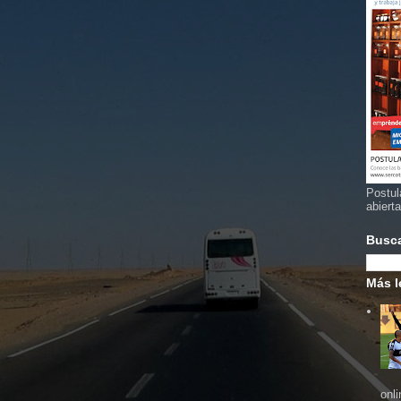
Postul
abiert
Busc
Más l
onl