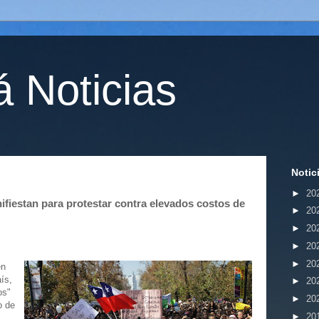
 Noticias
Notic
►
20
fiestan para protestar contra elevados costos de
►
20
►
20
►
20
►
20
en
ís,
►
20
os"
►
20
o de
►
20