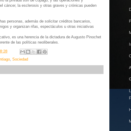
omo la privada son de copago, y las operaciones y
 cáncer, la esclerosis y otras graves y crónicas pueden
D
P
as personas, además de solicitar créditos bancarios,
migos y organizan rifas, espectáculos u otras iniciativas
M
ucativo, es una herencia de la dictadura de Augusto Pinochet
rente de las políticas neoliberales.
I
8:28
C
ntiago
,
Sociedad
A
G
L
F
H
M