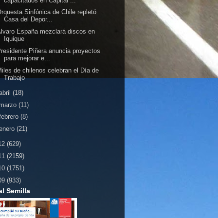
capacitados en Capital ...
rquesta Sinfónica de Chile repletó
Casa del Depor...
lvaro España mezclará discos en
Iquique
residente Piñera anuncia proyectos
para mejorar e...
iles de chilenos celebran el Día de
Trabajo
abril
(18)
marzo
(11)
febrero
(8)
enero
(21)
12
(629)
11
(2159)
10
(1751)
09
(933)
al Semilla