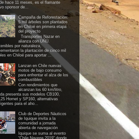
de hace 11 meses, es el flamante
vo sponsor de...
Campaña de Reforestación:
5 mil árboles son plantados
en Chiloé en primera etapa
del proyecto
Transportes Nazar en
alianza con ÜÑÜ.
tenibles por naturaleza,
lementaron la plantación de cinco mil
les en Chiloé para aportar ...
Lanzan en Chile nuevas
motos de bajo consumo
para enfrentar el alza de los
combustibles
Con rendimientos que
alcanzan los 60 km/litro,
da presenta sus modelos CB100,
25 Hornet y SP160, alternativas
ligentes para el aho...
Club de Deportes Náuticos
de Iquique invita a la
comunidad a jornada
abierta de navegación
Iquique se suma al evento
“Chile Navega 2019” donde