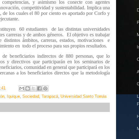
us competencias, y asimismo los conecte con agentes
nnovación, competitividad y sustentabilidad. Implica una
D
, de los cuales el 80 por ciento es aportado por Corfo y
ejecutante.
P
stituyen
60 estudiantes
de las distintas universidades
ntes carreras y de ambos géneros.
El objetivo es trabajar
M
distintos ámbitos, carreras, estados, motivaciones
e
imiento en
todo el proceso para sus propios resultados.
I
 de beneficiarios indirectos de 880 personas, que lo
C
os y directivos que participarán en los seminarios de
beneficiarios, comunidad en general que participará en los
A
cercanas a los beneficiarios directos que la metodología
G
:41
ión
,
Iquique
,
Sociedad
,
Tarapacá
,
Universidad Santo Tomás
L
F
H
M