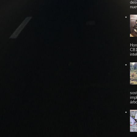
des
nue
Hon
CB1
inte
sos
imp
árbo