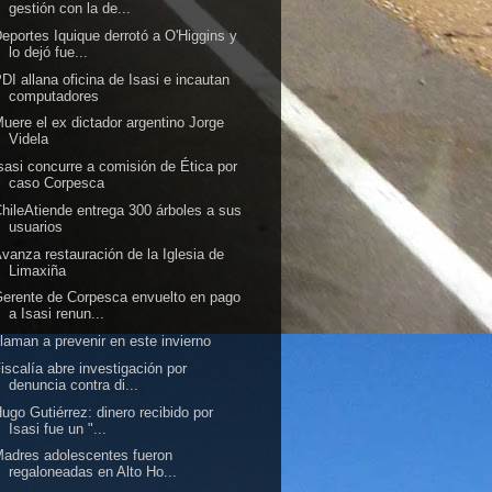
gestión con la de...
eportes Iquique derrotó a O'Higgins y
lo dejó fue...
DI allana oficina de Isasi e incautan
computadores
uere el ex dictador argentino Jorge
Videla
sasi concurre a comisión de Ética por
caso Corpesca
hileAtiende entrega 300 árboles a sus
usuarios
vanza restauración de la Iglesia de
Limaxiña
erente de Corpesca envuelto en pago
a Isasi renun...
laman a prevenir en este invierno
iscalía abre investigación por
denuncia contra di...
ugo Gutiérrez: dinero recibido por
Isasi fue un "...
adres adolescentes fueron
regaloneadas en Alto Ho...