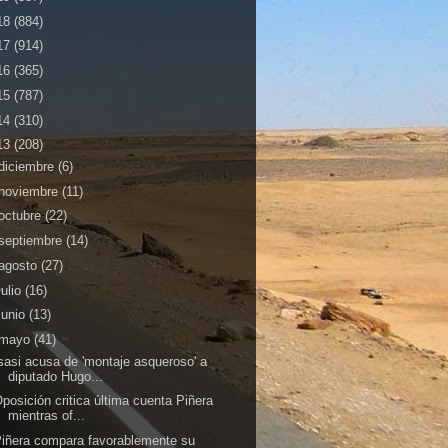
18
(884)
17
(914)
16
(365)
15
(787)
14
(310)
13
(208)
diciembre
(6)
noviembre
(11)
octubre
(22)
septiembre
(14)
agosto
(27)
julio
(16)
junio
(13)
mayo
(41)
sasi acusa de 'montaje asqueroso' a
diputado Hugo...
posición critica última cuenta Piñera
mientras of...
iñera compara favorablemente su