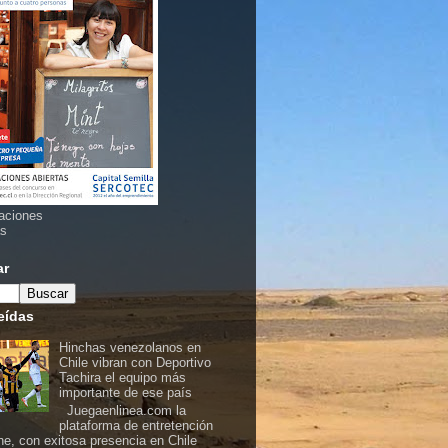
aciones
as
ar
eídas
Hinchas venezolanos en
Chile vibran con Deportivo
Tachira el equipo más
importante de ese país
Juegaenlinea.com la
plataforma de entretención
ine, con exitosa presencia en Chile