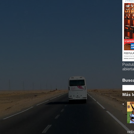
Postul
abiert
Busc
Más l
onl