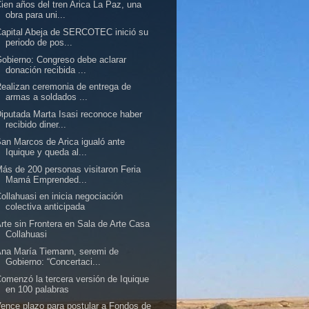
ien años del tren Arica La Paz, una
obra para uni...
apital Abeja de SERCOTEC inició su
periodo de pos...
obierno: Congreso debe aclarar
donación recibida ...
ealizan ceremonia de entrega de
armas a soldados ...
iputada Marta Isasi reconoce haber
recibido diner...
an Marcos de Arica igualó ante
Iquique y queda al...
ás de 200 personas visitaron Feria
Mamá Emprended...
ollahuasi en inicia negociación
colectiva anticipada
rte sin Frontera en Sala de Arte Casa
Collahuasi
na María Tiemann, seremi de
Gobierno: “Concertaci...
omenzó la tercera versión de Iquique
en 100 palabras
ence plazo para postular a Fondos de