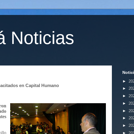
 Noticias
Notic
►
20
pacitados en Capital Humano
►
20
►
20
►
20
ron
►
20
ado
ntes
►
20
►
20
llo
►
20