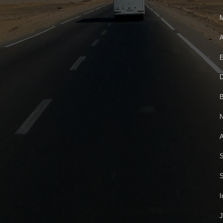
M
A
E
D
B
N
A
S
S
I
J