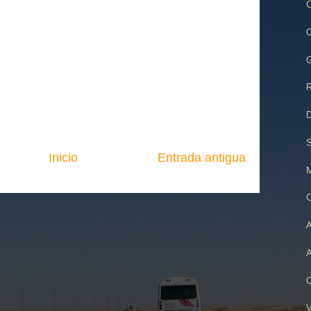
C
C
G
R
D
S
Inicio
Entrada antigua
M
C
A
A
C
V