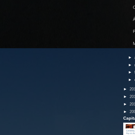
O
Á
P
M
►
►
►
►
►
20
►
20
►
20
►
20
Capit