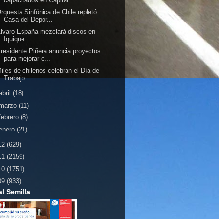
capacitados en Capital ...
rquesta Sinfónica de Chile repletó
Casa del Depor...
lvaro España mezclará discos en
Iquique
residente Piñera anuncia proyectos
para mejorar e...
iles de chilenos celebran el Día de
Trabajo
abril
(18)
marzo
(11)
febrero
(8)
enero
(21)
12
(629)
11
(2159)
10
(1751)
09
(933)
al Semilla