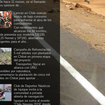
de hace 11 meses, es el flamante
vo sponsor de...
Lanzan en Chile nuevas
motos de bajo consumo
para enfrentar el alza de los
combustibles
Con rendimientos que
alcanzan los 60 km/litro,
da presenta sus modelos CB100,
25 Hornet y SP160, alternativas
ligentes para el aho...
Campaña de Reforestación:
5 mil árboles son plantados
en Chiloé en primera etapa
del proyecto
Transportes Nazar en
alianza con ÜÑÜ.
tenibles por naturaleza,
lementaron la plantación de cinco mil
les en Chiloé para aportar ...
Club de Deportes Náuticos
de Iquique invita a la
comunidad a jornada
abierta de navegación
Iquique se suma al evento
“Chile Navega 2019” donde