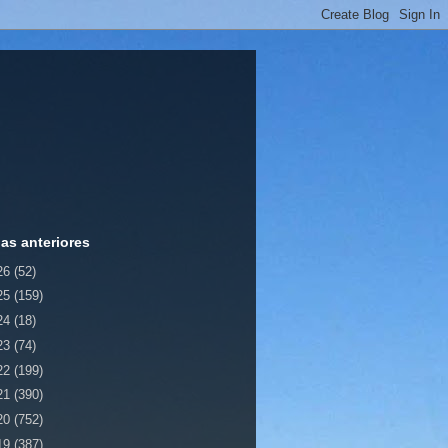
ias anteriores
26
(52)
25
(159)
24
(18)
23
(74)
22
(199)
21
(390)
20
(752)
19
(387)