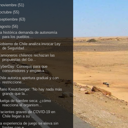
noviembre
(51)
octubre
(55)
septiembre
(63)
agosto
(56)
a histórica demanda de autonomía
para los pueblos...
obierno de Chile analiza invocar Ley
de Seguridad...
amioneros chilenos rechazan las
propuestas del Go...
yberDay: Consejos para que
consumidores y empresa...
hile autoriza apertura gradual y con
restriccione...
ario Kreutzberger: “No hay nada más
grande que la...
Huelga de hambre seca: ¿cómo
reacciona el organism...
acientes graves de COVID-19 en
Chile llegan a su ...
a experiencia de juego se eleva sin
límites con e...