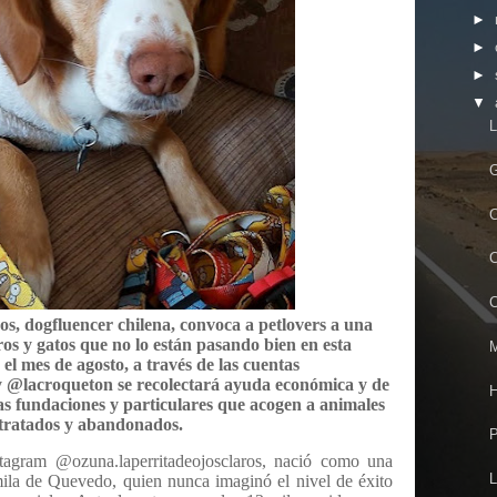
►
►
►
▼
L
G
C
C
C
ros, dogfluencer chilena, convoca a petlovers a una
s y gatos que no lo están pasando bien en esta
M
l mes de agosto, a través de las cuentas
y @lacroqueton se recolectará ayuda económica y de
as fundaciones y particulares que acogen a animales
tratados y abandonados.
P
tagram @ozuna.laperritadeojosclaros, nació como una
L
a de Quevedo, quien nunca imaginó el nivel de éxito