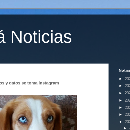
 Noticias
Notic
►
20
ros y gatos se toma Instagram
►
20
►
20
►
20
►
20
►
20
▼
20
►