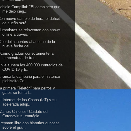
abiola Campillai: "El carabinero que
me dejó cieg...
on nuevo cambio de hora, el déficit
de sueño será...
umoristas se reinventan con shows
online a través...
iberdelincuentes al acecho de la
nueva fecha del ...
Cómo graduar correctamente la
temperatura de tu r...
hile supera los 400.000 contagios de
COVID-19 y b...
rranca la campaña para el histórico
plebiscito Co...
a primera “Teletón” para perros y
gatos se toma I...
l Internet de las Cosas (IoT) y su
acelerada adop...
Vamos Chilenos! Cuídate del
Coronavirus, contágia...
reparan libro con historias curiosas
sobre el gra...