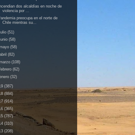
ncendian dos alcaldías en noche de
violencia por ...
andemia preocupa en el norte de
Chile mientras su...
julio
(51)
junio
(58)
mayo
(58)
abril
(82)
marzo
(108)
febrero
(62)
enero
(32)
19
(387)
18
(884)
17
(914)
16
(365)
15
(787)
14
(310)
13
(208)