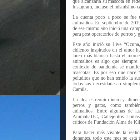
que alcanzaría su mascota en rede
Instagram, incluso el mismísimo c
La cuenta poco a poco se fue t
animalitos. En septiembre de 201
de ese mismo año inició una campa
para post operatorios de perros y g
Este año inició su Live “Ozuna,
chilenos inspirados en el amor h
tarea más titánica hasta el mom
animalitos es algo que siempre
contexto de pandemia se manife
mascotas. Es por eso que nace 
peluditos que no han tenido la sue
todas sus necesidades o simpleme
Camila.
La idea es reunir dinero y alime
perros y gatos, como tambié
animalitos. Entre algunas de las
AnimaliaUC, Callejeritos Lomas
críticos de Fundación Alma de Kil
Para hacer más visible la reali
donantes, todo este mes se está