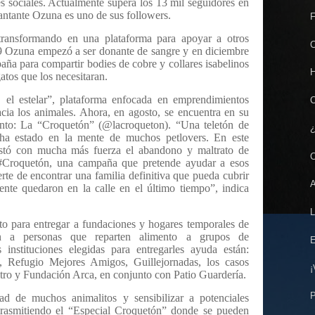
s sociales. Actualmente supera los 13 mil seguidores en
antante Ozuna es uno de sus followers.
F
ransformando en una plataforma para apoyar a otros
C
9 Ozuna empezó a ser donante de sangre y en diciembre
ña para compartir bodies de cobre y collares isabelinos
H
atos que los necesitaran.
 el estelar”, plataforma enfocada en emprendimientos
C
acia los animales. Ahora, en agosto, se encuentra en su
ento: La “Croquetón” (@lacroqueton). “Una teletón de
¿
 ha estado en la mente de muchos petlovers. En este
stó con mucha más fuerza el abandono y maltrato de
C
#Croquetón, una campaña que pretende ayudar a esos
rte de encontrar una familia definitiva que pueda cubrir
A
nte quedaron en la calle en el último tiempo”, indica
L
nto para entregar a fundaciones y hogares temporales de
n a personas que reparten alimento a grupos de
E
 instituciones elegidas para entregarles ayuda están:
, Refugio Mejores Amigos, Guillejornadas, los casos
¡
tro y Fundación Arca, en conjunto con Patio Guardería.
P
dad de muchos animalitos y sensibilizar a potenciales
 trasmitiendo el “Especial Croquetón” donde se pueden