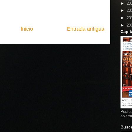
►
20
►
20
►
20
►
20
Inicio
Entrada antigua
Capit
Postul
abiert
Busc