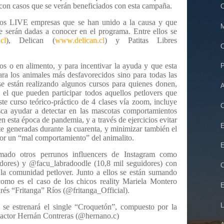
con casos que se verán beneficiados con esta campaña.
C
 los LIVE empresas que se han unido a la causa y que
M
 serán dadas a conocer en el programa. Entre ellos se
cl
), Delican (
www.delican.cl
) y Patitas Libres
C
s o en alimento, y para incentivar la ayuda y que esta
P
a los animales más desfavorecidos sino para todas las
se están realizando algunos cursos para quienes donen,
A
n el que pueden participar todos aquellos petlovers que
ste curso teórico-práctico de 4 clases vía zoom, incluye
C
usca ayudar a detectar en las mascotas comportamientos
n esta época de pandemia, y a través de ejercicios evitar
E
te generadas durante la cuarenta, y minimizar también el
or un “mal comportamiento” del animalito.
E
ado otros perrunos influencers de Instagram como
idores) y @facu_labradoodle (10,8 mil seguidores) con
C
la comunidad petlover. Junto a ellos se están sumando
, como es el caso de los chicos reality Mariela Montero
E
és “Fritanga” Ríos (@fritanga_Official).
L
se estrenará el single “Croquetón”, compuesto por la
l actor Hernán Contreras (@hernano.c)