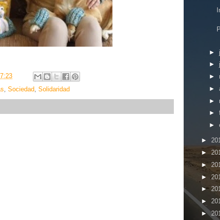
I
P
►
►
7:23
►
►
as
,
Sociedad
,
Solidaridad
►
►
►
►
20
►
20
►
20
►
20
►
20
►
20
►
20