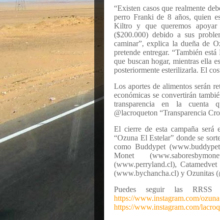
“Existen casos que realmente deb
perro Franki de 8 años, quien e
Kiltro y que queremos apoyar 
($200.000) debido a sus problem
caminar”, explica la dueña de Oz
pretende entregar. “También está P
que buscan hogar, mientras ella es
posteriormente esterilizarla. El 
Los aportes de alimentos serán re
económicas se convertirán tambié
transparencia en la cuenta q
@lacroqueton “Transparencia Cro
El cierre de esta campaña será 
“Ozuna El Estelar” donde se sort
como Buddypet (www.buddypet.
Monet (www.saboresbymonet
(www.perryland.cl), Catamedvet
(www.bychancha.cl) y Ozunitas (
Puedes seguir las RRSS 
https://www.instagram.com/ozuna.l
https://www.instagram.com/lacro