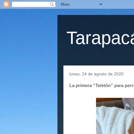
Tarapacá
lunes, 24 de agosto de 2020
La primera “Teletón” para per