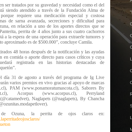
A
en ser tratados por su gravedad y necesidad como el del
stá siendo atendido a través de la Fundación Alma de
"
porque requiere una medicación especial y costosa
as de sarna avanzada, secreciones y dificultad para
C
una, en relación a uno de los aportes directos que se
anterita, perrita de 4 años junto a sus cuatro cachorros
C
tá a la espera de una operación para extraerle tumores y
costo aproximado es de $500.000”, concluye Camila.
C
tirados 48 horas después de la notificación y las ayudas
n en comida o aporte directo para casos críticos y cuya
L
uedará registrada en las historias destacadas de
quetón”.
C
el día 31 de agosto a través del programa de Ig Live
earán varios premios en vivo gracias al apoyo de marcas
C
cl), PAM (www.ponamoratumascota.cl), Sabores By
.cl), Acorpus (www.acorpus.cl), Perryland
R
 (@catamedvet), Naglapets (@naglapets), By Chancha
@ozunitas.modapetlover).
S
de Ozuna, la perrita de ojos claros en:
L
aperritadeojosclaros/
queton
M