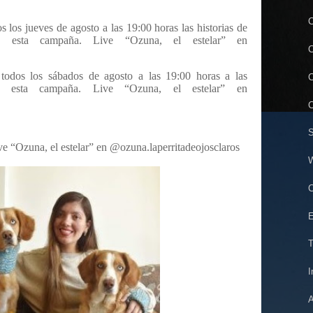
C
 los jueves de agosto a las 19:00 horas las historias de
en esta campaña. Live “Ozuna, el estelar” en
C
odos los sábados de agosto a las 19:00 horas a las
C
 esta campaña. Live “Ozuna, el estelar” en
C
S
ve “Ozuna, el estelar” en @ozuna.laperritadeojosclaros
W
C
E
T
I
A