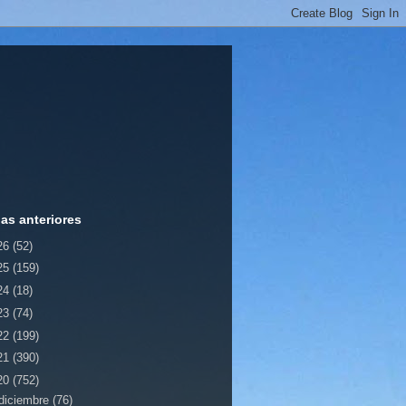
ias anteriores
26
(52)
25
(159)
24
(18)
23
(74)
22
(199)
21
(390)
20
(752)
diciembre
(76)