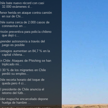
hile bate nuevo récord con casi
32.000 exámenes d...
enor herida en ataque contra camión
en sur de Chi...
hile suma cerca de 2.000 casos de
coronavirus en ...
risión preventiva para policía chileno
que dejó c...
prender astronomía a través del
juego es posible
ontagios aumentan un 84,7 % en la
capital chilena...
n Chile: Ataques de Phishing se han
triplicado mi...
l 30 % de los migrantes en Chile
perdió su empleo...
hile recorta horario del toque de
queda pero 4 ci...
l presidente de Chile anuncia el
retorno del fútb...
íder mapuche encarcelado depone
huelga de hambre ...