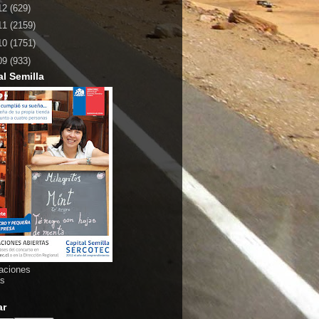
12
(629)
11
(2159)
10
(1751)
09
(933)
al Semilla
aciones
as
ar