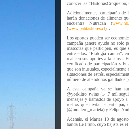
conocer las #HistoriasCroquetón, 
Adicionalmente, participarán de
harán donaciones de alimento que
encuentra Nutracan (
www.nb.
(
www.patitaslibres.cl
). .
Los aportes pueden ser económico
campaña genere ayuda no solo par
mascotas que participen, es que 
entre ellos: “Etología canina”, e
realicen sus aportes a la causa. E
certificado de participación y b
que son inusuales, especialmente e
situaciones de estrés, especialmen
número de abandonos gatillados p
A esta campaña ya se han sum
@yorkiltro_twins (14,7 mil segu
mensajes y llamados de apoyo a 
rostros que invitan a participar
(@montero_mariela) y Felipe Andr
Además, el Martes 18 de agosto 
banda Le Fruto, cuyo bajista es e