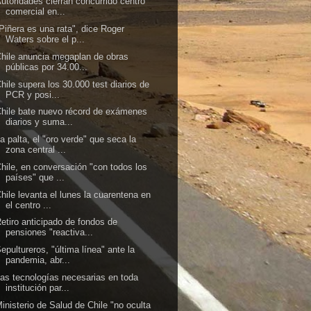
utoridades cierran concurrido centro
comercial en...
Piñera es una rata", dice Roger
Waters sobre el p...
hile anuncia megaplan de obras
públicas por 34.00...
hile supera los 30.000 test diarios de
PCR y posi...
hile bate nuevo récord de exámenes
diarios y suma...
a palta, el "oro verde" que seca la
zona central ...
hile, en conversación "con todos los
países" que ...
hile levanta el lunes la cuarentena en
el centro ...
etiro anticipado de fondos de
pensiones "reactiva...
epultureros, "última línea" ante la
pandemia, abr...
as tecnologías necesarias en toda
institución par...
inisterio de Salud de Chile "no oculta