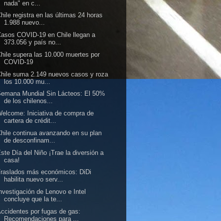
nada" en c...
hile registra en las últimas 24 horas
1.988 nuevo...
asos COVID-19 en Chile llegan a
373.056 y país no...
hile supera las 10.000 muertes por
COVID-19
hile suma 2.149 nuevos casos y roza
los 10.000 mu...
emana Mundial Sin Lácteos: El 50%
de los chilenos...
elcome: Iniciativa de compra de
cartera de crédit...
hile continua avanzando en su plan
de desconfinam...
ste Día del Niño ¡Trae la diversión a
casa!
raslados más económicos: DiDi
habilita nuevo serv...
nvestigación de Lenovo e Intel
concluye que la te...
ccidentes por fugas de gas:
Recomendaciones para ...