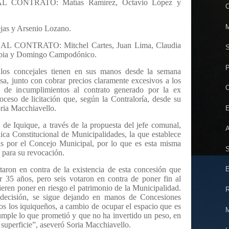
CONTRATO: Matías Ramírez, Octavio López y
C
M
s y Arsenio Lozano.
CONTRATO: Mitchel Cartes, Juan Lima, Claudia
S
Tapia y Domingo Campodónico.
P
 los concejales tienen en sus manos desde la semana
sa, junto con cobrar precios claramente excesivos a los
O
e de incumplimientos al contrato generado por la ex
ceso de licitación que, según la Contraloría, desde su
oria Macchiavello.
E
de Iquique, a través de la propuesta del jefe comunal,
A
ica Constitucional de Municipalidades, la que establece
as por el Concejo Municipal, por lo que es esta misma
S
 para su revocación.
taron en contra de la existencia de esta concesión que
E
or 35 años, pero seis votaron en contra de poner fin al
eren poner en riesgo el patrimonio de la Municipalidad.
R
 decisión, se sigue dejando en manos de Concesiones
os los iquiqueños, a cambio de ocupar el espacio que es
M
umple lo que prometió y que no ha invertido un peso, en
 superficie”, aseveró Soria Macchiavello.