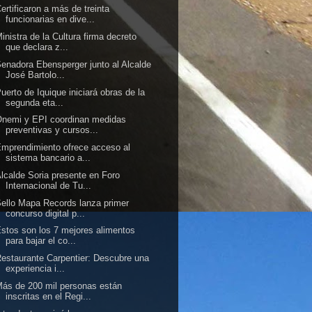
ertificaron a más de treinta
funcionarias en dive...
inistra de la Cultura firma decreto
que declara z...
enadora Ebensperger junto al Alcalde
José Bartolo...
uerto de Iquique iniciará obras de la
segunda eta...
nemi y EPI coordinan medidas
preventivas y cursos...
mprendimiento ofrece acceso al
sistema bancario a...
lcalde Soria presente en Foro
Internacional de Tu...
ello Mapa Records lanza primer
concurso digital p...
stos son los 7 mejores alimentos
para bajar el co...
estaurante Carpentier: Descubre una
experiencia i...
ás de 200 mil personas están
inscritas en el Regi...