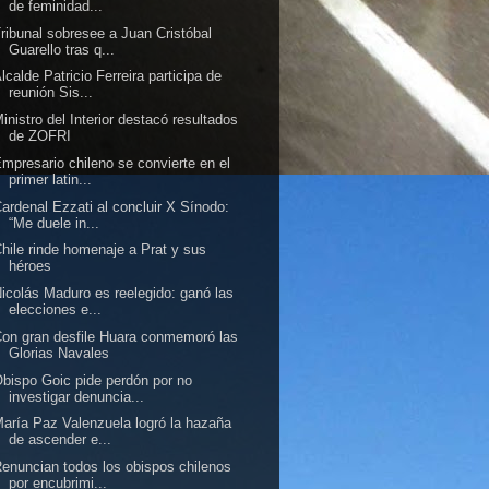
de feminidad...
ribunal sobresee a Juan Cristóbal
Guarello tras q...
lcalde Patricio Ferreira participa de
reunión Sis...
inistro del Interior destacó resultados
de ZOFRI
mpresario chileno se convierte en el
primer latin...
ardenal Ezzati al concluir X Sínodo:
“Me duele in...
hile rinde homenaje a Prat y sus
héroes
icolás Maduro es reelegido: ganó las
elecciones e...
on gran desfile Huara conmemoró las
Glorias Navales
bispo Goic pide perdón por no
investigar denuncia...
aría Paz Valenzuela logró la hazaña
de ascender e...
enuncian todos los obispos chilenos
por encubrimi...