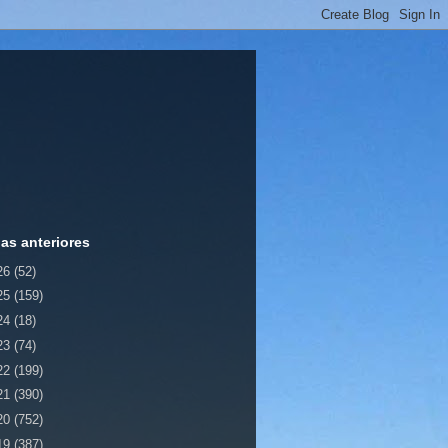
ias anteriores
26
(52)
25
(159)
24
(18)
23
(74)
22
(199)
21
(390)
20
(752)
19
(387)