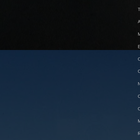
T
A
M
E
C
C
N
C
O
M
R