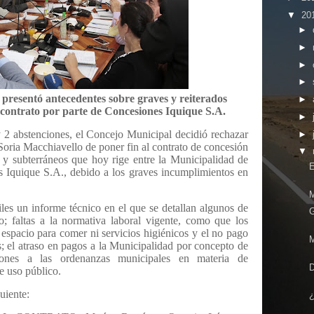
▼
20
►
►
►
►
 presentó antecedentes sobre graves y reiterados
►
 contrato por parte de Concesiones Iquique S.A.
►
y 2 abstenciones, el Concejo Municipal decidió rechazar
►
Soria Macchiavello de poner fin al contrato de concesión
▼
e y subterráneos que hoy rige entre la Municipalidad de
E
s Iquique S.A., debido a los graves
incumplimientos en
M
iles un informe técnico en el que se detallan algunos de
G
o; faltas a la normativa laboral vigente, como que los
espacio para comer ni servicios higiénicos y el no pago
M
s; el atraso en pagos a la Municipalidad por concepto de
iones a las ordenanzas municipales en materia de
e uso público.
guiente:
¿