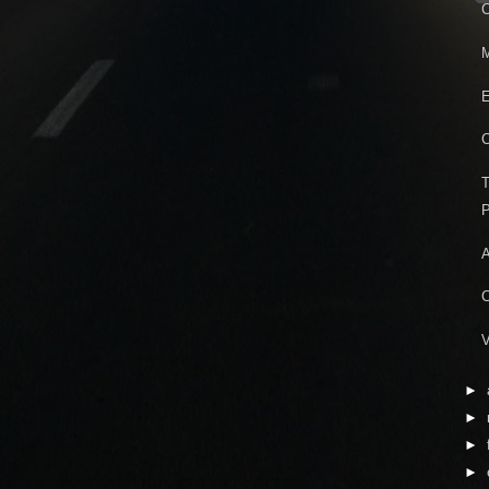
C
M
E
C
T
P
A
C
V
►
►
►
►