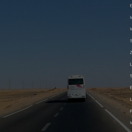
E
I
I
S
Z
L
S
E
L
P
I