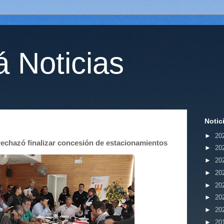
 Noticias
Notic
►
20
rechazó finalizar concesión de estacionamientos
►
20
►
20
►
20
►
20
►
20
►
20
►
20