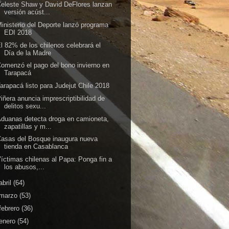
eleste Shaw y David DeFlores lanzan
versión acúst...
inisterio del Deporte lanzó programa
EDI 2018
l 82% de los chilenos celebrará el
Día de la Madre
omenzó el pago del bono invierno en
Tarapacá
arapacá listo para Judejut Chile 2018
iñera anuncia imprescriptibilidad de
delitos sexu...
duanas detecta droga en camioneta,
zapatillas y m...
asas del Bosque inaugura nueva
tienda en Casablanca
íctimas chilenas al Papa: Ponga fin a
los abusos,...
abril
(64)
marzo
(53)
febrero
(36)
enero
(54)