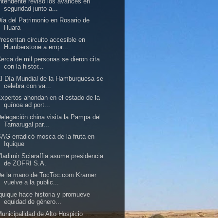
ntendente revisó los avances en
seguridad junto a...
ía del Patrimonio en Rosario de
Huara
resentan circuito accesible en
Humberstone a empr...
erca de mil personas se dieron cita
con la histor...
l Día Mundial de la Hamburguesa se
celebra con va...
xpertos ahondan en el estado de la
quínoa ad port...
elegación china visita la Pampa del
Tamarugal par...
AG erradicó mosca de la fruta en
Iquique
ladimir Sciaraffia asume presidencia
de ZOFRI S.A.
De la mano de TocToc.com Kramer
vuelve a la public...
quique hace historia y promueve
equidad de género...
unicipalidad de Alto Hospicio