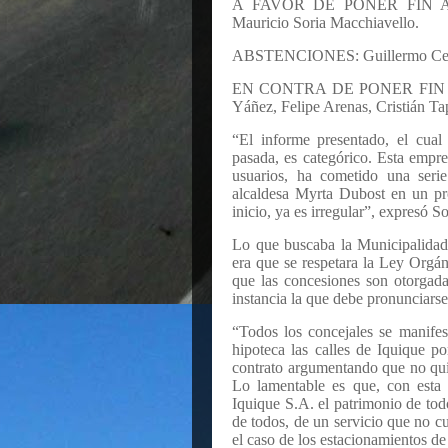
A FAVOR DE PONER FIN AL 
Mauricio Soria Macchiavello.
ABSTENCIONES: Guillermo Ceja
EN CONTRA DE PONER FIN AL 
Yáñez, Felipe Arenas, Cristián 
“El informe presentado, el cual
pasada, es categórico. Esta empre
usuarios, ha cometido una seri
alcaldesa Myrta Dubost en un pro
inicio, ya es irregular”, expresó S
Lo que buscaba la Municipalidad 
era que se respetara la Ley Orgán
que las concesiones son otorgad
instancia la que debe pronunciarse
“Todos los concejales se manifes
hipoteca las calles de Iquique p
contrato argumentando que no qui
Lo lamentable es que, con esta
Iquique S.A. el patrimonio de tod
de todos, de un servicio que no c
el caso de los estacionamientos de