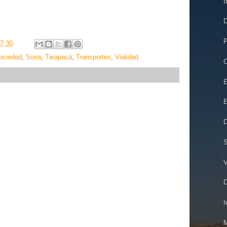
I
D
P
7:30
ociedad
,
Soria
,
Tarapacá
,
Transportes
,
Vialidad
C
E
E
D
S
V
I
M