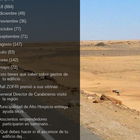
18
(884)
diciembre
(49)
noviembre
(36)
octubre
(77)
septiembre
(71)
agosto
(147)
julio
(83)
junio
(142)
mayo
(72)
sto tienes que saber sobre gastos de
tu edificio ...
all ZOFRI premió a sus vitrinas
eneral Director de Carabineros visitó
la región
unicipalidad de Alto Hospicio entrega
ayuda técni...
Doscientos emprendedores
participaron en seminario...
Qué debes hacer si el ascensor de tu
edificio dej...