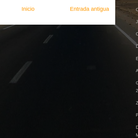
Inicio
Entrada antigua
C
J
C
D
E
A
G
2
Z
P
D
M