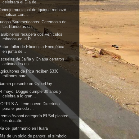
celebrará el Día de...
oncejo municipal de Iquique rechazó
finalizar con...
uegos Suramericanos: Ceremonia de
las Banderas da...
arabineros recupera dos vehículos
robados en la R...
ictan taller de Eficiencia Energética
en junta de...
scuelas de Jaiña y Chiapa cerraron
actividades en...
gricultores de Pica reciben $336
millones para l...
armin presente en CyberDay
4 mayo: Doggis cumple 30 años y
celebra a lo gran...
OFRI S.A. tiene nuevo Directorio
para el periodo ...
remio Avonni categoría El Sol plantea
los desafío...
ía del patrimonio en Huara
ás de un siglo de pantys: el símbolo