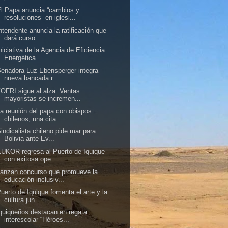
l Papa anuncia “cambios y
resoluciones” en iglesi...
ntendente anuncia la ratificación que
dará curso ...
niciativa de la Agencia de Eficiencia
Energética ...
enadora Luz Ebensperger integra
nueva bancada r...
OFRI sigue al alza: Ventas
mayoristas se incremen...
a reunión del papa con obispos
chilenos, una cita...
indicalista chileno pide mar para
Bolivia ante Ev...
UKOR regresa al Puerto de Iquique
con exitosa ope...
anzan concurso que promueve la
educación inclusiv...
uerto de Iquique fomenta el arte y la
cultura jun...
quiqueños destacan en regata
interescolar “Héroes...