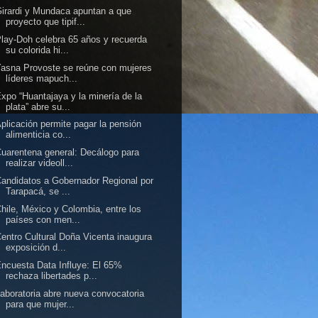
irardi y Mundaca apuntan a que
proyecto que tipif...
lay-Doh celebra 65 años y recuerda
su colorida hi...
asna Provoste se reúne con mujeres
líderes mapuch...
xpo “Huantajaya y la minería de la
plata” abre su...
plicación permite pagar la pensión
alimenticia co...
uarentena general: Decálogo para
realizar videoll...
andidatos a Gobernador Regional por
Tarapacá, se ...
hile, México y Colombia, entre los
países con men...
entro Cultural Doña Vicenta inaugura
exposición d...
ncuesta Data Influye: El 65%
rechaza libertades p...
aboratoria abre nueva convocatoria
para que mujer...