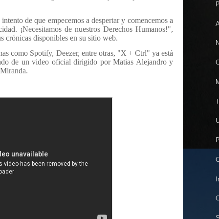
P
un intento de que empecemos a despertar y comencemos a
A
rocidad. ¡Necesitamos de nuestros Derechos Humanos!",
us crónicas disponibles en su sitio web.
N
as como Spotify, Deezer, entre otras, "X + Ctrl" ya está
o de un video oficial dirigido por Matias Alejandro y
C
 Miranda.
M
T
U
P
C
I
C
S