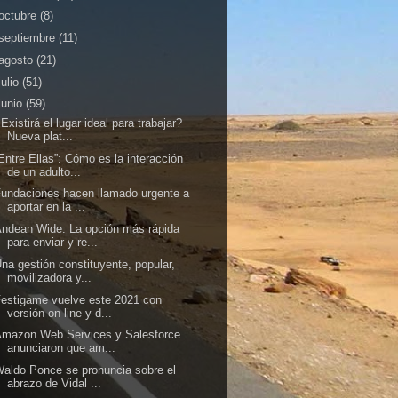
octubre
(8)
septiembre
(11)
agosto
(21)
julio
(51)
junio
(59)
Existirá el lugar ideal para trabajar?
Nueva plat...
Entre Ellas”: Cómo es la interacción
de un adulto...
undaciones hacen llamado urgente a
aportar en la ...
ndean Wide: La opción más rápida
para enviar y re...
na gestión constituyente, popular,
movilizadora y...
estigame vuelve este 2021 con
versión on line y d...
Amazon Web Services y Salesforce
anunciaron que am...
aldo Ponce se pronuncia sobre el
abrazo de Vidal ...