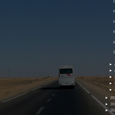
C
F
N
P
i
S
►
►
►
►
►
►
20
►
20
►
20