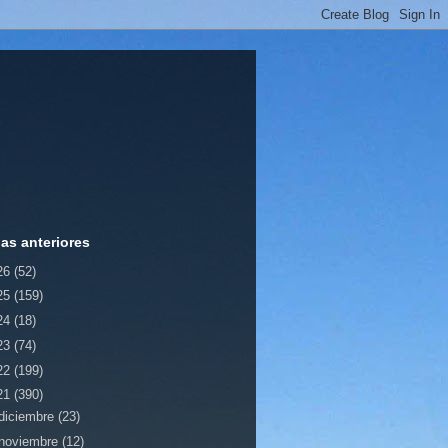
ias anteriores
26
(52)
25
(159)
24
(18)
23
(74)
22
(199)
21
(390)
diciembre
(23)
noviembre
(12)