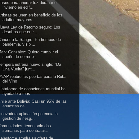
asos para ahorrar luz durante el
invierno en edif...
rtistas se unen en beneficio de los
adultos mayores
ueva Ley de Retorno seguro: Los
desafíos que enfr...
áncer a la Sangre: En tiempos de
pandemia, visibi...
ark González: Quiero cumplir el
sueño de correr e...
émpera estrena nuevo single: "Da
Una Vuelta" junt...
NAP reabre las puertas para la Ruta
del Vino
lataforma de donaciones mundial ha
ayudado a más ...
hile ante Bolivia: Casi un 95% de las
apuestas da...
nnovadora aplicación potencia la
gestión de riesg...
omunidades tienen sólo dos
semanas para contratar...
alesforce amplía su oferta de