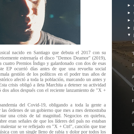
►
►
►
►
▼
¿
usical nacido en Santiago que debuta el 2017 con su
“
eriormente estrenaría el disco "Demos Deamor" (2019),
a cuatro Premios Índigo y galardonado con dos de esas
F
ste EP ocurrió días antes de que una revuelta social
ala gestión de los políticos en el poder tras años de
A
stórico afectó a toda la población, marcando un antes y
ta crisis obligó a ileta Marchita a detener su actividad
U
ivó dos años después con el reciente lanzamiento de "X +
F
 pandemia del Covid-19, obligando a toda la gente a
ir las órdenes de un gobierno que mes a mes demostraba
ntar una crisis de tal magnitud. Negocios en quiebra,
bre eran señales de que los líderes del país no estaban
W
malestar se ve reflejado en "X + Ctrl", canción que trae
úsica con un single lleno de rabia y dolor por todos los