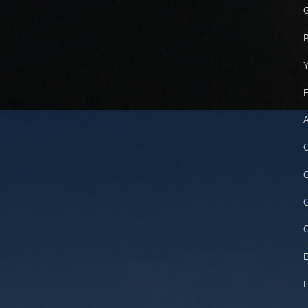
G
P
Y
E
A
C
C
C
C
E
L