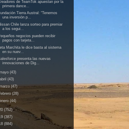
readores de TeamTok apuestan por la
primera dance...
undación Tierra Austral: “Tenemos
una inversión p...
issan Chile lanza sorteo para premiar
a los segui...
equeños negocios pueden recibir
pagos con tarjeta...
leta Marchita le dice basta al sistema
en su nuev...
alesforce presenta las nuevas
innovaciones de Dig...
mayo
(43)
abril
(43)
marzo
(47)
febrero
(28)
enero
(44)
20
(752)
19
(387)
18
(884)