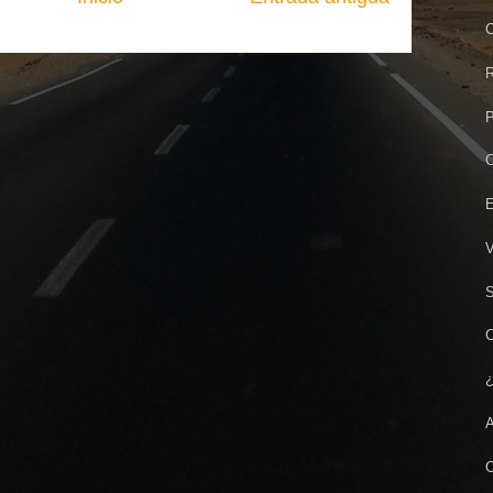
C
R
P
C
E
V
S
C
¿
A