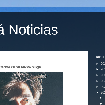
 Noticias
Notic
►
20
 sistema en su nuevo single
►
20
►
20
►
20
►
20
▼
20
►
►