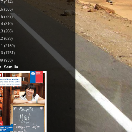
17
(914)
16
(365)
15
(787)
14
(310)
13
(208)
12
(629)
11
(2159)
10
(1751)
09
(933)
al Semilla