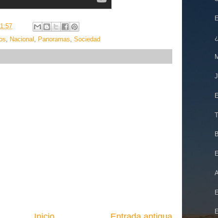
E
1:57
¿
os
,
Nacional
,
Panoramas
,
Sociedad
M
J
E
T
B
E
A
E
E
Inicio
Entrada antigua