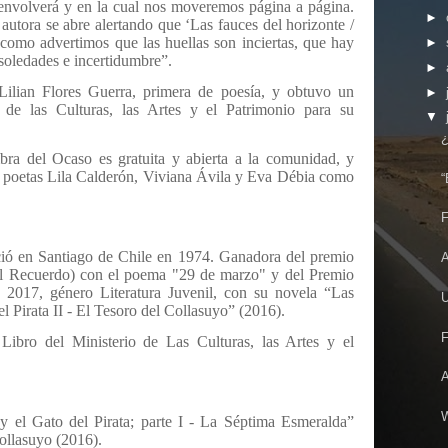
s envolverá y en la cual nos moveremos página a página.
►
utora se abre alertando que ‘Las fauces del horizonte /
como advertimos que las huellas son inciertas, que hay
►
 soledades e incertidumbre”.
►
 Lilian Flores Guerra, primera de poesía, y obtuvo un
►
 de las Culturas, las Artes y el Patrimonio para su
▼
¿
ra del Ocaso es gratuita y abierta a la comunidad, y
as poetas Lila Calderón, Viviana Ávila y Eva Débia como
“
F
nació en Santiago de Chile en 1974. Ganadora del premio
A
el Recuerdo) con el poema "29 de marzo" y del Premio
o 2017, género Literatura Juvenil, con su novela “Las
U
 Pirata II - El Tesoro del Collasuyo” (2016).
F
ibro del Ministerio de Las Culturas, las Artes y el
W
el Gato del Pirata; parte I - La Séptima Esmeralda”
Collasuyo (2016).