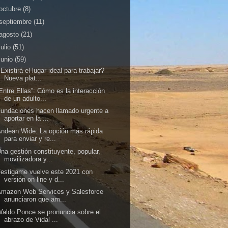
octubre
(8)
septiembre
(11)
agosto
(21)
julio
(51)
junio
(59)
Existirá el lugar ideal para trabajar?
Nueva plat...
Entre Ellas”: Cómo es la interacción
de un adulto...
undaciones hacen llamado urgente a
aportar en la ...
ndean Wide: La opción más rápida
para enviar y re...
na gestión constituyente, popular,
movilizadora y...
estigame vuelve este 2021 con
versión on line y d...
Amazon Web Services y Salesforce
anunciaron que am...
aldo Ponce se pronuncia sobre el
abrazo de Vidal ...