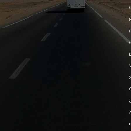
C
R
P
C
E
V
S
C
¿
A