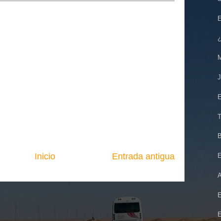
E
¿
M
J
E
T
B
Inicio
Entrada antigua
E
A
E
E