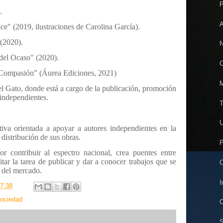
P
.
A
ce" (2019, ilustraciones de Carolina García).
(2020).
N
del Ocaso" (2020).
C
“Compasión” (Áurea Ediciones, 2021)
M
l Gato, donde está a cargo de la publicación, promoción
 independientes.
T
U
tiva orientada a apoyar a autores independientes en la
distribución de sus obras.
P
r contribuir al espectro nacional, crea puentes entre
litar la tarea de publicar y dar a conocer trabajos que se
C
 del mercado.
I
7:38
ociedad
C
S