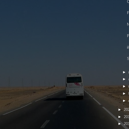
C
F
N
P
i
S
►
►
►
►
►
►
20
►
20
►
20