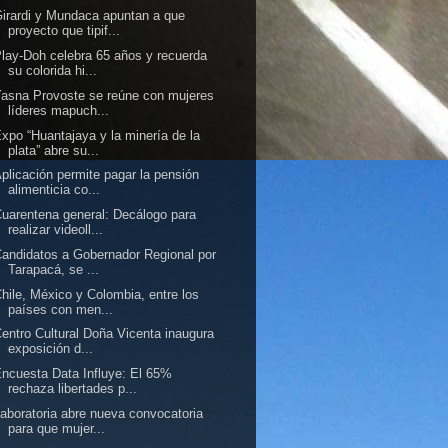
irardi y Mundaca apuntan a que
proyecto que tipif...
lay-Doh celebra 65 años y recuerda
su colorida hi...
asna Provoste se reúne con mujeres
líderes mapuch...
xpo “Huantajaya y la minería de la
plata” abre su...
plicación permite pagar la pensión
alimenticia co...
uarentena general: Decálogo para
realizar videoll...
andidatos a Gobernador Regional por
Tarapacá, se ...
hile, México y Colombia, entre los
países con men...
entro Cultural Doña Vicenta inaugura
exposición d...
ncuesta Data Influye: El 65%
rechaza libertades p...
aboratoria abre nueva convocatoria
para que mujer...