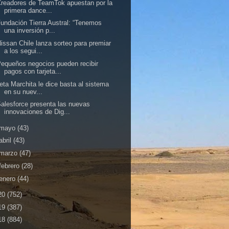
readores de TeamTok apuestan por la
primera dance...
undación Tierra Austral: “Tenemos
una inversión p...
issan Chile lanza sorteo para premiar
a los segui...
equeños negocios pueden recibir
pagos con tarjeta...
leta Marchita le dice basta al sistema
en su nuev...
alesforce presenta las nuevas
innovaciones de Dig...
mayo
(43)
abril
(43)
marzo
(47)
febrero
(28)
enero
(44)
20
(752)
19
(387)
18
(884)