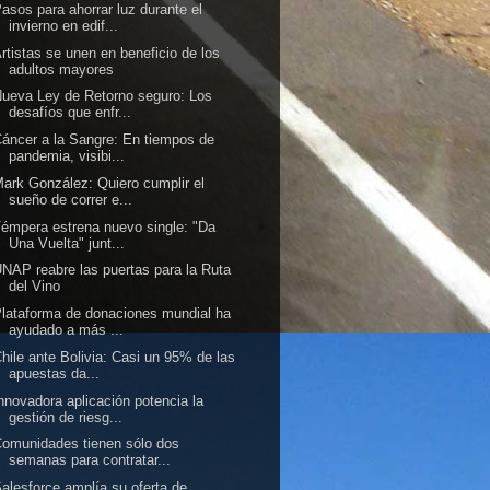
asos para ahorrar luz durante el
invierno en edif...
rtistas se unen en beneficio de los
adultos mayores
ueva Ley de Retorno seguro: Los
desafíos que enfr...
áncer a la Sangre: En tiempos de
pandemia, visibi...
ark González: Quiero cumplir el
sueño de correr e...
émpera estrena nuevo single: "Da
Una Vuelta" junt...
NAP reabre las puertas para la Ruta
del Vino
lataforma de donaciones mundial ha
ayudado a más ...
hile ante Bolivia: Casi un 95% de las
apuestas da...
nnovadora aplicación potencia la
gestión de riesg...
omunidades tienen sólo dos
semanas para contratar...
alesforce amplía su oferta de