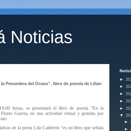
 Noticias
Notic
►
20
la Penumbra del Ocaso”, libro de poesía de Lilian
►
20
►
20
►
20
19.00 horas, se presentará el libro de poesía “En la
►
20
lores Guerra, en una actividad virtual y gratuita por
▼
20
ato.
►
abras de la poeta Lila Calderón “es un libro que señala
►