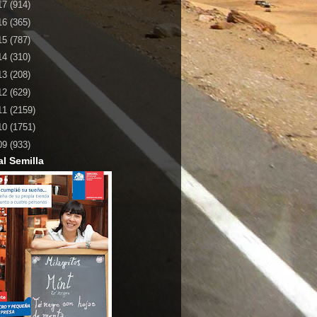
17
(914)
16
(365)
15
(787)
14
(310)
13
(208)
12
(629)
11
(2159)
10
(1751)
09
(933)
al Semilla