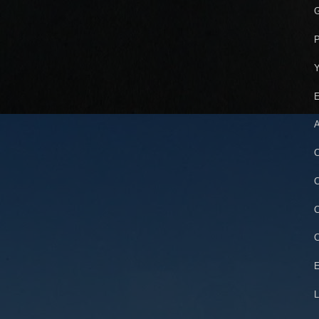
G
P
Y
E
A
C
C
C
C
E
L