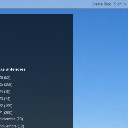
ias anteriores
26
(52)
25
(159)
24
(18)
23
(74)
22
(199)
21
(390)
diciembre
(23)
noviembre
(12)