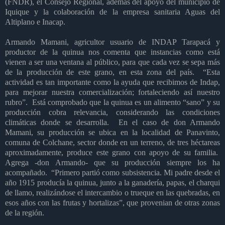
(FNDR), el Consejo Regional, además del apoyo del municipio de
Iquique y la colaboración de la empresa sanitaria Aguas del
Altiplano e Inacap.
Armando Mamani, agricultor usuario de INDAP Tarapacá y
productor de la quinua nos comenta que instancias como está
vienen a ser una ventana al público, para que cada vez se sepa más
de la producción de este grano, en esta zona del país.
“Esta
actividad es tan importante como la ayuda que recibimos de Indap,
para mejorar nuestra comercialización; fortaleciendo así nuestro
rubro”.
Está comprobado que la quinua es un alimento “sano” y su
producción cobra relevancia, considerando las condiciones
climáticas donde se desarrolla.
En el caso de don Armando
Mamani, su producción se ubica en la localidad de Panavinto,
comuna de Colchane, sector donde en un terreno, de tres héctareas
aproximadamente, produce este grano con apoyo de su familia.
Agrega -don Armando- que su producción siempre los ha
acompañado.
“Primero partió como subsistencia. Mi padre desde el
año 1915 producía la quinua, junto a la ganadería, papas, el charqui
de llamo, realizándose el intercambio o trueque en las quebradas, en
esos años con las frutas y hortalizas”, que provenian de otras zonas
de la región.