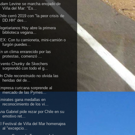
dam Levine se marcha enojado de
Viña del Mar: "Es...
hile cerró 2019 con "la peor crisis de
DD.HH" des...
egetarianos Hoy abre la primera
biblioteca vegana...
EX: Con tu camioneta, mini-camión o
furgón puedes...
n un clima enrarecido por las
protestas, comenzó ...
Evento Chunky de Skechers
sorprendió con todo el g...
n Chile reconstruido no olvida las
heridas del de...
mpresa curicana sorprende al
mercado de las Pymes...
mirates gana medallas en
reconocimiento de los vi...
na Gabriel pide rezar por Chile en su
emotivo ret...
l Festival de Viña del Mar homenajea
al "excepcio...