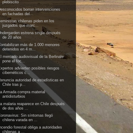
plebiscito
esconocidos borran intervenciones
en fachadas del...
eministas chilenas piden en los
juzgados que marc...
ndergarden estrena single después
de 20 años
ontabilizan más de 1.000 menores
detenidos en 4 m...
l mercado audiovisual de la Berlinale
pone el foc...
xpertos advierten posibles riesgos
cibernéticos c...
enuncia autoridad de estadísticas en
Chile tras p...
a Armada compra material
antidisturbios
a malaria reaparece en Chile después
de dos años ...
oronavirus: Sin síntomas llegó
chilena varada en ...
ncendio forestal obliga a autoridades
chilenas a ...