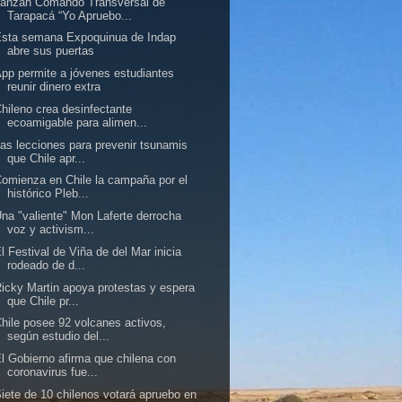
Lanzan Comando Transversal de
Tarapacá “Yo Apruebo...
Esta semana Expoquinua de Indap
abre sus puertas
pp permite a jóvenes estudiantes
reunir dinero extra
hileno crea desinfectante
ecoamigable para alimen...
as lecciones para prevenir tsunamis
que Chile apr...
omienza en Chile la campaña por el
histórico Pleb...
na "valiente" Mon Laferte derrocha
voz y activism...
l Festival de Viña de del Mar inicia
rodeado de d...
icky Martin apoya protestas y espera
que Chile pr...
hile posee 92 volcanes activos,
según estudio del...
l Gobierno afirma que chilena con
coronavirus fue...
iete de 10 chilenos votará apruebo en