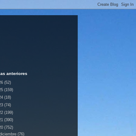
ias anteriores
26
(52)
25
(159)
24
(18)
23
(74)
22
(199)
21
(390)
20
(752)
diciembre
(76)