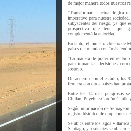
de mejor manera todos nuestros re
"Transformar la actual lógica r
imperativo para nuestra sociedad. 
subyacentes del riesgo, ya que es
prospectiva que tener que gas
complementó la autoridad.
En tanto, el ministro chileno de M
países del mundo con "más fenóme
"La manera de poder enfrentarlo 
para tomar las decisiones corre
sostuvo.
De acuerdo con el estudio, los 92
frontera con otros países han pro
Entre los 14 más peligrosos se
Chillán, Puyehue-Cordón Caulle y 
Según información de Sernageomin
registro histórico de erupciones d
Se ubica entre los lagos Villarrica
Santiago, y a sus pies se ubican c