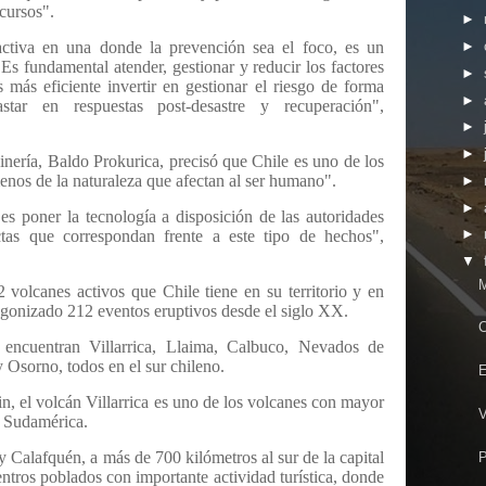
cursos".
►
eactiva en una donde la prevención sea el foco, es un
►
Es fundamental atender, gestionar y reducir los factores
►
 más eficiente invertir en gestionar el riesgo de forma
►
tar en respuestas post-desastre y recuperación",
►
►
inería, Baldo Prokurica, precisó que Chile es uno de los
nos de la naturaleza que afectan al ser humano".
►
►
es poner la tecnología a disposición de las autoridades
►
ctas que correspondan frente a este tipo de hechos",
▼
M
 volcanes activos que Chile tiene en su territorio y en
tagonizado 212 eventos eruptivos desde el siglo XX.
C
 encuentran Villarrica, Llaima, Calbuco, Nevados de
Osorno, todos en el sur chileno.
E
, el volcán Villarrica es uno de los volcanes con mayor
V
e Sudamérica.
 y Calafquén, a más de 700 kilómetros al sur de la capital
P
entros poblados con importante actividad turística, donde