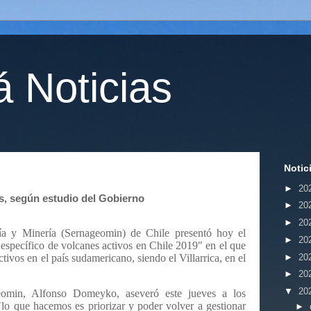
 Noticias
Notic
►
20
s, según estudio del Gobierno
►
20
►
20
ía y Minería (Sernageomin) de Chile presentó hoy el
►
20
específico de volcanes activos en Chile 2019" en el que
►
20
ivos en el país sudamericano, siendo el Villarrica, en el
►
20
▼
20
geomin, Alfonso Domeyko, aseveró este jueves a los
"lo que hacemos es priorizar y poder volver a gestionar
►