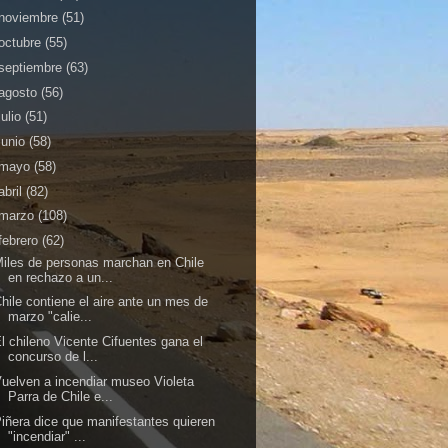
noviembre
(51)
octubre
(55)
septiembre
(63)
agosto
(56)
julio
(51)
junio
(58)
mayo
(58)
abril
(82)
marzo
(108)
febrero
(62)
iles de personas marchan en Chile
en rechazo a un...
hile contiene el aire ante un mes de
marzo "calie...
l chileno Vicente Cifuentes gana el
concurso de l...
uelven a incendiar museo Violeta
Parra de Chile e...
iñera dice que manifestantes quieren
"incendiar" ...