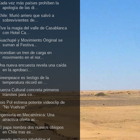
ada vez más países prohíben la
apología de las di...
hile: Murió arriero que salvó a
sobrevivientes de...
ive la magia del valle de Casablanca
con Hotel Ca...
uachupé y Movimiento Original se
suman al Festiva...
ncendian un tren de carga en
movimiento en el nor...
na nueva encuesta revela una caída
en la aprobaci...
reenpeace es testigo de la
temperatura récord en ...
uerza Cultural concreta primeros
trámites para co...
ois Pol estrena potente videoclip de
"No Vuelvas"
ngeniería en Mecatrónica: Una
atractiva oferta ac...
l papa nombra dos nuevos obispos
en Chile tras ex...
enado rechaza inhabilitar al