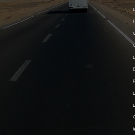
D
F
U
C
E
E
R
L
L
C
I