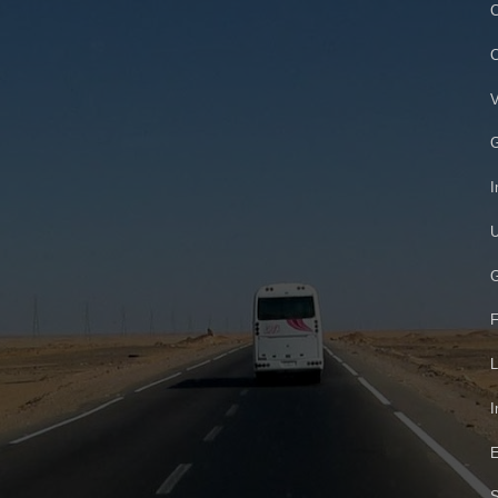
C
C
V
G
I
U
G
F
L
I
E
S