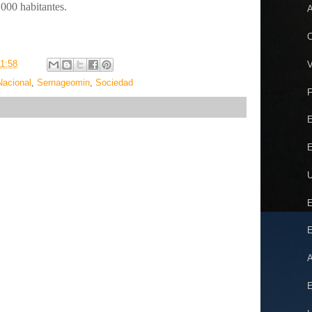
.000 habitantes.
A
C
1:58
V
Nacional
,
Sernageomin
,
Sociedad
F
E
U
E
E
A
E