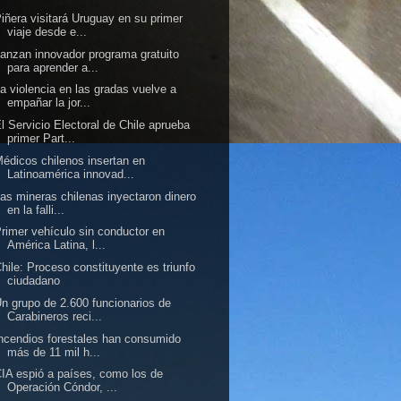
iñera visitará Uruguay en su primer
viaje desde e...
anzan innovador programa gratuito
para aprender a...
a violencia en las gradas vuelve a
empañar la jor...
l Servicio Electoral de Chile aprueba
primer Part...
édicos chilenos insertan en
Latinoamérica innovad...
as mineras chilenas inyectaron dinero
en la falli...
rimer vehículo sin conductor en
América Latina, l...
hile: Proceso constituyente es triunfo
ciudadano
n grupo de 2.600 funcionarios de
Carabineros reci...
ncendios forestales han consumido
más de 11 mil h...
IA espió a países, como los de
Operación Cóndor, ...