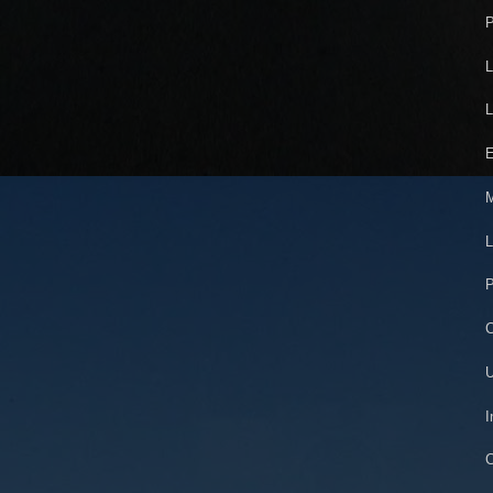
P
L
L
E
M
L
P
C
U
I
C