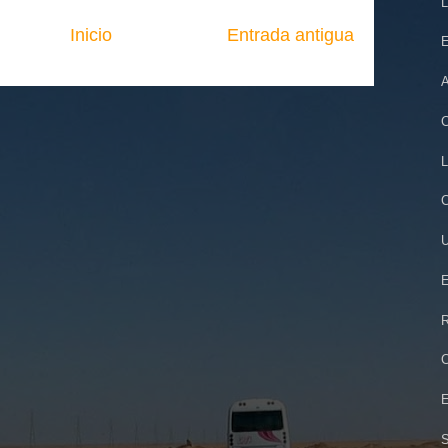
Inicio
Entrada antigua
A
C
L
C
U
E
R
C
E
S