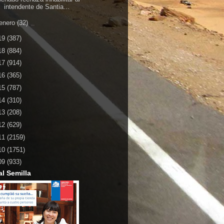
intendente de Santia...
enero
(32)
19
(387)
18
(884)
17
(914)
16
(365)
15
(787)
14
(310)
13
(208)
12
(629)
11
(2159)
10
(1751)
09
(933)
al Semilla