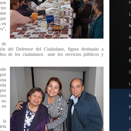
son
H
ctor
atar
L
 que
s en
M
es”,
I
 de
ión del Defensor del Ciudadano, figura destinado a
R
chos de los ciudadanos
ante los servicios públicos y
E
endo
C
 por
una
L
eda
 por
ros
M
 no
s en
P
O
 la
ela