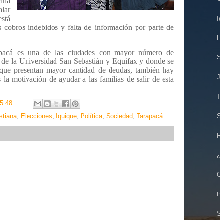
ina
lar
está
I
os cobros indebidos y falta de información por parte de
L
pacá es una de las ciudades con mayor número de
S
 de la Universidad San Sebastián y Equifax y donde se
 que presentan mayor cantidad de deudas, también hay
J
 la motivación de ayudar a las familias de salir de esta
T
5:48
S
stiana
,
Elecciones
,
Iquique
,
Política
,
Sociedad
,
Tarapacá
R
¿
O
P
S