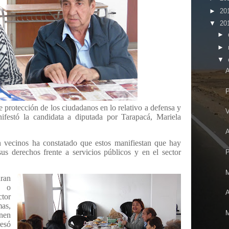
►
20
▼
20
►
►
▼
A
P
 protección de los ciudadanos en lo relativo a defensa y
V
ifestó la candidata a diputada por Tarapacá, Mariela
A
 vecinos ha constatado que estos manifiestan que hay
sus derechos frente a servicios públicos y en el sector
M
ran
n o
A
tor
as,
M
enen
esó