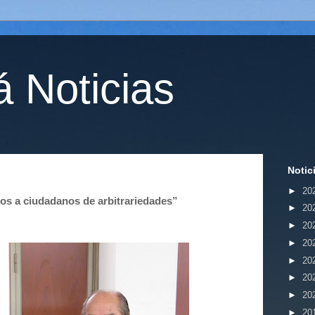
 Noticias
Notic
►
20
os a ciudadanos de arbitrariedades”
►
20
►
20
►
20
►
20
►
20
►
20
►
20