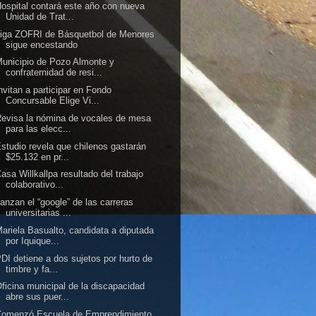
ospital contará este año con nueva
Unidad de Trat...
iga ZOFRI de Básquetbol de Menores
sigue encestando
unicipio de Pozo Almonte y
confraternidad de resi...
nvitan a participar en Fondo
Concursable Elige Vi...
evisa la nómina de vocales de mesa
para las elecc...
studio revela que chilenos gastarán
$25.132 en pr...
asa Willkallpa resultado del trabajo
colaborativo...
anzan el “google” de las carreras
universitarias ...
ariela Basualto, candidata a diputada
por Iquique...
DI detiene a dos sujetos por hurto de
timbre y fa...
ficina municipal de la discapacidad
abre sus puer...
Comenzó Escuela de Emprendimiento