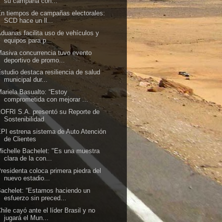
su campaña con...
n tiempos de campañas electorales:
SCD hace un ll...
duanas facilita uso de vehículos y
equipos para p...
asiva concurrencia tuvo evento
deportivo de promo...
studio destaca resiliencia de salud
municipal dur...
ariela Basualto: “Estoy
comprometida con mejorar ...
OFRI S.A. presentó su Reporte de
Sostenibilidad
PI estrena sistema de Auto Atención
de Clientes
ichelle Bachelet: "Es una muestra
clara de la con...
residenta coloca primera piedra del
nuevo estadio...
achelet: “Estamos haciendo un
esfuerzo sin preced...
hile cayó ante el líder Brasil y no
jugará el Mun...