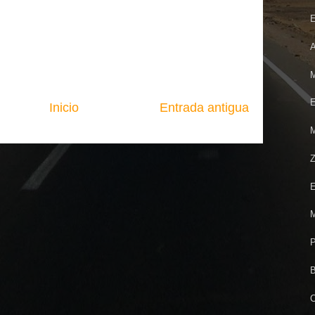
E
A
M
E
Inicio
Entrada antigua
M
Z
E
M
P
B
C