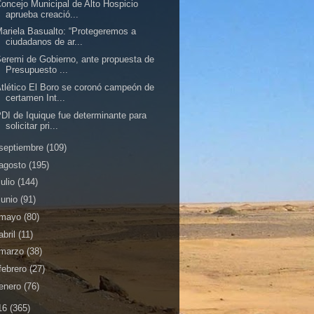
oncejo Municipal de Alto Hospicio
aprueba creació...
ariela Basualto: “Protegeremos a
ciudadanos de ar...
eremi de Gobierno, ante propuesta de
Presupuesto ...
tlético El Boro se coronó campeón de
certamen Int...
DI de Iquique fue determinante para
solicitar pri...
septiembre
(109)
agosto
(195)
julio
(144)
junio
(91)
mayo
(80)
abril
(11)
marzo
(38)
febrero
(27)
enero
(76)
16
(365)