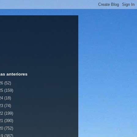
ias anteriores
26
(52)
25
(159)
24
(18)
23
(74)
22
(199)
21
(390)
20
(752)
19
(387)