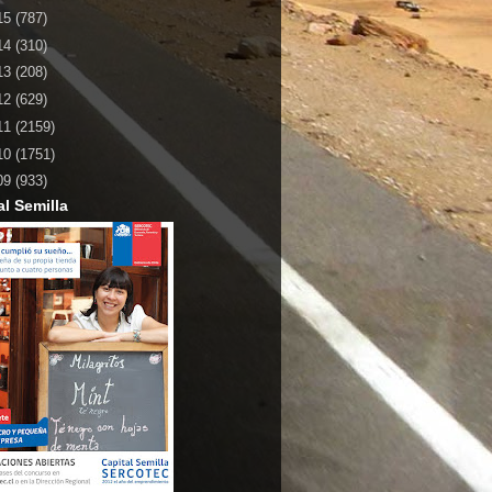
15
(787)
14
(310)
13
(208)
12
(629)
11
(2159)
10
(1751)
09
(933)
al Semilla