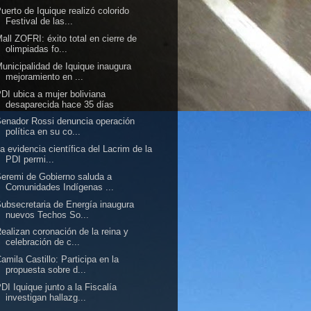
uerto de Iquique realizó colorido
Festival de las...
all ZOFRI: éxito total en cierre de
olimpiadas fo...
unicipalidad de Iquique inaugura
mejoramiento en ...
DI ubica a mujer boliviana
desaparecida hace 35 días
enador Rossi denuncia operación
política en su co...
a evidencia científica del Lacrim de la
PDI permi...
eremi de Gobierno saluda a
Comunidades Indígenas ...
ubsecretaria de Energía inaugura
nuevos Techos So...
ealizan coronación de la reina y
celebración de c...
amila Castillo: Participa en la
propuesta sobre d...
DI Iquique junto a la Fiscalía
investigan hallazg...