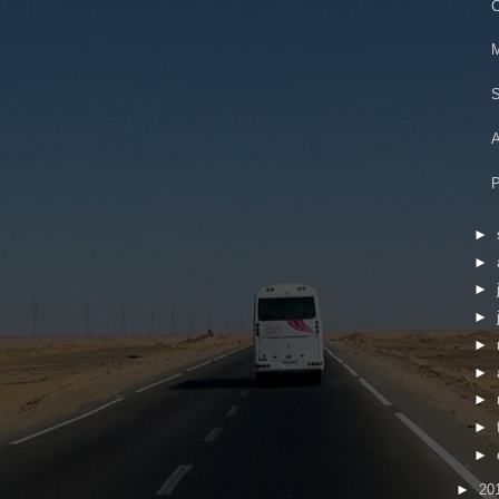
C
M
S
A
P
►
►
►
►
►
►
►
►
►
►
20