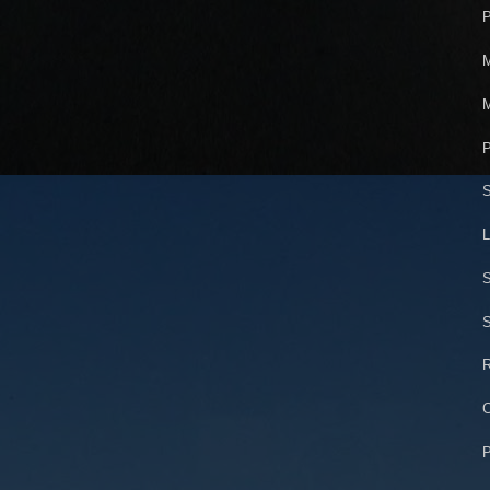
P
M
M
P
S
L
S
S
R
C
P