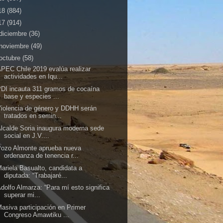
18
(884)
17
(914)
diciembre
(36)
noviembre
(49)
octubre
(58)
PEC Chile 2019 evalúa realizar
actividades en Iqu...
DI incauta 311 gramos de cocaína
base y especies ...
iolencia de género y DDHH serán
tratados en semin...
lcalde Soria inaugura moderna sede
social en J.V....
Pozo Almonte aprueba nueva
ordenanza de tenencia r...
ariela Basualto, candidata a
diputada: “Trabajaré...
dolfo Almarza: “Para mí esto significa
superar mi...
asiva participación en Primer
Congreso Amawtiku ...