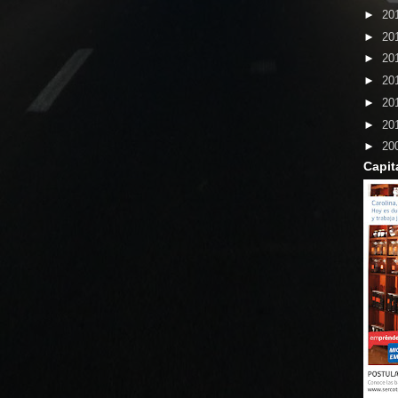
►
20
►
20
►
20
►
20
►
20
►
20
►
20
Capit