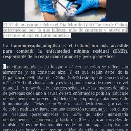
El 31 de marzo se celebra el Día Mundial del Cáncer de Colon,
enfermedad por la que fallecen más de cuarenta y nueve mil
personas al año en Latinoamérica.
La inmunoterapia adoptiva es el tratamiento más accesible
para combatir la enfermedad mínima residual (EMR),
responsable de la reaparición tumoral y peor pronóstico.
L
as cifras mundiales en lo que a cáncer de colon se refiere son
alarmantes y en constante alza. Y es que según datos de la
Organización Mundial de la Salud (OMS) este tipo de cáncer cobra
más de 700 mil vidas al año y es la segunda causa de muerte a nivel
mundial.
A pesar de ello, expertos señalan que las muertes de miles
de personas cada año a causa de esta enfermedad podrían reducirse
notablemente con prevención, detección temprana y tratamientos de
inmunoterapia.
“Más de un 90% de los fallecimientos por cáncer
de colon podrían evitarse con una detección temprana y;
con el uso
de vacunas personalizadas un 60% de ellos aumentaría
notablemente su sobrevida y hasta un 30% alcanzaría niveles de
remisión. Y es que los tratamientos de inmunoterapia adoptiva son
capaces de brindar una mayor calidad de vida a los pacientes y