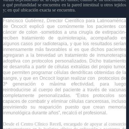
a qué profundidad se encuentra en la pared intestinal u otros tejidos
y; en qué ubicación exacta se encuentra.
Francisco Gutiérrez, Director Científico para Latinoamérica
de Oncocit explicó que comúnmente los pacientes con
cáncer de colon -sometidos a una cirugía de extirpación-
reciben tratamiento de quimioterapia, acompañado en
algunos casos por radioterapia, y que los resultados serían
inmensamente más favorables si es que dichos pacientes
agregaran a la brevedad un tratamiento de inmunoterapia
adoptiva con protocolos personalizados. Dicho tratamiento
se desarrolla a partir de células extraídas del propio tumor,
que permiten programar células dendríticas obtenidas de la
sangre, y que en Oncocit logran realizar con
protocolos de
3ª generación o máxima efectividad
, para luego
reintroducirse al cuerpo del paciente a través de vacunas
completamente personalizadas. “Estos protocolos son
capaces de combatir y eliminar células cancerosas, incluso
previniendo su reaparición puesto que crean memoria
inmunológica durante años”, recalcó el profesional.
Desde el Centro Clínico Recell, encargado de apoyar al consorcio