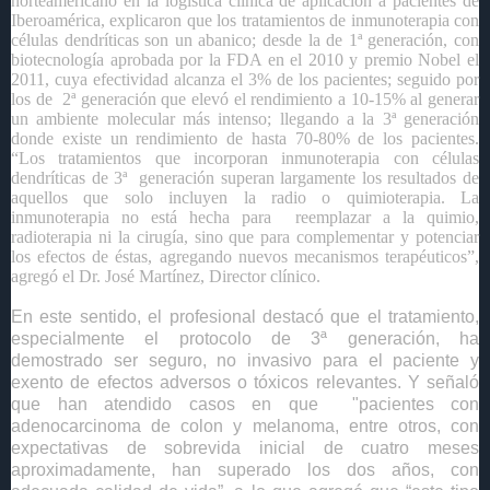
norteamericano en la logística cl
ínica de aplicación a pacientes de
Iberoamérica, explicaron que los tratamientos de inmunoterapia con
células dendríticas son un abanico; desde la de 1ª generación, con
biotecnología aprobada por la FDA en el 2010 y premio Nobel el
2011, cuya efectividad alcanza el 3% de los pacientes; seguido por
los de
2ª generación que elevó el rendimiento a 10-15% al generar
un ambiente molecular más intenso; llegando a la 3ª generación
donde existe un rendimiento de hasta 70-80% de los pacientes.
“Los tratamientos que incorporan inmunoterapia con células
dendríticas de 3ª
generación superan largamente los resultados de
aquellos que solo incluyen la radio o quimioterapia. La
inmunoterapia no está hecha para
reemplazar a la quimio,
radioterapia ni la cirugía, sino que para complementar y potenciar
los efectos de éstas, agregando nuevos mecanismos terapéuticos”,
agregó el Dr.
José Martínez, Director clínico.
En este sentido, el profesional destacó que el tratamiento,
especialmente el protocolo de
3ª
generación, ha
demostrado ser seguro, no invasivo para el paciente y
exento de efectos adversos o tóxicos relevantes. Y señaló
que han atendido casos en que
"pacientes con
adenocarcinoma de colon y melanoma, entre otros, con
expectativas de sobrevida inicial de cuatro meses
aproximadamente, han superado los dos años, con