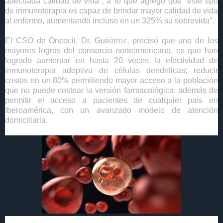
adecuada calidad de vida”, a lo que agregó que “este tipo
de inmunoterapia es capaz de brindar mayor calidad de vida
al enfermo, aumentando incluso en un 325% su sobrevida".
El CSO de Oncocit, Dr. Gutiérrez, precisó que uno de los
mayores logros del consorcio norteamericano, es que han
logrado aumentar en hasta 20 veces la efectividad de
inmunoterapia adoptiva de células dendríticas; r
educir
costos en un 80% permitiendo mayor acceso a la población
que no puede costear la
versión farmacológica; además de
permitir el acceso a pacientes de cualquier país en
Iberoamérica, con un avanzado modelo de atención
domiciliaria.