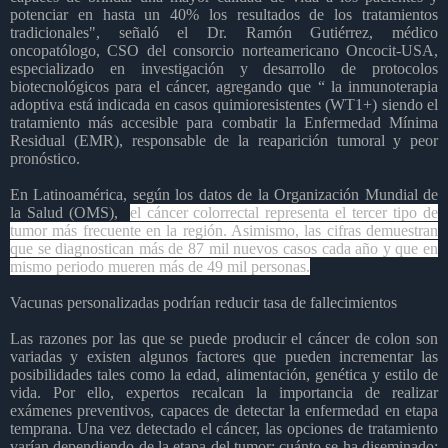
potenciar en hasta un 40% los resultados de los tratamientos
tradicionales", s
eñaló el Dr. Ramón Gutiérrez, médico
oncopatólogo, CSO del consorcio norteamericano Oncocit-USA,
especializado en investigación y desarrollo de protocolos
biotecnológicos para el cáncer, agregando que “ la inmunoterapia
adoptiva está indicada en casos quimioresistentes (WT1+) siendo el
tratamiento más accesible para combatir la Enfermedad Mínima
Residual (EMR), responsable de la reaparición tumoral y peor
pronóstico.
En Latinoamérica, según los datos de la Organización Mundial de
la Salud (OMS),
el cáncer colorrectal representa el tercer tipo de
tumor más frecuente en la región. Asimismo, las cifras demuestran
que se diagnostican más de 87 mil nuevos casos cada año y que en
mismo periodo mueren más de 49 mil personas.
Vacunas personalizadas podrían reducir tasa de fallecimientos
Las razones por las que se puede producir el cáncer de colon son
variadas y existen algunos factores que pueden incrementar las
posibilidades tales como la edad, alimentación, genética y estilo de
vida. Por ello, expertos recalcan la importancia de realizar
exámenes preventivos, capaces de detectar la enfermedad en etapa
temprana. Una vez detectado el cáncer, las opciones de tratamiento
varían dependiendo de la etapa del tumor; cuánto se ha diseminado;