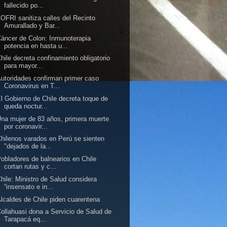
fallecido po...
OFRI sanitiza calles del Recinto
Amurallado y Bar...
áncer de Colon: Inmunoterapia
potencia en hasta u...
hile decreta confinamiento obligatorio
para mayor...
utoridades confirman primer caso
Coronavirus en T...
l Gobierno de Chile decreta toque de
queda noctur...
na mujer de 83 años, primera muerte
por coronavir...
hilenos varados en Perú se sienten
"dejados de la...
obladores de balnearios en Chile
cortan rutas y c...
hile: Ministro de Salud considera
“insensato e in...
lcaldes de Chile piden cuarentena
ollahuasi dona a Servicio de Salud de
Tarapacá eq...