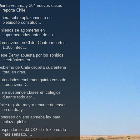
uinta víctima y 304 nuevos casos
reporta Chile
iñera sobre aplazamiento del
plebiscito constituc...
hilenos se aglomeran en
supermercados antes de cu...
oronavirus en Chile: Cuatro muertos,
1.306 infect...
epe Derby apuesta por los sonidos
electrónicos en...
obierno de Chile decreta cuarentena
total en gran...
utoridades confirman quinto caso de
coronavirus C...
hile suspende clases en colegios
durante todo abr...
hile registra mayor repunte de casos
en un día y ...
ongreso chileno aprueba ley para
aplazar plebisci...
uspender los JJ.OO. de Tokio era lo
más sensato, ...