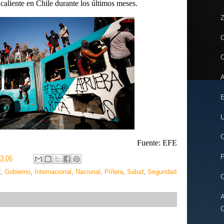
 caliente en Chile durante los últimos meses.
Z
C
C
A
E
U
C
Fuente: EFE
P
3:06
H
,
Gobierno
,
Internacional
,
Nacional
,
Piñera
,
Salud
,
Seguridad
C
A
C