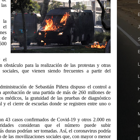
E
 las
E
 la
 el
J
rnes
 de
S
500
E
r el
L
n obstáculo para la realización de las protestas y otras
 sociales, que vienen siendo frecuentes a partir del
L
dministración de Sebastián Piñera dispuso el control a
H
 la aprobación de una partida de más de 260 millones de
s médicos, la gratuidad de las pruebas de diagnóstico
A
al y el cierre de escuelas donde se registren entre uno o
M
on 43 casos confirmados de Covid-19 y otros 2.000 en
oridades consideran que el número puede subir
I
s duras podrían ser tomadas. Así, el coronavirus podría
go de las movilizaciones sociales que, con mayor o menor
E