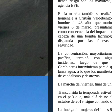
tienen riesgo son los mayores”, 
agencia EFE.
En la marcha también se realiz
homenaje a Cristián Valdebenito
hombre de 48 años que murió
viernes 6 de marzo, presuntame
como consecuencia del impacto e
cabeza de una bomba lacrimóg
disparada por las fuerzas
seguridad.
La concentración, mayoritariam
pacífica, terminó con algu
incidentes, luego de que 
Carabineros intervinieran para di
lanza-agua, a lo que los manifest
de vandalismo y destrozos.
La marcha del viernes, final de u
Transcurrida la temporada estival 
en el país que, más allá de no a
octubre de 2019, sigue contando c
La huelga de mujeres del lunes 