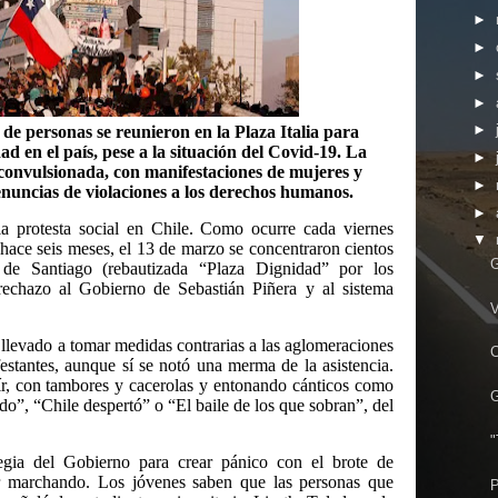
►
►
►
►
►
de personas se reunieron en la Plaza Italia para
d en el país, pese a la situación del Covid-19. La
►
convulsionada, con manifestaciones de mujeres y
►
nuncias de violaciones a los derechos humanos.
►
la protesta social en Chile. Como ocurre cada viernes
▼
al hace seis meses, el 13 de marzo se concentraron cientos
G
 de Santiago (rebautizada “Plaza Dignidad” por los
 rechazo al Gobierno de Sebastián Piñera y al sistema
V
llevado a tomar medidas contrarias a las aglomeraciones
C
estantes, aunque sí se notó una merma de la asistencia.
oír, con tambores y cacerolas y entonando cánticos como
G
o”, “Chile despertó” o “El baile de los que sobran”, del
"
egia del Gobierno para crear pánico con el brote de
ir marchando. Los jóvenes saben que las personas que
P