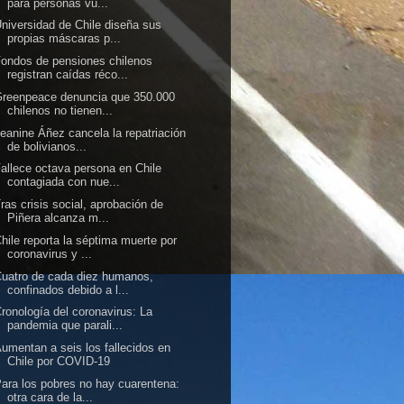
para personas vu...
niversidad de Chile diseña sus
propias máscaras p...
ondos de pensiones chilenos
registran caídas réco...
reenpeace denuncia que 350.000
chilenos no tienen...
eanine Áñez cancela la repatriación
de bolivianos...
allece octava persona en Chile
contagiada con nue...
ras crisis social, aprobación de
Piñera alcanza m...
hile reporta la séptima muerte por
coronavirus y ...
uatro de cada diez humanos,
confinados debido a l...
ronología del coronavirus: La
pandemia que parali...
umentan a seis los fallecidos en
Chile por COVID-19
ara los pobres no hay cuarentena:
otra cara de la...