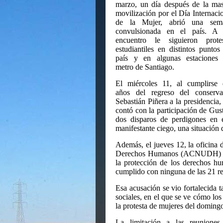
marzo, un día después de la ma
movilización por el Día Internaci
de la Mujer, abrió una sem
convulsionada en el país. A 
encuentro le siguieron protes
estudiantiles en distintos puntos
país y en algunas estaciones 
metro de Santiago.
El miércoles 11, al cumplirse 
años del regreso del conserva
Sebastián Piñera a la presidencia,
contó con la participación de Gust
dos disparos de perdigones en 
manifestante ciego, una situación qu
Además, el jueves 12, la oficina
Derechos Humanos (ACNUDH) den
la protección de los derechos h
cumplido con ninguna de las 21 re
Esa acusación se vio fortalecida t
sociales, en el que se ve cómo l
la protesta de mujeres del doming
La limitación a las reuniones