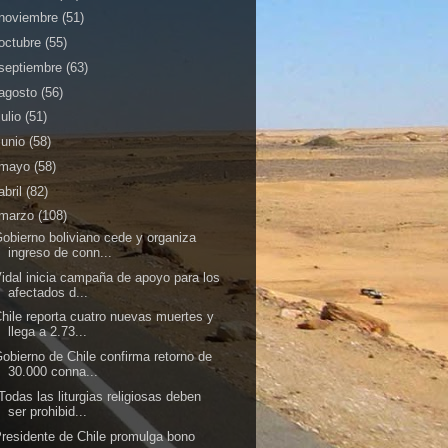
noviembre
(51)
octubre
(55)
septiembre
(63)
agosto
(56)
julio
(51)
junio
(58)
mayo
(58)
abril
(82)
marzo
(108)
obierno boliviano cede y organiza
ingreso de conn...
idal inicia campaña de apoyo para los
afectados d...
hile reporta cuatro nuevas muertes y
llega a 2.73...
obierno de Chile confirma retorno de
30.000 conna...
Todas las liturgias religiosas deben
ser prohibid...
residente de Chile promulga bono