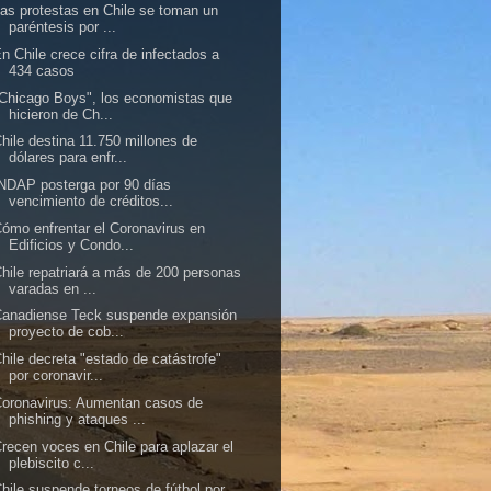
as protestas en Chile se toman un
paréntesis por ...
n Chile crece cifra de infectados a
434 casos
Chicago Boys", los economistas que
hicieron de Ch...
hile destina 11.750 millones de
dólares para enfr...
NDAP posterga por 90 días
vencimiento de créditos...
ómo enfrentar el Coronavirus en
Edificios y Condo...
hile repatriará a más de 200 personas
varadas en ...
Canadiense Teck suspende expansión
proyecto de cob...
hile decreta "estado de catástrofe"
por coronavir...
oronavirus: Aumentan casos de
phishing y ataques ...
recen voces en Chile para aplazar el
plebiscito c...
hile suspende torneos de fútbol por