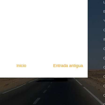
L
E
"
C
I
C
C
Inicio
Entrada antigua
C
C
C
C