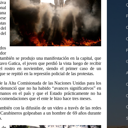
siva
Q
onal
ana
P
ese
tas
C
 del
del
C
dos
P
dor
 también se produjo una manifestación en la capital, que
G
avo Gatica, el joven que perdió la vista luego de recibir
el rostro en noviembre, siendo el primer caso de un
A
e se repitió en la represión policial de las protestas.
 de la Alta Comisionada de las Naciones Unidas para los
C
unció que no ha habido “avances significativos” en
umanos en el país y que el Estado prácticamente no ha
C
comendaciones que el ente le hizo hace tres meses.
C
ambién con la difusión de un video a través de las redes
os Carabineros golpeaban a un hombre de 69 años durante
o.
S
 de