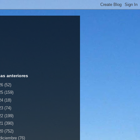
ias anteriores
26
(52)
25
(159)
24
(18)
23
(74)
22
(199)
21
(390)
20
(752)
diciembre
(76)