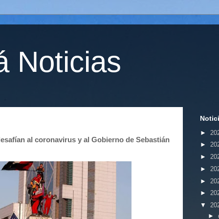
 Noticias
Notic
►
20
esafían al coronavirus y al Gobierno de Sebastián
►
20
►
20
►
20
►
20
►
20
▼
20
►