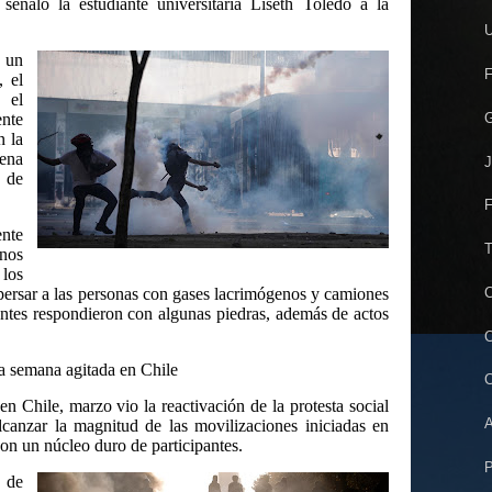
señaló la estudiante universitaria Liseth Toledo a la
U
ó un
F
, el
 el
G
nte
n la
ena
J
 de
F
ente
T
nos
los
C
spersar a las personas con gases lacrimógenos y camiones
antes respondieron con algunas piedras, además de actos
C
na semana agitada en Chile
C
en Chile, marzo vio la reactivación de la protesta social
A
lcanzar la magnitud de las movilizaciones iniciadas en
on un núcleo duro de participantes.
P
9 de