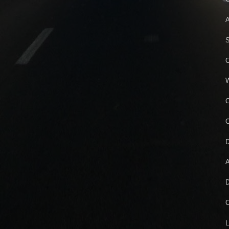
A
S
C
W
C
C
D
A
D
C
L