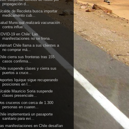
propagación d...
lcalde de Recoleta busca importar
medicamento cub...
alud Municipal realizará vacunación
contra influe...
OVID-19 en Chile: Las
manifestaciones no se frena...
almart Chile llama a sus clientes a
no comprar má...
hile cierra sus fronteras tras 155
casos confirma...
hile suspende clases y cierra sus
puertos a cruce...
eportes Iquique sigue recuperando
posiciones en l...
lcalde Mauricio Soria suspende
clases presenciale...
os cruceros con cerca de 1.300
personas en cuaren...
hile implementará un pasaporte
sanitario para evi...
as manifestaciones en Chile desafían