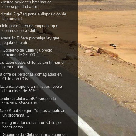
xpertos advierten brechas de
ciberseguridad a raí...
ditorial Zig-Zag pone a disposición de
la comunid...
uicio por crimen de mapuche que
conmocionó a Chil...
ebastián Piñera promulga ley que
regula el teletr...
l Gobierno de Chile fija precio
máximo de 25.000 ...
as autoridades chilenas confirman el
primer caso ...
a cifra de personas contagiadas en
Chile con COVI...
acienda propone a ministros rebaja
de sueldos de 30%
erolínea chilena SKY suspende
vuelos y ofrece sus...
ario Kreutzberger: “Vamos a realizar
un programa ...
nvestigan a funcionaria en Chile por
hacer actos ...
l Gobierno de Chile confirma segundo