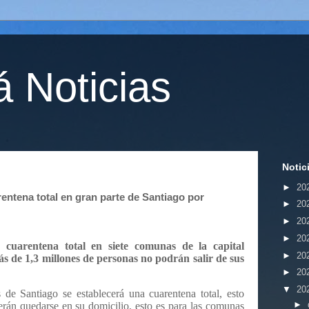
 Noticias
Notic
►
20
entena total en gran parte de Santiago por
►
20
►
20
►
20
 cuarentena total en siete comunas de la capital
►
20
ás de 1,3 millones de personas no podrán salir de sus
►
20
▼
20
de Santiago se establecerá una cuarentena total, esto
►
erán quedarse en su domicilio, esto es para las comunas