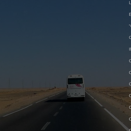
L
E
"
C
I
C
C
C
C
C
C