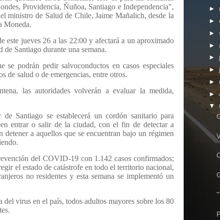
ondes, Providencia, Ñuñoa, Santiago e Independencia",
►
el ministro de Salud de Chile, Jaime Mañalich, desde la
►
La Moneda.
►
e este jueves 26 a las 22:00 y afectará a un aproximado
►
ad de Santiago durante una semana.
►
ue se podrán pedir salvoconductos en casos especiales
►
ios de salud o de emergencias, entre otros.
►
tena, las autoridades volverán a evaluar la medida,
►
▼
r de Santiago se establecerá un cordón sanitario para
G
en entrar o salir de la ciudad, con el fin de detectar a
n detener a aquellos que se encuentran bajo un régimen
V
iendo.
C
 prevención del COVID-19 con 1.142 casos confirmados;
ir el estado de catástrofe en todo el territorio nacional,
G
xtranjeros no residentes y esta semana se implementó un
"
a del virus en el país, todos adultos mayores sobre los 80
tes.
P