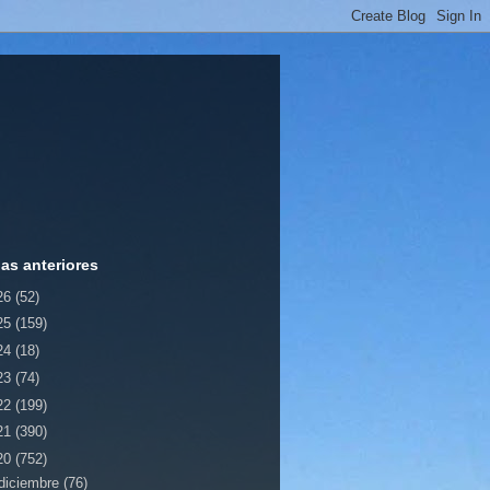
ias anteriores
26
(52)
25
(159)
24
(18)
23
(74)
22
(199)
21
(390)
20
(752)
diciembre
(76)