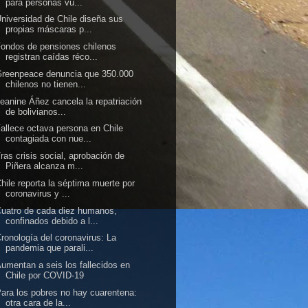
para personas vu...
niversidad de Chile diseña sus
propias máscaras p...
ondos de pensiones chilenos
registran caídas réco...
reenpeace denuncia que 350.000
chilenos no tienen...
eanine Áñez cancela la repatriación
de bolivianos...
allece octava persona en Chile
contagiada con nue...
ras crisis social, aprobación de
Piñera alcanza m...
hile reporta la séptima muerte por
coronavirus y ...
uatro de cada diez humanos,
confinados debido a l...
ronología del coronavirus: La
pandemia que parali...
umentan a seis los fallecidos en
Chile por COVID-19
ara los pobres no hay cuarentena:
otra cara de la...