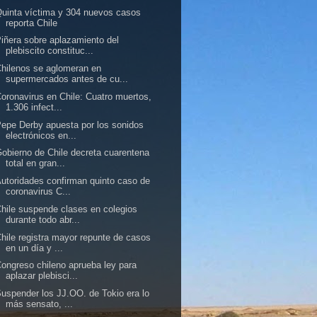
uinta víctima y 304 nuevos casos
reporta Chile
iñera sobre aplazamiento del
plebiscito constituc...
hilenos se aglomeran en
supermercados antes de cu...
oronavirus en Chile: Cuatro muertos,
1.306 infect...
epe Derby apuesta por los sonidos
electrónicos en...
obierno de Chile decreta cuarentena
total en gran...
utoridades confirman quinto caso de
coronavirus C...
hile suspende clases en colegios
durante todo abr...
hile registra mayor repunte de casos
en un día y ...
ongreso chileno aprueba ley para
aplazar plebisci...
uspender los JJ.OO. de Tokio era lo
más sensato, ...