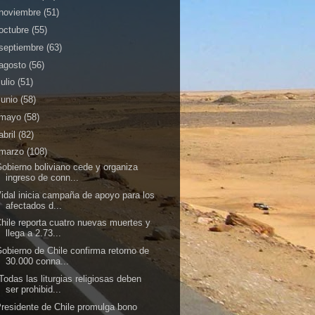
noviembre
(51)
octubre
(55)
septiembre
(63)
agosto
(56)
julio
(51)
junio
(58)
mayo
(58)
abril
(82)
marzo
(108)
obierno boliviano cede y organiza
ingreso de conn...
idal inicia campaña de apoyo para los
afectados d...
hile reporta cuatro nuevas muertes y
llega a 2.73...
obierno de Chile confirma retorno de
30.000 conna...
Todas las liturgias religiosas deben
ser prohibid...
residente de Chile promulga bono