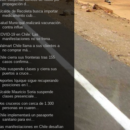
propagación d...
lcalde de Recoleta busca importar
medicamento cub...
alud Municipal realizará vacunación
contra influe...
OVID-19 en Chile: Las
manifestaciones no se frena...
almart Chile llama a sus clientes a
no comprar má...
hile cierra sus fronteras tras 155
casos confirma...
hile suspende clases y cierra sus
puertos a cruce...
eportes Iquique sigue recuperando
posiciones en l...
lcalde Mauricio Soria suspende
clases presenciale...
os cruceros con cerca de 1.300
personas en cuaren...
hile implementará un pasaporte
sanitario para evi...
as manifestaciones en Chile desafían