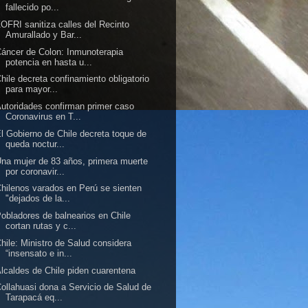
fallecido po...
OFRI sanitiza calles del Recinto
Amurallado y Bar...
áncer de Colon: Inmunoterapia
potencia en hasta u...
hile decreta confinamiento obligatorio
para mayor...
utoridades confirman primer caso
Coronavirus en T...
l Gobierno de Chile decreta toque de
queda noctur...
na mujer de 83 años, primera muerte
por coronavir...
hilenos varados en Perú se sienten
"dejados de la...
obladores de balnearios en Chile
cortan rutas y c...
hile: Ministro de Salud considera
“insensato e in...
lcaldes de Chile piden cuarentena
ollahuasi dona a Servicio de Salud de
Tarapacá eq...