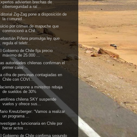
xpertos advierten brechas de
ciberseguridad a raí...
ditorial Zig-Zag pone a disposición de
la comunid...
uicio por crimen de mapuche que
conmocionó a Chil...
ebastián Piñera promulga ley que
regula el teletr...
l Gobierno de Chile fija precio
máximo de 25.000 ...
as autoridades chilenas confirman el
primer caso ...
a cifra de personas contagiadas en
Chile con COVI...
acienda propone a ministros rebaja
de sueldos de 30%
erolínea chilena SKY suspende
vuelos y ofrece sus...
ario Kreutzberger: “Vamos a realizar
un programa ...
nvestigan a funcionaria en Chile por
hacer actos ...
l Gobierno de Chile confirma segundo