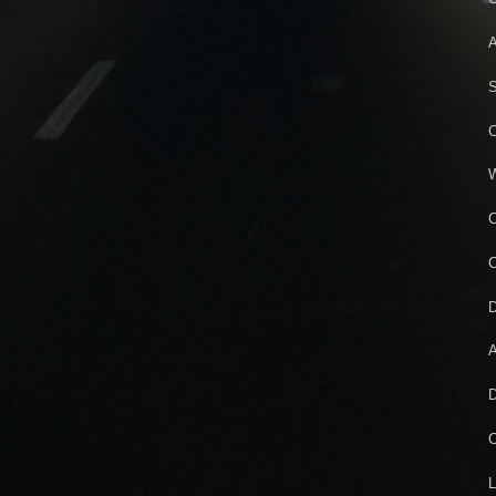
A
S
C
W
C
C
D
A
D
C
L