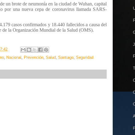
 de un brote de neumonía en la ciudad de Wuhan, capital
U
ado por una nueva cepa de coronavirus llamada SARS-
F
4.179 casos confirmados y 18.440 fallecidos a causa del
me de la Organización Mundial de la Salud (OMS).
G
J
7:42
F
no
,
Nacional
,
Prevención
,
Salud
,
Santiago
,
Seguridad
T
C
C
C
A
P