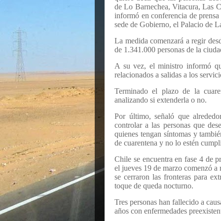
de Lo Barnechea, Vitacura, Las C
informó en conferencia de prensa 
sede de Gobierno, el Palacio de 
La medida comenzará a regir desd
de 1.341.000 personas de la ciud
A su vez, el ministro informó q
relacionados a salidas a los servic
Terminado el plazo de la cuaren
analizando si extenderla o no.
Por último, señaló que alrededo
controlar a las personas que dese
quienes tengan síntomas y tambié
de cuarentena y no lo estén cumpl
Chile se encuentra en fase 4 de
el jueves 19 de marzo comenzó a reg
se cerraron las fronteras para e
toque de queda nocturno.
Tres personas han fallecido a caus
años con enfermedades preexisten