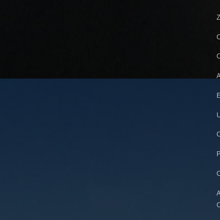
Z
C
C
A
E
U
C
P
C
A
C