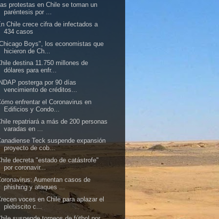
as protestas en Chile se toman un
paréntesis por ...
n Chile crece cifra de infectados a
434 casos
Chicago Boys", los economistas que
hicieron de Ch...
hile destina 11.750 millones de
dólares para enfr...
NDAP posterga por 90 días
vencimiento de créditos...
ómo enfrentar el Coronavirus en
Edificios y Condo...
hile repatriará a más de 200 personas
varadas en ...
Canadiense Teck suspende expansión
proyecto de cob...
hile decreta "estado de catástrofe"
por coronavir...
oronavirus: Aumentan casos de
phishing y ataques ...
recen voces en Chile para aplazar el
plebiscito c...
hile suspende torneos de fútbol por