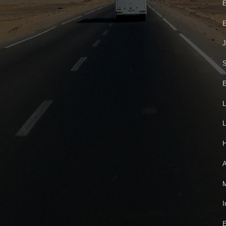
E
E
J
S
E
L
L
H
A
M
I
E