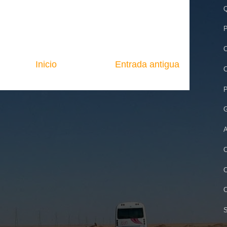
Q
P
C
Inicio
Entrada antigua
C
P
G
A
C
C
C
S