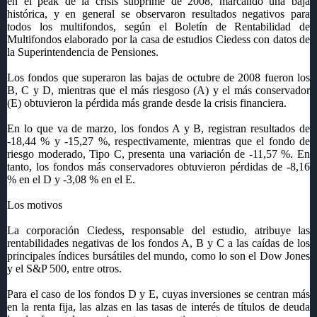
en el peak de la crisis subprime de 2008, marcando una baja
histórica, y en general se observaron resultados negativos para
todos los multifondos, según el Boletín de Rentabilidad de
Multifondos elaborado por la casa de estudios Ciedess con datos de
la Superintendencia de Pensiones.
Los fondos que superaron las bajas de octubre de 2008 fueron los
B, C y D, mientras que el más riesgoso (A) y el más conservador
(E) obtuvieron la pérdida más grande desde la crisis financiera.
En lo que va de marzo, los fondos A y B, registran resultados de
-18,44 % y -15,27 %, respectivamente, mientras que el fondo de
riesgo moderado, Tipo C, presenta una variación de -11,57 %. En
tanto, los fondos más conservadores obtuvieron pérdidas de -8,16
% en el D y -3,08 % en el E.
Los motivos
La corporación Ciedess, responsable del estudio, atribuye las
rentabilidades negativas de los fondos A, B y C a las caídas de los
principales índices bursátiles del mundo, como lo son el Dow Jones
y el S&P 500, entre otros.
Para el caso de los fondos D y E, cuyas inversiones se centran más
en la renta fija, las alzas en las tasas de interés de títulos de deuda